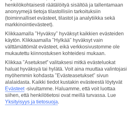
Hinta-laatusuhde
henkilökohtaisesti räätälöityä sisältöä ja tallentamaan
4.2/5
anonyymejä tietoja tilastollisiin tarkoituksiin
(toiminnalliset evästeet, tilastot ja analytiikka sekä
Hotelliesittely
markkinointievästeet).
3*
Klikkaamalla "Hyväksy" hyväksyt kaikkien evästeiden
Paikallinen luokitus
käytön. Klikkaamalla "Hylkää" hyväksyt vain
välttämättömät evästeet, eikä verkkosivustomme ole
Barcelonan katedraalin korttelissa
mukautettu kiinnostuksen kohteidesi mukaan.
Klikkaa "Asetukset” valitaksesi mitkä evästeluokat
Hotelli Suizo sijaitsee Plaça de l'Àngelilla goottikorttelissa. Asut
lähellä Barcelonan katedraalia ja Picasso-museota. Hotelli sijaitsee
haluat hyväksyä tai hylätä. Voit aina muuttaa valintojasi
lähellä ostospaikkoja, ravintoloita ja baareja; hyvien
myöhemmin kohdasta "Evästeasetukset" sivun
kulkuyhteyksien päässä. Rannallekin on matkaa vain noin kilometri.
alalaidasta. Kaikki tiedot kustakin evästeestä löytyvät
Evästeet
-sivultamme.
Haluamme, että voit luottaa
Hotelli Suizon rakennus on peräisin 1800-luvulta ja siinä on vain 59
siihen, että henkilötietosi ovat meillä turvassa. Lue
huonetta. Lähin metroasema on Jaume I.
Yksityisyys ja tietosuoja
.
Hotellissa on:
Ravintola, kahvila ja baari
Maksullinen pysäköinti
WiFi koko hotellin alueella
Kaikissa huoneissa on: