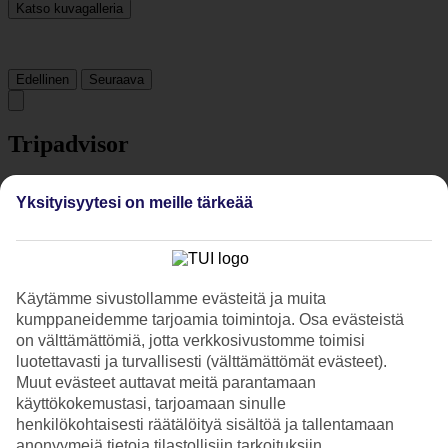
Katso kuvagalleria
Edellinen
Seuraava
Tripadvisor
Yksityisyytesi on meille tärkeää
4.6/5
Luokitus
4.6 / 5
alkaen
2693 arviota
Siisteys
4.8/5
Käytämme sivustollamme evästeitä ja muita
Sijainti
kumppaneidemme tarjoamia toimintoja. Osa evästeistä
4.3/5
on välttämättömiä, jotta verkkosivustomme toimisi
Huone
luotettavasti ja turvallisesti (välttämättömät evästeet).
4.5/5
Palvelu
Muut evästeet auttavat meitä parantamaan
4.6/5
käyttökokemustasi, tarjoamaan sinulle
Nukkuminen
henkilökohtaisesti räätälöityä sisältöä ja tallentamaan
4.4/5
anonyymejä tietoja tilastollisiin tarkoituksiin