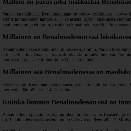
Milloin on paras aika matkustaa Benalma
Paras aika matkustaa Benalmadenaan on touko- kesäkuussa ja syys- l
astetta ja meriveden lämpötila 17-19 astetta. Syys -lokakuussa Benalmad
ovat heinäkuu ja elokuu myös ihania lomakuukausia Benalmadenassa
Millainen on Benalmadenan sää lokakuuss
Benalmadenan sää lokakuussa on kesäisen lämmin. Päivän keskilämpöt
astetta. Benalmadenan sää marraskuussakin on vielä mukavan lämmin.
marraskuussa laskee kuitenkin jo 11 asteen vaiheille.
Millainen sää Benalmadenassa on maalisku
Kevät saapuu Benalmadenaan aikaisin ja maalis- huhtikuussa päivän k
meriveden lämpötila on 14-15 astetta.
Kuinka lämmin Benalmadenan sää on tamm
Benalmadenan päivän keskilämpötila tammikuussa on 15 astetta ja yöl
on Benalmadenassa 18 astetta, mutta yöt ovat edelleen viileitä. Meri