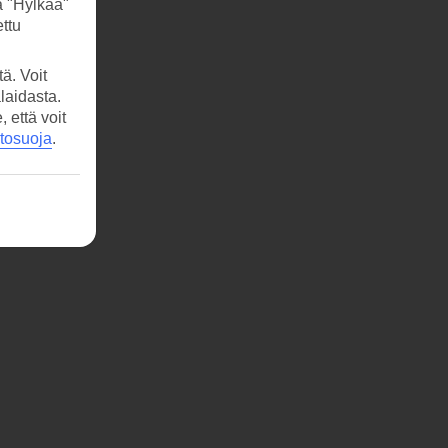
a "Hylkää"
ttu
ä. Voit
laidasta.
että voit
etosuoja
.