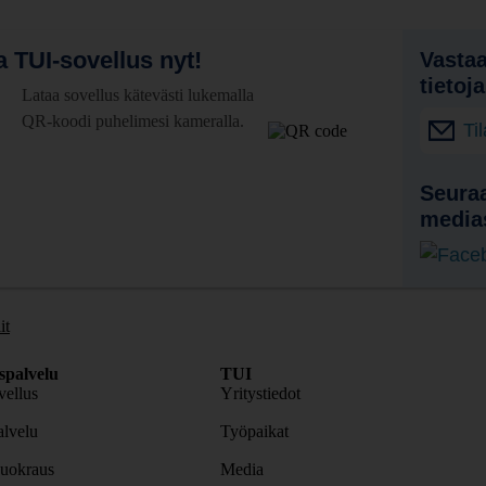
 TUI-sovellus nyt!
Vastaa
tietoj
Lataa sovellus kätevästi lukemalla
QR-koodi puhelimesi kameralla.
Ti
Seuraa
media
it
spalvelu
TUI
ellus
Yritystiedot
lvelu
Työpaikat
uokraus
Media