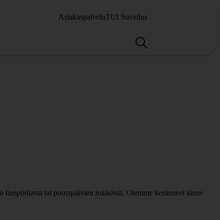
Asiakaspalvelu
TUI Sovellus
n lämpötilasta tai poutapäivien määrästä. Olemme keränneet tänne