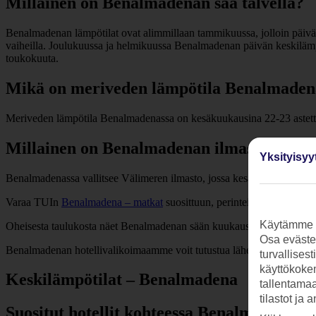
Millainen on Benalmadenan sää talvella?
Benalmadenan lämpötilat ovat alimmillaan tammikuussa, jolloin päivän
vaiheilla. Joulukuussa ja helmikuussa Benalmadenan päivän keskilämpö
toukokuuta.
Mikä on meriveden lämpötila Benalmaden
Meriveden lämpötila Benalmadenassa on kesäkuukausina 22-23 astetta,
Millainen on Benalmadenan ilmasto?
Yksityisyy
Benalmadenassa vallitsee Välimeren ilmasto, jossa kesät ovat kuumia ja
Varaa TUIn
Benalmadena – matkat
suosittuun, perinteiseen rantalom
Käytämme s
Oheisesta taulukosta näet Benalmadenan sään kuukausittain.
Osa evästei
Benalmadenan hotellivalikoimaamme voit tutustua lähemmin alempan
turvallises
käyttökokem
Keskilämpötilat – Benalmadena
tallentamaan
tilastot ja 
Suositut hotellit kohteessa Benalmadena