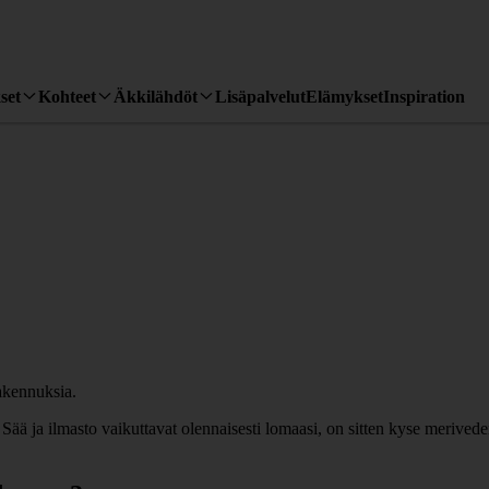
set
Kohteet
Äkkilähdöt
Lisäpalvelut
Elämykset
Inspiration
ja ilmasto vaikuttavat olennaisesti lomaasi, on sitten kyse merivede