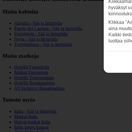
Klikkaamal
hyväksyt v
Muita kohteita
kiinnostuk
Klikkaa "As
Alcudia - Sää ja lämpötila
Puerto del Carmen - Sää ja lämpötila
aina muutt
Fuengirola - Sää ja lämpötila
Kaikki tied
Nerja - Sää ja lämpötila
luottaa sii
Torremolinos - Sää ja lämpötila
Muita matkoja
Hotellit Fuengirola
Matkat Fuengirola
Hotellit Torremolinos
Hotellit Benalmadena
All Inclusive Benalmadena
Tutustu myös
Italia - Sää ja lämpötila
Matkat Italia
Halvat matkat Italia
Italia lasten kanssa