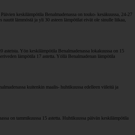
. Päivien keskilämpötila Benalmadenassa on touko- kesäkuussa, 24-27
autit lämmöstä ja yli 30 asteen lämpötilat eivät ole sinulle liikaa,
20 asteista. Yön keskilämpötila Benalmadenassa lokakuussa on 15
riveden lämpötila 17 astetta. Yöllä Benalmadenan lämpötila
lmadenassa kuitenkin maalis- huhtikuussa edelleen viileitä ja
nassa on tammikuussa 15 astetta. Huhtikuussa päivän keskilämpötila