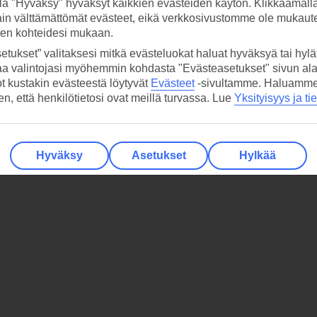
la "Hyväksy" hyväksyt kaikkien evästeiden käytön. Klikkaamall
ain välttämättömät evästeet, eikä verkkosivustomme ole mukaute
sen kohteidesi mukaan.
etukset” valitaksesi mitkä evästeluokat haluat hyväksyä tai hylät
aa valintojasi myöhemmin kohdasta "Evästeasetukset" sivun ala
ot kustakin evästeestä löytyvät
Evästeet
-sivultamme.
Haluamme, 
hen, että henkilötietosi ovat meillä turvassa. Lue
Yksityisyys ja ti
Hyväksy
Asetukset
Hylkää