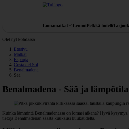
Lomamatkat
Lennot
Pelkkä hotelli
Tarjouk
Olet nyt kohdassa
Etusivu
Matkat
Espanja
Costa del Sol
Benalmadena
Sää
Benalmadena - Sää ja lämpötila
Kuinka lämmintä Benalmadenassa on lomasi aikana? Hyvä kysymys. Sää 
tietoja Benalmadenan säästä kuukausi kuukaudelta.