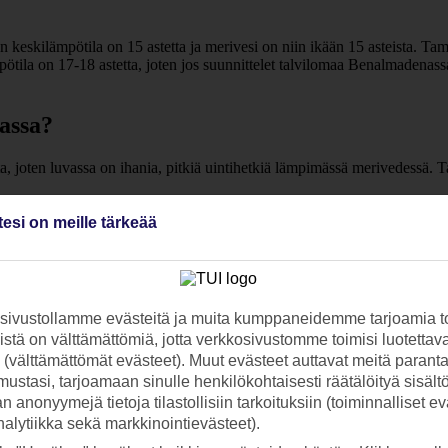
 keskilämpötila on 15 astetta ja merivesi on niin ikään 15 asteista. 
tila on 17-18 astetta, joten jos suunnittelet talvilomaa Benalmadenass
assa?
 joten luvassa on ihania, pitkiä uintihetkiä lämpimässä merivedessä. T
tesi on meille tärkeää
 kuivia ja talvet leutoja.
akohteeseen Espanjan Aurinkorannikolla!
ivustollamme evästeitä ja muita kumppaneidemme tarjoamia to
stä on välttämättömiä, jotta verkkosivustomme toimisi luotettava
a.
ti (välttämättömät evästeet). Muut evästeet auttavat meitä paran
ustasi, tarjoamaan sinulle henkilökohtaisesti räätälöityä sisält
 anonyymejä tietoja tilastollisiin tarkoituksiin (toiminnalliset ev
analytiikka sekä markkinointievästeet).