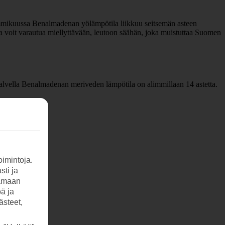
Tammikuussa Benalmadenan yölämpötila liikkuu seitsemän asteen
a voit varautua miellyttävään, leutoon säähän, joka muistuttaa Suomen
alvella Benalmadenan meriveden lämpötila on alimmillaan 14 astetta.
imintoja.
sti ja
tamaan
öä ja
ästeet,