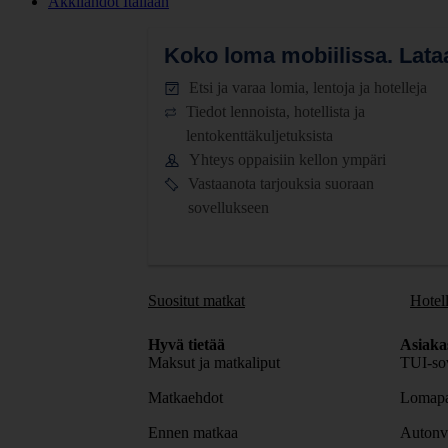
Äkkilähdöt Italiaan
Koko loma mobiilissa.
Lataa
Etsi ja varaa lomia, lentoja ja hotelleja
Tiedot lennoista, hotellista ja
lentokenttäkuljetuksista
Yhteys oppaisiin kellon ympäri
Vastaanota tarjouksia suoraan
sovellukseen
Suositut matkat
Hotell
Hyvä tietää
Asiaka
Maksut ja matkaliput
TUI-sov
Matkaehdot
Lomapa
Ennen matkaa
Autonv