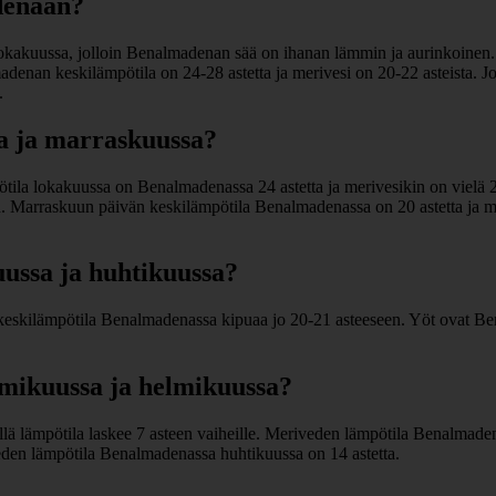
denaan?
okakuussa, jolloin Benalmadenan sää on ihanan lämmin ja aurinkoinen
enan keskilämpötila on 24-28 astetta ja merivesi on 20-22 asteista. Jos n
.
a ja marraskuussa?
ila lokakuussa on Benalmadenassa 24 astetta ja merivesikin on vielä 
 Marraskuun päivän keskilämpötila Benalmadenassa on 20 astetta ja me
ussa ja huhtikuussa?
eskilämpötila Benalmadenassa kipuaa jo 20-21 asteeseen. Yöt ovat Bena
ikuussa ja helmikuussa?
lä lämpötila laskee 7 asteen vaiheille. Meriveden lämpötila Benalmade
veden lämpötila Benalmadenassa huhtikuussa on 14 astetta.