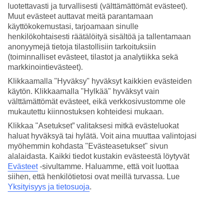
luotettavasti ja turvallisesti (välttämättömät evästeet).
Muut evästeet auttavat meitä parantamaan
Paras aika matkustaa Italiaan on kesä-syyskuussa, jolloin Italian
keskilämpötila on 25-30 astetta, meriveden lämpötila 21-25 astetta.
käyttökokemustasi, tarjoamaan sinulle
Heinä-elokuussa ovat myös illat ihanan lämpimiä. Kesäkaudella
henkilökohtaisesti räätälöityä sisältöä ja tallentamaan
kaikkialla Italiassa on lämmintä. Myös Pohjois-Italiassa,
Venetsiassa
,
anonyymejä tietoja tilastollisiin tarkoituksiin
Veronassa
ja
Milanossa
päivälämpötilat ovat noin 25–30 asteen
(toiminnalliset evästeet, tilastot ja analytiikka sekä
välillä heinä- ja elokuussa.
markkinointievästeet).
Mikä on Italian lämpimin kuukausi?
Klikkaamalla "Hyväksy" hyväksyt kaikkien evästeiden
käytön. Klikkaamalla "Hylkää" hyväksyt vain
välttämättömät evästeet, eikä verkkosivustomme ole
Italian lämpimimmät kuukaudet ovat heinä- ja elokuu, jolloin
kuukauden keskilämpötila Italiassa on 28-30 astetta. Joissakin osissa
mukautettu kiinnostuksen kohteidesi mukaan.
Italiaa lämpötilat kohoavat heinä-elokuussa yli 30 asteen, joten jos
Klikkaa "Asetukset” valitaksesi mitkä evästeluokat
yli 30 asteen lämpötilat ovat sinulle liikaa, kannattaa tarkistaa mitkä
haluat hyväksyä tai hylätä. Voit aina muuttaa valintojasi
ovat keskilämpötilat kohteessa, jonne olet aikeissa matkustaa.
Italiassa kesä jatkuu vielä syyskuussakin, jolloin keskilämpötilat ovat
myöhemmin kohdasta "Evästeasetukset" sivun
27 asteen vaiheilla. Myös kesä alkaa Italiassa aikaisin ja toukokuun
alalaidasta. Kaikki tiedot kustakin evästeestä löytyvät
keskilämpötila on jo 22 astetta.
Evästeet
-sivultamme.
Haluamme, että voit luottaa
siihen, että henkilötietosi ovat meillä turvassa. Lue
Millainen on Italian sää lokakuussa ja
Yksityisyys ja tietosuoja
.
huhtikuussa?
Italian sää on lokakuussakin monin paikoin vielä kesäisen lämmin.