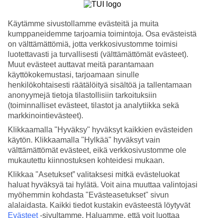
Hae
Käytämme sivustollamme evästeitä ja muita
kumppaneidemme tarjoamia toimintoja. Osa evästeistä
on välttämättömiä, jotta verkkosivustomme toimisi
luotettavasti ja turvallisesti (välttämättömät evästeet).
Olet nyt kohdassa
Muut evästeet auttavat meitä parantamaan
käyttökokemustasi, tarjoamaan sinulle
Etusivu
Matkat
henkilökohtaisesti räätälöityä sisältöä ja tallentamaan
Espanja
anonyymejä tietoja tilastollisiin tarkoituksiin
Costa del Sol
(toiminnalliset evästeet, tilastot ja analytiikka sekä
Benalmadena
markkinointievästeet).
Hotellit
Klikkaamalla "Hyväksy" hyväksyt kaikkien evästeiden
Hotellit Benalmadena
käytön. Klikkaamalla "Hylkää" hyväksyt vain
välttämättömät evästeet, eikä verkkosivustomme ole
mukautettu kiinnostuksen kohteidesi mukaan.
Katso kaikki hotellit kohteessa
Benalmadena
. TUIlta löydät hotellit
Klikkaa "Asetukset” valitaksesi mitkä evästeluokat
jokaiseen makuun. Hotelli perheelle tai aikuiseen makuun, täyden
palvelun
All Inclusive -hotelli Benalmadenassa
, tunnelmallinen
haluat hyväksyä tai hylätä. Voit aina muuttaa valintojasi
pikkuhotelli, lomaluksusta tai edullisempi vaihtoehto? Mitä ikinä
myöhemmin kohdasta "Evästeasetukset" sivun
haluatkaan, meiltä löydät juuri sopivan hotellin. Tutustu alapuolella
alalaidasta. Kaikki tiedot kustakin evästeestä löytyvät
kohteen Benalmadena hotellivaihtoehtoihin ja löydä oma suosikkisi!
Evästeet
-sivultamme.
Haluamme, että voit luottaa