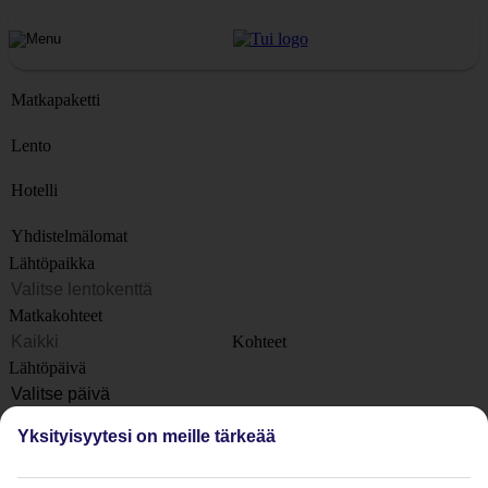
Matkapaketti
Lento
Hotelli
Yhdistelmälomat
Lähtöpaikka
Matkakohteet
Kohteet
Lähtöpäivä
Matkan kesto
Yksityisyytesi on meille tärkeää
1 viikko
Matkustajien lukumäärä