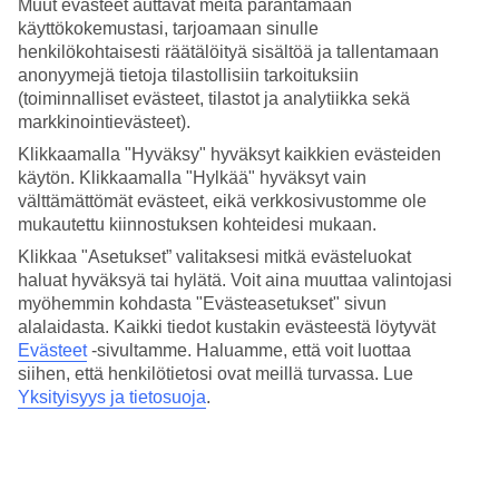
4/5
Muut evästeet auttavat meitä parantamaan
Palvelu
käyttökokemustasi, tarjoamaan sinulle
4.4/5
henkilökohtaisesti räätälöityä sisältöä ja tallentamaan
Nukkuminen
anonyymejä tietoja tilastollisiin tarkoituksiin
4.1/5
(toiminnalliset evästeet, tilastot ja analytiikka sekä
Hinta-laatusuhde
markkinointievästeet).
4.3/5
Klikkaamalla "Hyväksy" hyväksyt kaikkien evästeiden
Hotelliesittely
käytön. Klikkaamalla "Hylkää" hyväksyt vain
välttämättömät evästeet, eikä verkkosivustomme ole
4*
mukautettu kiinnostuksen kohteidesi mukaan.
Paikallinen luokitus
Klikkaa "Asetukset” valitaksesi mitkä evästeluokat
WiFi
haluat hyväksyä tai hylätä. Voit aina muuttaa valintojasi
Uima-altaita, aktiviteetteja ja spa
myöhemmin kohdasta "Evästeasetukset" sivun
alalaidasta. Kaikki tiedot kustakin evästeestä löytyvät
Golden Port Salou & Spa sijaitsee hyvällä paikalla Saloussa,
Evästeet
-sivultamme.
Haluamme, että voit luottaa
kävelymatkan päässä kaupoista, ravintoloista ja rannasta. Täällä voit
siihen, että henkilötietosi ovat meillä turvassa. Lue
viettää lomapäiviäsi altaalla, spassa tai osallistumalla johonkin
Yksityisyys ja tietosuoja
.
monista tarjolla olevista aktiviteeteista. Puolihoito sisältyy hintaan.
Lähimmät rannat sijaitsevat vain kymmenen minuutin kävelymatkan
päässä, ja myös kaupat ja ravintolat sijaitsevat lähellä hotellia. Jos
haluat tehdä retkiä, Port Aventura -teemapuisto ja historiallinen