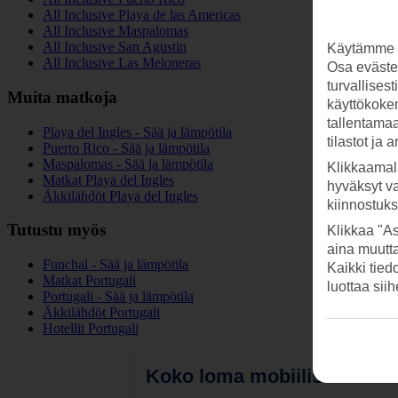
All Inclusive Playa de las Americas
All Inclusive Maspalomas
All Inclusive San Agustin
Käytämme s
All Inclusive Las Meloneras
Osa evästei
turvallises
Muita matkoja
käyttökokem
tallentamaan
Playa del Ingles - Sää ja lämpötila
tilastot ja 
Puerto Rico - Sää ja lämpötila
Maspalomas - Sää ja lämpötila
Klikkaamal
Matkat Playa del Ingles
hyväksyt v
Äkkilähdöt Playa del Ingles
kiinnostuk
Tutustu myös
Klikkaa "As
aina muutt
Funchal - Sää ja lämpötila
Kaikki tied
Matkat Portugali
luottaa sii
Portugali - Sää ja lämpötila
Äkkilähdöt Portugali
Hotellit Portugali
Koko loma mobiilissa.
Lataa