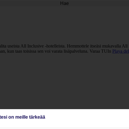
Hae
lita useista All Inclusive -hotelleista. Hemmottele itseäsi mukavalla All
taan, kun taas toisissa sen voi varata lisäpalveluna. Varaa TUIn
Playa del
tesi on meille tärkeää