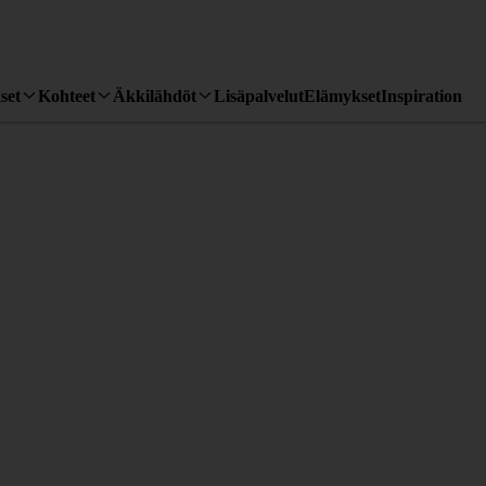
set
Kohteet
Äkkilähdöt
Lisäpalvelut
Elämykset
Inspiration