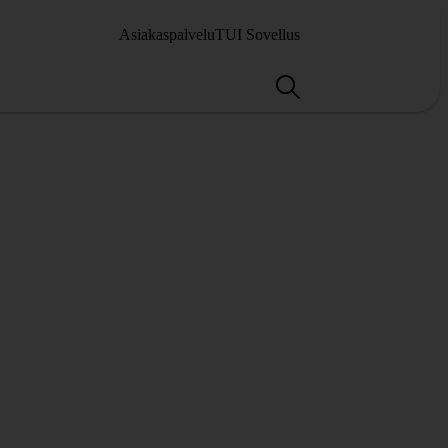
Asiakaspalvelu
TUI Sovellus