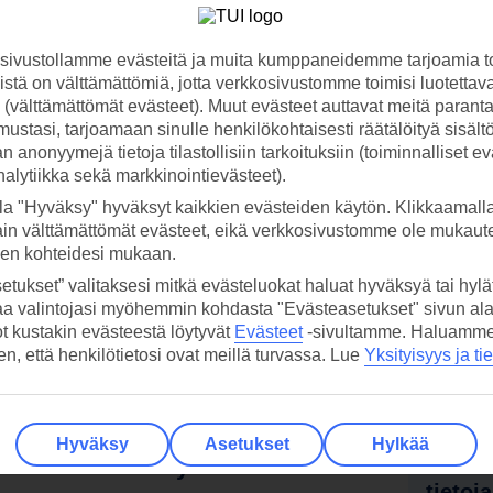
ivustollamme evästeitä ja muita kumppaneidemme tarjoamia to
stä on välttämättömiä, jotta verkkosivustomme toimisi luotettava
ti (välttämättömät evästeet). Muut evästeet auttavat meitä paran
ustasi, tarjoamaan sinulle henkilökohtaisesti räätälöityä sisält
 anonyymejä tietoja tilastollisiin tarkoituksiin (toiminnalliset ev
analytiikka sekä markkinointievästeet).
la "Hyväksy" hyväksyt kaikkien evästeiden käytön. Klikkaamall
ain välttämättömät evästeet, eikä verkkosivustomme ole mukaute
sen kohteidesi mukaan.
etukset” valitaksesi mitkä evästeluokat haluat hyväksyä tai hylät
aa valintojasi myöhemmin kohdasta "Evästeasetukset" sivun ala
ot kustakin evästeestä löytyvät
Evästeet
-sivultamme.
Haluamme, 
hen, että henkilötietosi ovat meillä turvassa. Lue
Yksityisyys ja ti
Hyväksy
Asetukset
Hylkää
 TUI-sovellus nyt!
Vastaa
tietoj