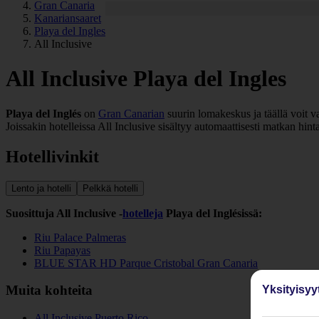
Gran Canaria
Kanariansaaret
Playa del Ingles
All Inclusive
All Inclusive Playa del Ingles
Playa del Inglés
on
Gran Canarian
suurin lomakeskus ja täällä voit va
Joissakin hotelleissa All Inclusive sisältyy automaattisesti matkan hin
Hotellivinkit
Lento ja hotelli
Pelkkä hotelli
Suosittuja All Inclusive -
hotelleja
Playa del Inglésissä:
Riu Palace Palmeras
Riu Papayas
BLUE STAR HD Parque Cristobal Gran Canaria
Muita kohteita
Yksityisyy
All Inclusive Puerto Rico