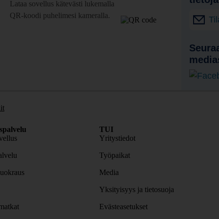
Lataa sovellus kätevästi lukemalla
QR-koodi puhelimesi kameralla.
Ti
Seuraa
media
it
spalvelu
TUI
ellus
Yritystiedot
lvelu
Työpaikat
uokraus
Media
Yksityisyys ja tietosuoja
atkat
Evästeasetukset