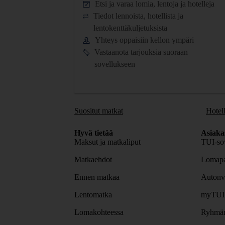
Etsi ja varaa lomia, lentoja ja hotelleja
Tiedot lennoista, hotellista ja
lentokenttäkuljetuksista
Yhteys oppaisiin kellon ympäri
Vastaanota tarjouksia suoraan
sovellukseen
Suositut matkat
Hotell
Hyvä tietää
Asiaka
Maksut ja matkaliput
TUI-sov
Matkaehdot
Lomapa
Ennen matkaa
Autonv
Lentomatka
myTUI
Lomakohteessa
Ryhmäm