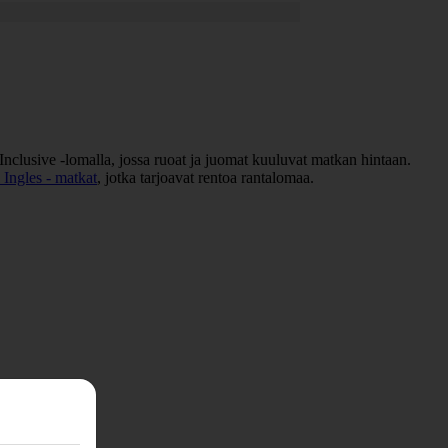
 Inclusive -lomalla, jossa ruoat ja juomat kuuluvat matkan hintaan.
 Ingles - matkat
, jotka tarjoavat rentoa rantalomaa.