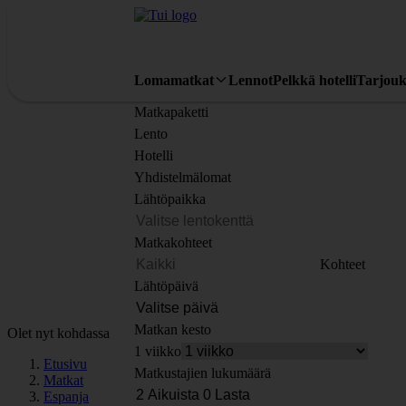
Lomamatkat
Lennot
Pelkkä hotelli
Tarjouk
Matkapaketti
Lento
Hotelli
Yhdistelmälomat
Lähtöpaikka
Matkakohteet
Kohteet
Lähtöpäivä
Matkan kesto
Olet nyt kohdassa
1 viikko
Etusivu
Matkustajien lukumäärä
Matkat
Espanja