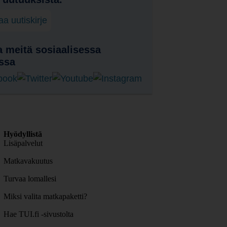
laa uutiskirje
 meitä sosiaalisessa
ssa
Hyödyllistä
Lisäpalvelut
Matkavakuutus
Turvaa lomallesi
Miksi valita matkapaketti?
Hae TUI.fi -sivustolta