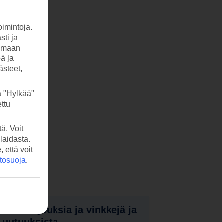
imintoja.
sti ja
tamaan
öä ja
ästeet,
a "Hylkää"
ttu
ä. Voit
laidasta.
että voit
etosuoja
.
nota tarjouksia ja vinkkejä ja
a uutuuksista.