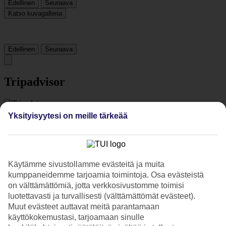
Edellinen
Seuraava
Katso kuvagalleria
Edellinen
Seuraava
Tripadvisor
3.6/5
Yksityisyytesi on meille tärkeää
Luokitus
3.6 / 5
alkaen
316 arviota
Siisteys
4.8/5
Käytämme sivustollamme evästeitä ja muita
Sijainti
4.3/5
kumppaneidemme tarjoamia toimintoja. Osa evästeistä
Huone
on välttämättömiä, jotta verkkosivustomme toimisi
4.8/5
luotettavasti ja turvallisesti (välttämättömät evästeet).
Palvelu
Muut evästeet auttavat meitä parantamaan
4.4/5
käyttökokemustasi, tarjoamaan sinulle
Nukkuminen