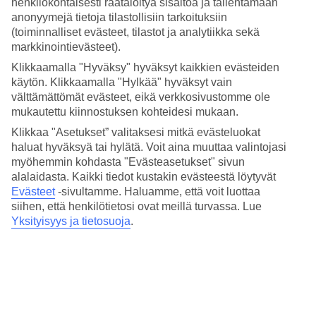
henkilökohtaisesti räätälöityä sisältöä ja tallentamaan
4.7/5
Hinta-laatusuhde
anonyymejä tietoja tilastollisiin tarkoituksiin
3.9/5
(toiminnalliset evästeet, tilastot ja analytiikka sekä
markkinointievästeet).
Hotelliesittely
Klikkaamalla "Hyväksy" hyväksyt kaikkien evästeiden
käytön. Klikkaamalla "Hylkää" hyväksyt vain
5*
välttämättömät evästeet, eikä verkkosivustomme ole
Paikallinen luokitus
mukautettu kiinnostuksen kohteidesi mukaan.
5 tähden hotelli Casa Maca kohteessa Ibiza Town on hotelli, jolla on
Klikkaa "Asetukset” valitaksesi mitkä evästeluokat
baari, WiFi ja uima-allas. Hotellilla voit nauttia palveluista kuten
haluat hyväksyä tai hylätä. Voit aina muuttaa valintojasi
hieronta ja poreallas. Jos matkustat lasten kanssa, on lapsille
myöhemmin kohdasta "Evästeasetukset" sivun
lastenhoito, lastenallas ja leikkipaikka. Alueella on
pysäköintimahdollisuus. Hotelli hyväksyy seuraavat luottokortit:
alalaidasta. Kaikki tiedot kustakin evästeestä löytyvät
American Express, Diners Club, Mastercard ja Visa.
Evästeet
-sivultamme.
Haluamme, että voit luottaa
siihen, että henkilötietosi ovat meillä turvassa. Lue
Lyhyesti hotellista
Yksityisyys ja tietosuoja
.
Rannalle
3,9 km
Ulkouima-allas/Lastenallas
Kyllä/Kyllä
Ravintola/Baari
Kyllä/Kyllä