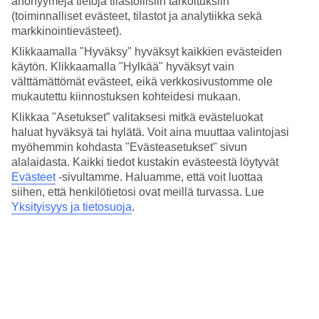
Suositut hotellit kohteessa La Gomera
anonyymejä tietoja tilastollisiin tarkoituksiin
(toiminnalliset evästeet, tilastot ja analytiikka sekä
markkinointievästeet).
Muita kohteita
Klikkaamalla "Hyväksy" hyväksyt kaikkien evästeiden
San Sebastián - Sää ja lämpötila
käytön. Klikkaamalla "Hylkää" hyväksyt vain
Valle Gran Rey - Sää ja lämpötila
välttämättömät evästeet, eikä verkkosivustomme ole
Playa Santiago - Sää ja lämpötila
mukautettu kiinnostuksen kohteidesi mukaan.
Muita matkoja
Klikkaa "Asetukset” valitaksesi mitkä evästeluokat
haluat hyväksyä tai hylätä. Voit aina muuttaa valintojasi
Matkat Espanja
myöhemmin kohdasta "Evästeasetukset" sivun
Äkkilähdöt Espanja
alalaidasta. Kaikki tiedot kustakin evästeestä löytyvät
Matkat Kanariansaaret
Evästeet
-sivultamme.
Haluamme, että voit luottaa
All Inclusive Espanja
siihen, että henkilötietosi ovat meillä turvassa. Lue
Äkkilähdöt - Kanariansaaret
Yksityisyys ja tietosuoja
.
Tutustu myös
Rodos - Sää ja lämpötila
Äkkilähdöt Kreikka
Matkat Thaimaa
Matkat Kreikka
Kreeta - Sää ja lämpötila