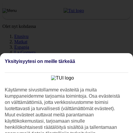
Olet nyt kohdassa
Etusivu
Matkat
Espanja
La Gomera
Sää
Yksityisyytesi on meille tärkeää
La Gomera - Sää ja lämpötila
Käytämme sivustollamme evästeitä ja muita
kumppaneidemme tarjoamia toimintoja. Osa evästeistä
Katso
La Gomeran
sää ja lämpötila. Tarvitsetko illaksi lämmintä
päälle? Pidätkö lämpimästä merivedestä? Tutustu La Gomeran
on välttämättömiä, jotta verkkosivustomme toimisi
säähän ja keskilämpötiloihin eri kuukausina.
luotettavasti ja turvallisesti (välttämättömät evästeet).
Muut evästeet auttavat meitä parantamaan
Keskilämpötilat – La Gomera
käyttökokemustasi, tarjoamaan sinulle
henkilökohtaisesti räätälöityä sisältöä ja tallentamaan