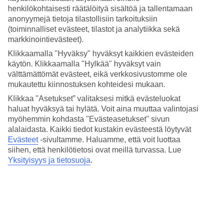
määrään eri kuukausina.
henkilökohtaisesti räätälöityä sisältöä ja tallentamaan
anonyymejä tietoja tilastollisiin tarkoituksiin
Keskilämpötilat – Valle Gran Rey
(toiminnalliset evästeet, tilastot ja analytiikka sekä
markkinointievästeet).
Suositut hotellit kohteessa Valle Gran Rey
Klikkaamalla "Hyväksy" hyväksyt kaikkien evästeiden
käytön. Klikkaamalla "Hylkää" hyväksyt vain
Muita kohteita
välttämättömät evästeet, eikä verkkosivustomme ole
mukautettu kiinnostuksen kohteidesi mukaan.
Gran Canaria - Sää ja lämpötila
Kanariansaaret - Sää ja lämpötila
Klikkaa "Asetukset” valitaksesi mitkä evästeluokat
Playa de las Americas - Sää ja lämpötila
haluat hyväksyä tai hylätä. Voit aina muuttaa valintojasi
Los Gigantes - Sää ja lämpötila
myöhemmin kohdasta "Evästeasetukset" sivun
Teneriffa - Sää ja lämpötila
alalaidasta. Kaikki tiedot kustakin evästeestä löytyvät
Evästeet
-sivultamme.
Haluamme, että voit luottaa
Muita matkoja
siihen, että henkilötietosi ovat meillä turvassa. Lue
Matkat Espanja
Yksityisyys ja tietosuoja
.
Äkkilähdöt Espanja
Hotellit Playa de las Americas
Hotellit Los Gigantes
Matkat Kanariansaaret
Tutustu myös