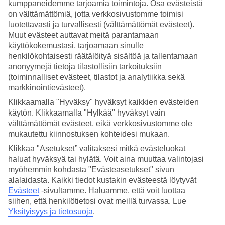
kyseessä aurinkotuntien määrä vai veden lämpötila. Tälle sivulle
kumppaneidemme tarjoamia toimintoja. Osa evästeistä
olemme koonneet tietoa San Sebastiánin säästä ja lämpötilasta
on välttämättömiä, jotta verkkosivustomme toimisi
kuukausittain. Tutustu päivän ja yön keskilämpötiloihin San
luotettavasti ja turvallisesti (välttämättömät evästeet).
Sebastiánissa, San Sebastiánin meriveden lämpötilaan sekä
Muut evästeet auttavat meitä parantamaan
poutapäivien määrään matkasi aikana.
käyttökokemustasi, tarjoamaan sinulle
henkilökohtaisesti räätälöityä sisältöä ja tallentamaan
Milloin kannattaa matkustaa San
anonyymejä tietoja tilastollisiin tarkoituksiin
Sebastiániin?
(toiminnalliset evästeet, tilastot ja analytiikka sekä
markkinointievästeet).
San Sebastiániin kannattaa matkustaa vuoden ympäri, mutta yleensä
Klikkaamalla "Hyväksy" hyväksyt kaikkien evästeiden
San Sebastiániin matkustetaan talvilomalle. Joulukuussa ja
käytön. Klikkaamalla "Hylkää" hyväksyt vain
tammikuussa San Sebastiánin sää ei ole niin lämmin kuin kesällä ja
syksyllä, mutta kukapa ei nauttisi 21 asteen päivälämpötiloista ja
välttämättömät evästeet, eikä verkkosivustomme ole
noin 19-asteisesta merivedestä, silloin kun koti-Suomessa on pimeää
mukautettu kiinnostuksen kohteidesi mukaan.
ja talvista.
Klikkaa "Asetukset” valitaksesi mitkä evästeluokat
haluat hyväksyä tai hylätä. Voit aina muuttaa valintojasi
Mikä on lämpimin kuukausi San
myöhemmin kohdasta "Evästeasetukset" sivun
Sebastiánissa?
alalaidasta. Kaikki tiedot kustakin evästeestä löytyvät
Evästeet
-sivultamme.
Haluamme, että voit luottaa
Lämpimimmät kuukaudet San Sebastiánissa ovat heinäkuu ja
siihen, että henkilötietosi ovat meillä turvassa. Lue
elokuu, jolloin kuukauden keskilämpötila on 29 astetta ja merivesi
Yksityisyys ja tietosuoja
.
on 22-23 asteista. Yötkin ovat San Sebastiánissa heinä- elokuussa
ihanan lämpimiä ja yön keskilämpötila on tällöin 21 astetta.