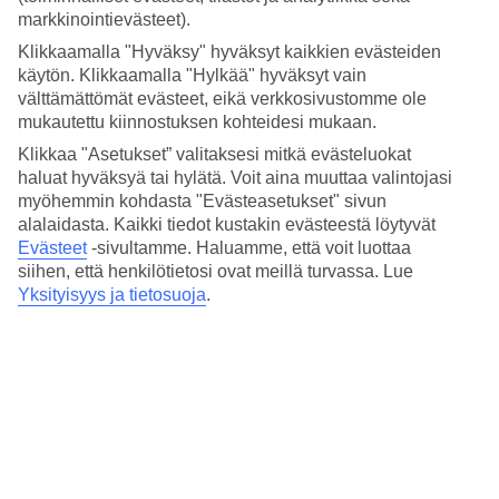
Elba Lanzarote Royal Village Resortissa on useita huonetyyppejä.
markkinointievästeet).
Voit valita perhehuoneen, juniorsviitin tai sviitin. Osa huoneista on
tarkoitettu vain aikuisille ja ne sijaitsevat
Elba Premium Suites
-
Klikkaamalla "Hyväksy" hyväksyt kaikkien evästeiden
hotelliosassa.
käytön. Klikkaamalla "Hylkää" hyväksyt vain
välttämättömät evästeet, eikä verkkosivustomme ole
Ranskalainen ja italialainen ravintola
mukautettu kiinnostuksen kohteidesi mukaan.
Hotellin buffetravintolalla on mukava ulkotila. Allasbaarissa ja
Klikkaa "Asetukset” valitaksesi mitkä evästeluokat
lobbybaari La Bohemessa on tarjolla virkistävää juomaa ja
haluat hyväksyä tai hylätä. Voit aina muuttaa valintojasi
pikkupurtavaa päivisin. Iltaisin allasbaari muuntautuu ranskalaiseksi
myöhemmin kohdasta "Evästeasetukset" sivun
à la carte -ravintola La Brasserieksi. Hotellilla on lisäksi italialainen
alalaidasta. Kaikki tiedot kustakin evästeestä löytyvät
ravintola, La Nonna.
Evästeet
-sivultamme.
Haluamme, että voit luottaa
siihen, että henkilötietosi ovat meillä turvassa. Lue
Suuri allasalue ja vesiliukumäkiä
Yksityisyys ja tietosuoja
.
Suuri allasalue koostuu monista erilaisista altaista, osa altaista on
merivesialtaita. Pienille "saarille" aurinkotuoleineen pääset
kävelemällä puusiltoja pitkin. Lastenaltaassa on vesiliukumäkiä.
Tennistä, fitness-tunteja ja pallomeri
Haasta matkaseurueesi pelaamaan tennistä tai jalkapalloa. Voit myös
osallistua hotellin fitness-tunneille, joogaan, pilatekseen tai
Zumbaan. Lapsille on oma leikkipaikka ja pallomeri.