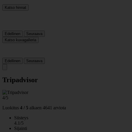
Katso hinnat
Edellinen
Seuraava
Katso kuvagalleria
Edellinen
Seuraava
Tripadvisor
4/5
Luokitus
4 / 5
alkaen
4641 arviota
Siisteys
4.1/5
Sijainti