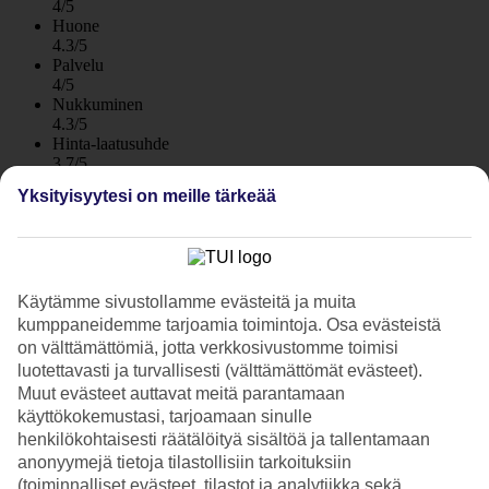
4/5
Huone
4.3/5
Palvelu
4/5
Nukkuminen
4.3/5
Hinta-laatusuhde
3.7/5
Yksityisyytesi on meille tärkeää
Hotelliesittely
4*
Paikallinen luokitus
WiFi
Käytämme sivustollamme evästeitä ja muita
kumppaneidemme tarjoamia toimintoja. Osa evästeistä
Laguunimaisia altaita, aikuisten alue ja suuret sviitit
on välttämättömiä, jotta verkkosivustomme toimisi
luotettavasti ja turvallisesti (välttämättömät evästeet).
Elba Lanzarote Royal Village Resortilla on laguunimaiset altaat,
Muut evästeet auttavat meitä parantamaan
suuret sviitit, aikuistenalue ja ravintoloita. Playa Blancan rantaan
käyttökokemustasi, tarjoamaan sinulle
kävelet vartissa. Hotelli on kuin pieni kylä, rakennuksia erottavat
pienet puutarhat. Puolihoito sisältyy hintaan, varaa täysihoito tai All
henkilökohtaisesti räätälöityä sisältöä ja tallentamaan
Inclusive lisäpalveluna.
anonyymejä tietoja tilastollisiin tarkoituksiin
(toiminnalliset evästeet, tilastot ja analytiikka sekä