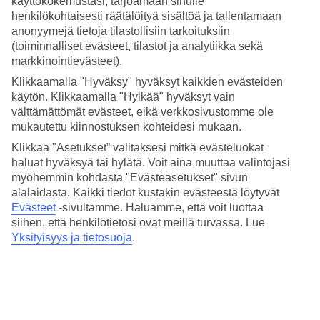
käyttökokemustasi, tarjoamaan sinulle
Nukkuminen
4.1/5
henkilökohtaisesti räätälöityä sisältöä ja tallentamaan
Hinta-laatusuhde
anonyymejä tietoja tilastollisiin tarkoituksiin
4.4/5
(toiminnalliset evästeet, tilastot ja analytiikka sekä
markkinointievästeet).
Hotelliesittely
Klikkaamalla "Hyväksy" hyväksyt kaikkien evästeiden
käytön. Klikkaamalla "Hylkää" hyväksyt vain
3*
välttämättömät evästeet, eikä verkkosivustomme ole
Paikallinen luokitus
mukautettu kiinnostuksen kohteidesi mukaan.
3 tähden hotelli Guinate Club kohteessa Puerto del Carmen on
Klikkaa "Asetukset” valitaksesi mitkä evästeluokat
hotelli, jolla on baari, WiFi ja uima-allas. Hotellilla voit nauttia
haluat hyväksyä tai hylätä. Voit aina muuttaa valintojasi
palveluista kuten hieronta. Jos matkustat lasten kanssa, on lapsille
myöhemmin kohdasta "Evästeasetukset" sivun
lastenallas. Alueella on pysäköintimahdollisuus. Hotelli on uudistettu
viimeksi vuonna 2002. Hotelli hyväksyy seuraavat luottokortit:
alalaidasta. Kaikki tiedot kustakin evästeestä löytyvät
American Express, EC Maestro, Mastercard ja Visa.
Evästeet
-sivultamme.
Haluamme, että voit luottaa
siihen, että henkilötietosi ovat meillä turvassa. Lue
Lyhyesti hotellista
Yksityisyys ja tietosuoja
.
Rannalle
600 m
Ulkouima-allas/Lastenallas
Kyllä/Kyllä
Ravintola/Baari