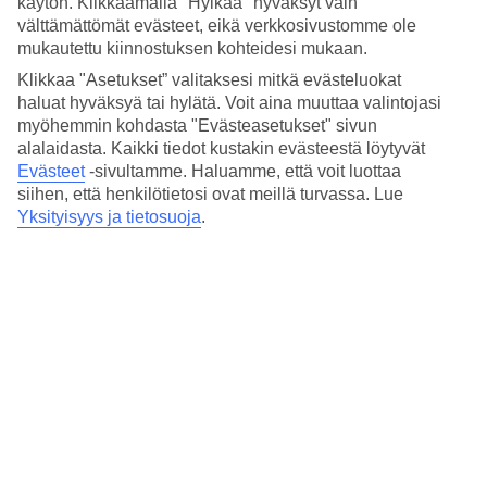
käytön. Klikkaamalla "Hylkää" hyväksyt vain
valikoiman.
välttämättömät evästeet, eikä verkkosivustomme ole
Altaat isoille ja pienille
mukautettu kiinnostuksen kohteidesi mukaan.
Klikkaa "Asetukset” valitaksesi mitkä evästeluokat
Florassa on pääuima-altaan lisäksi uima-allas, joka on tarkoitettu
haluat hyväksyä tai hylätä. Voit aina muuttaa valintojasi
vain aikuisille. Molemmilta altailta löytyy aurinkotuoleja ja -varjoja
myöhemmin kohdasta "Evästeasetukset" sivun
ja lapsille on pieni kahluuallas ja lastenallas.
alalaidasta. Kaikki tiedot kustakin evästeestä löytyvät
Baaripalvelu ja buffetravintola
Evästeet
-sivultamme.
Haluamme, että voit luottaa
siihen, että henkilötietosi ovat meillä turvassa. Lue
Kun vietät päivän hotellissa, sinulla on pääsy sekä baaripalveluun
Yksityisyys ja tietosuoja
.
että buffetravintolaan, joka on avoinna aamiais-, lounas- ja
päivällisaikaan.
Hauskaa lapsille
Kaikkien uima-altaiden lisäksi hotellissa on kansainvälinen
lastenkerho ja leikkipaikka pienemmille lapsille. Hieman
vanhemmille lapsille on biljardi, arcade-pelejä ja pöytätennis.
Huoneistoja : 205
Lyhyesti hotellista