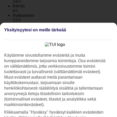
3.6/5
Palvelu
4/5
Nukkuminen
3.5/5
Hinta-laatusuhde
3.9/5
Yksityisyytesi on meille tärkeää
Hotelliesittely
3*
Käytämme sivustollamme evästeitä ja muita
Paikallinen luokitus
kumppaneidemme tarjoamia toimintoja. Osa evästeistä
WiFi
on välttämättömiä, jotta verkkosivustomme toimisi
Huoneistohotelli useilla uima-altailla
luotettavasti ja turvallisesti (välttämättömät evästeet).
Muut evästeet auttavat meitä parantamaan
Perheystävällinen huoneistohotelli Flora sijaitsee korkealla
käyttökokemustasi, tarjoamaan sinulle
kukkulalla Puerto del Carmenissa. Hotellissa on kaksi allasaluetta,
henkilökohtaisesti räätälöityä sisältöä ja tallentamaan
pieni kahluuallas lapsille, kuntosali, ravintola ja baaripalvelu. Lähin
anonyymejä tietoja tilastollisiin tarkoituksiin
ranta on kävelymatkan päässä, ja hotellilla on päivittäinen
(toiminnalliset evästeet, tilastot ja analytiikka sekä
bussikuljetus Playa Granden rannalle.
markkinointievästeet).
Hotellin lähistöllä on kauppoja ja ravintoloita, ja jos kävelet
Klikkaamalla "Hyväksy" hyväksyt kaikkien evästeiden
kaupungin vanhoihin osiin, löydät sieltä vielä laajemman