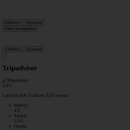
Edellinen
Seuraava
Katso kuvagalleria
Edellinen
Seuraava
Tripadvisor
3.9/5
Luokitus
3.9 / 5
alkaen
3219 arviota
Siisteys
4/5
Sijainti
3.5/5
Huone