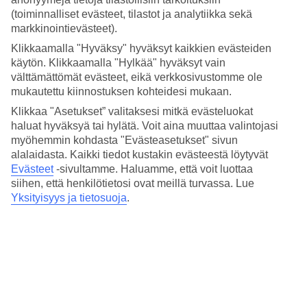
BLUE STAR Inmood Aucanadan sisustus on tyyliltään modernin
(toiminnalliset evästeet, tilastot ja analytiikka sekä
boheemi – sekä huoneissa että yleisissä tiloissa. Varaa huone
merinäköalalla, niin voit herätä aamuun Välimeren maisemia
markkinointievästeet).
ihaillen.
Klikkaamalla "Hyväksy" hyväksyt kaikkien evästeiden
käytön. Klikkaamalla "Hylkää" hyväksyt vain
Sijainti lähellä rantaa ja useita uima-altaita
välttämättömät evästeet, eikä verkkosivustomme ole
mukautettu kiinnostuksen kohteidesi mukaan.
Allasalue levittäytyy useaan tasoon ja siellä on useita pyöreitä uima-
altaita, sekä lisäksi vielä yksi allas hieman sivuummalla. Voit
Klikkaa "Asetukset” valitaksesi mitkä evästeluokat
rentoutua aurinkotuolissa tai mukavasti säkkituolissa altaiden
haluat hyväksyä tai hylätä. Voit aina muuttaa valintojasi
ympärillä ja nauttia lomapäivästä. Hotellilla on myös allasbaari, josta
myöhemmin kohdasta "Evästeasetukset" sivun
voit ostaa välipalaa ja juomia. Jos haluat mereen uimaan, on lähin
alalaidasta. Kaikki tiedot kustakin evästeestä löytyvät
ranta mukavasti vain kivenheiton päässä.
Evästeet
-sivultamme.
Haluamme, että voit luottaa
Rentoutumisesta aktiviteetteihin
siihen, että henkilötietosi ovat meillä turvassa. Lue
Yksityisyys ja tietosuoja
.
Jos haluat rentoutumisen ohella myös liikkua lomallasi, voit
esimerkiksi vuokrata pyörän ja tutustua näin ympäristöön pyöräillen.
Hotellilla voit osallistua myös joogatunneille ja käydä kuntosalilla.
Golffareille tiedoksi, että noin kilometrin päässä on lähin golfkenttä.
Aamiaisbuffet ja allasbaari
Aamuisin sinua odottaa katettu aamiaisbuffet, joka sisältyy matkan