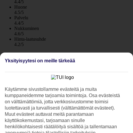
4.4/5
Huone
4.5/5
Palvelu
4.4/5
Nukkuminen
4.6/5
Hinta-laatusuhde
4.2/5
Hotelliesittely
Yksityisyytesi on meille tärkeää
4*
Paikallinen luokitus
WiFi
Käytämme sivustollamme evästeitä ja muita
Aikuisten hotelli lähellä rantaa, useita uima-altaita
kumppaneidemme tarjoamia toimintoja. Osa evästeistä
on välttämättömiä, jotta verkkosivustomme toimisi
Aikuisten hotelli BLUE STAR Inmood Aucanada sijaitsee rannan
luotettavasti ja turvallisesti (välttämättömät evästeet).
äärellä, rauhallisella alueella lähellä Alcudiaa. Hotelli on rakennettu
rinteeseen ja sillä on useita uima-altaita, ravintoloita, kuntosali ja spa.
Muut evästeet auttavat meitä parantamaan
Aamiainen sisältyy matkan hintaan ja puolihoito on varattavissa
käyttökokemustasi, tarjoamaan sinulle
lisäpalveluna.
henkilökohtaisesti räätälöityä sisältöä ja tallentamaan
anonyymejä tietoja tilastollisiin tarkoituksiin