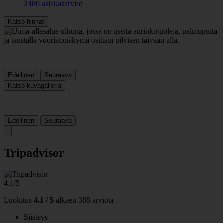
2480 asiakasarviot
Katso hinnat
Edellinen
Seuraava
Katso kuvagalleria
Edellinen
Seuraava
Tripadvisor
4.1/5
Luokitus
4.1 / 5
alkaen
388 arviota
Siisteys