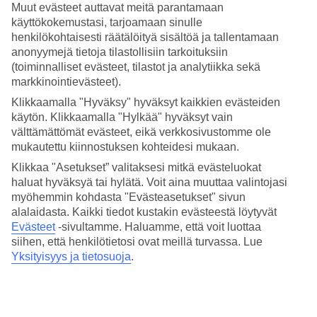
Suurille perheille on tarjolla huoneistoja, joihin mahtuu kuusi
Muut evästeet auttavat meitä parantamaan
henkilöä, ja voit varata ateriapaketteja.
käyttökokemustasi, tarjoamaan sinulle
henkilökohtaisesti räätälöityä sisältöä ja tallentamaan
Hotelli sijaitsee lyömättömällä paikalla Alcudian rannan
anonyymejä tietoja tilastollisiin tarkoituksiin
leveimmässä kohdassa. Ranta on matala ja vaaleahiekkainen ja vesi
(toiminnalliset evästeet, tilastot ja analytiikka sekä
kimaltaa ihanan turkoosina.
markkinointievästeet).
Aurinkoa, uima-allas ja suolaisia pulahduksia
Klikkaamalla "Hyväksy" hyväksyt kaikkien evästeiden
käytön. Klikkaamalla "Hylkää" hyväksyt vain
Allasalueelta avautuu näkymät laajalle hiekkarannalle. Täällä voit
välttämättömät evästeet, eikä verkkosivustomme ole
virkistäytyä uima-altaassa tai rentoutua aurinkotuolilla allasbaarista
mukautettu kiinnostuksen kohteidesi mukaan.
tilatun virkistävän juoman kanssa. Jos haluat pulahtaa turkoosiin
mereen, virkistävä meri on vain lyhyen kävelymatkan päässä.
Klikkaa "Asetukset” valitaksesi mitkä evästeluokat
Päivällisen jälkeen voit nauttia altaan viereisellä näyttämöllä
haluat hyväksyä tai hylätä. Voit aina muuttaa valintojasi
esitettävästä iltaviihteestä.
myöhemmin kohdasta "Evästeasetukset" sivun
Rantahuveista tapaksiin keskiaikaisilla kujilla
alalaidasta. Kaikki tiedot kustakin evästeestä löytyvät
Evästeet
-sivultamme.
Haluamme, että voit luottaa
Dollarikatu sijaitsee heti hotellin takana, joten ravintolat, kaupat ja
siihen, että henkilötietosi ovat meillä turvassa. Lue
ovat mukavasti lähellä. Muutaman kilometrin kävelyn tai
Yksityisyys ja tietosuoja
.
pyöräilymatkan päässä on satama ja vanha
Alcudia
. Täällä sinua
odottaa mukava yhdistelmä keskiaikaisia kirkkoja ja viehättäviä
kujia sekä ulkoravintoloita ja pikkukauppoja.