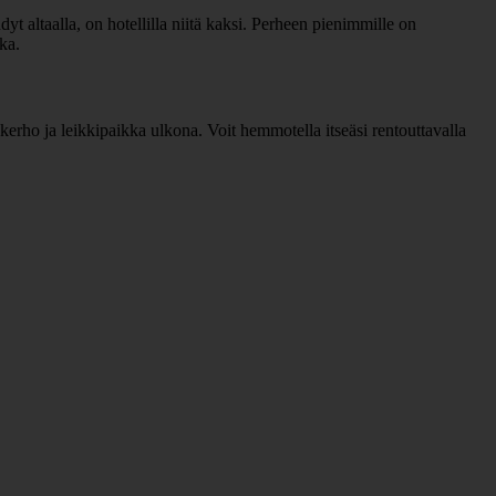
yt altaalla, on hotellilla niitä kaksi. Perheen pienimmille on
ka.
nkerho ja leikkipaikka ulkona. Voit hemmotella itseäsi rentouttavalla