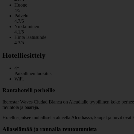
Huone
4/5
Palvelu
4.7/5
Nukkuminen
4.1/5
Hinta-laatusuhde
4.3/5
Hotelliesittely
4*
Paikallinen luokitus
WiFi
Rantahotelli perheille
Iberostar Waves Ciudad Blanca on Alcudialle tyypillinen koko perheen h
ravintola ja baareja.
Hotelli sijaitsee rauhallisella alueella Alcudiassa, kaupat ja huvit ovat
Allaselämää ja rannalla rentoutumista