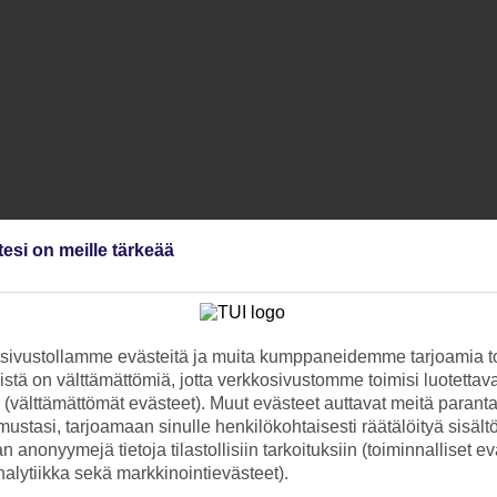
tesi on meille tärkeää
ivustollamme evästeitä ja muita kumppaneidemme tarjoamia to
stä on välttämättömiä, jotta verkkosivustomme toimisi luotettava
ti (välttämättömät evästeet). Muut evästeet auttavat meitä paran
ustasi, tarjoamaan sinulle henkilökohtaisesti räätälöityä sisält
 anonyymejä tietoja tilastollisiin tarkoituksiin (toiminnalliset ev
analytiikka sekä markkinointievästeet).