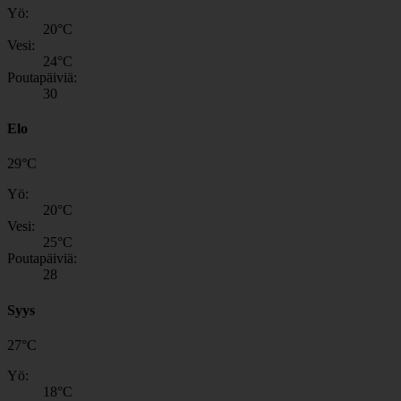
Yö:
20
°C
Vesi:
24
°C
Poutapäiviä:
30
Elo
29
°
C
Yö:
20
°C
Vesi:
25
°C
Poutapäiviä:
28
Syys
27
°
C
Yö:
18
°C