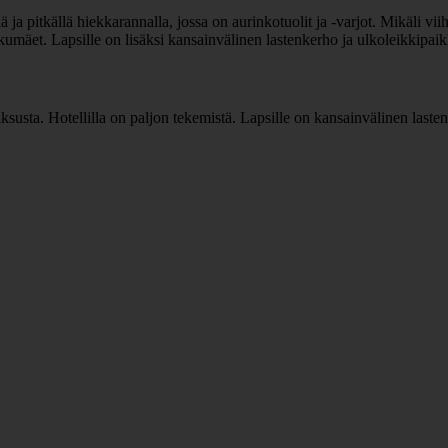
 pitkällä hiekkarannalla, jossa on aurinkotuolit ja -varjot. Mikäli viihd
ukumäet. Lapsille on lisäksi kansainvälinen lastenkerho ja ulkoleikkipaik
aksusta. Hotellilla on paljon tekemistä. Lapsille on kansainvälinen laste