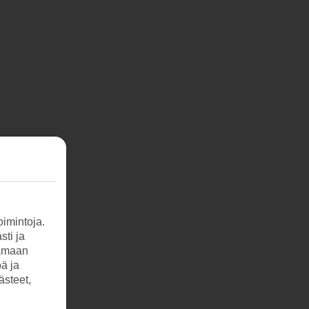
imintoja.
sti ja
tamaan
öä ja
ästeet,