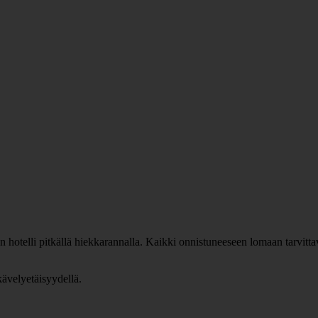
otelli pitkällä hiekkarannalla. Kaikki onnistuneeseen lomaan tarvittava
 kävelyetäisyydellä.