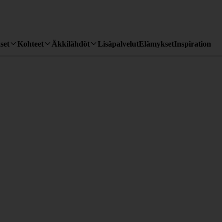
set
Kohteet
Äkkilähdöt
Lisäpalvelut
Elämykset
Inspiration