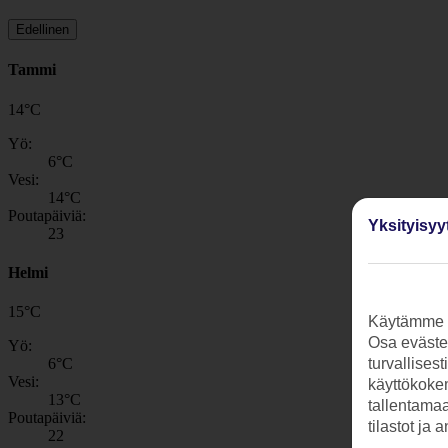
Edellinen
Tammi
14
°
C
Yö:
6
°C
Vesi:
14
°C
Poutapäiviä:
Yksityisyy
23
Helmi
15
°
C
Käytämme s
Osa evästei
Yö:
6
°C
turvallises
Vesi:
käyttökokem
13
°C
tallentamaan
Poutapäiviä:
tilastot ja 
22