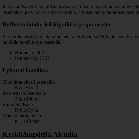
Iberostar Waves Ciudad Blancassa voit ottaa rennosti mukavan leveällä ja
lastenallas, jossa on värikkäät korallin ja mustekalan muotoiset vesili
Buffetravintola, leikkipaikka ja spa-osasto
Puolihoito sisältyy matkan hintaan, ja voit varata All Inclusiven lisäm
hoidolla hotellin spa-osastolla.
Huoneita : 303
Huoneistoja : 307
Lyhyesti hotellista
Ulkouima-allas/Lastenallas
Kyllä/Kyllä
Keskustaan/Ostoksille
2 km/100 m
Ravintola/Baari
Kyllä/Kyllä
Matka lentokentältä
n. 1 t 10 min
Keskilämpötila Alcudia