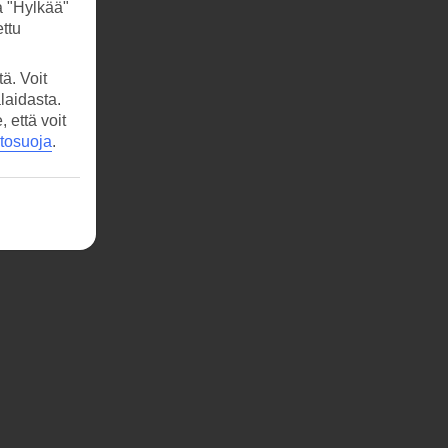
a "Hylkää"
ttu
ä. Voit
laidasta.
että voit
etosuoja
.