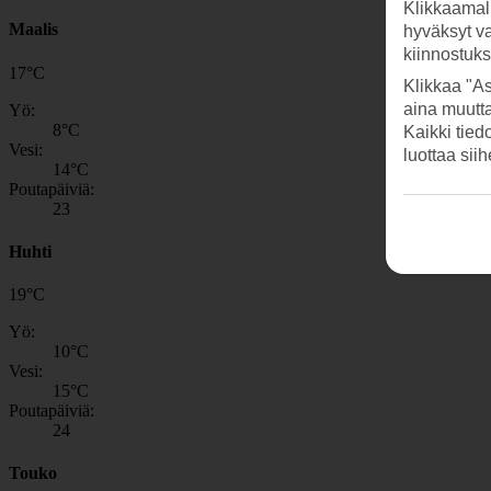
Klikkaamal
Maalis
hyväksyt v
kiinnostuk
17
°
C
Klikkaa "As
aina muutt
Yö:
8
°C
Kaikki tied
Vesi:
luottaa sii
14
°C
Poutapäiviä:
23
Huhti
19
°
C
Yö:
10
°C
Vesi:
15
°C
Poutapäiviä:
24
Touko