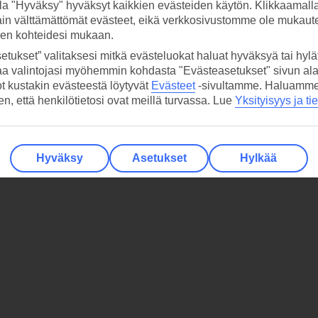
la "Hyväksy" hyväksyt kaikkien evästeiden käytön. Klikkaamall
ain välttämättömät evästeet, eikä verkkosivustomme ole mukaute
sen kohteidesi mukaan.
etukset” valitaksesi mitkä evästeluokat haluat hyväksyä tai hylät
aa valintojasi myöhemmin kohdasta "Evästeasetukset" sivun ala
ot kustakin evästeestä löytyvät
Evästeet
-sivultamme.
Haluamme, 
hen, että henkilötietosi ovat meillä turvassa. Lue
Yksityisyys ja ti
Hyväksy
Asetukset
Hylkää