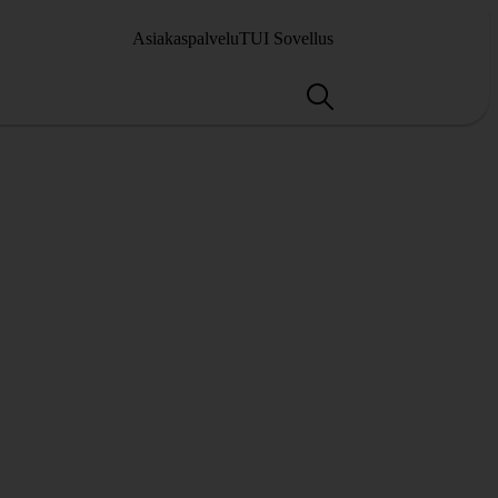
Asiakaspalvelu
TUI Sovellus