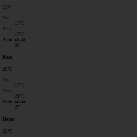
22
°
C
Yö:
13
°C
Vesi:
17
°C
Poutapäiviä:
26
Kesä
26
°
C
Yö:
17
°C
Vesi:
21
°C
Poutapäiviä:
27
Heinä
29
°
C