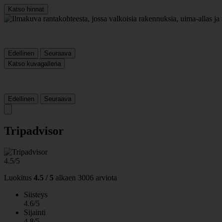
Katso hinnat
Edellinen
Seuraava
Katso kuvagalleria
Edellinen
Seuraava
Tripadvisor
4.5/5
Luokitus
4.5 / 5
alkaen
3006 arviota
Siisteys
4.6/5
Sijainti
4.8/5