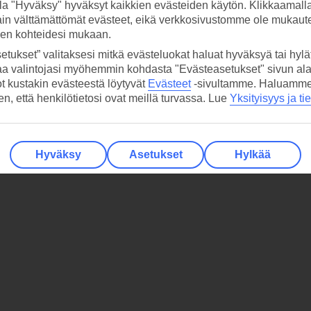
la "Hyväksy" hyväksyt kaikkien evästeiden käytön. Klikkaamall
ain välttämättömät evästeet, eikä verkkosivustomme ole mukaute
sen kohteidesi mukaan.
etukset” valitaksesi mitkä evästeluokat haluat hyväksyä tai hylät
aa valintojasi myöhemmin kohdasta "Evästeasetukset" sivun ala
ot kustakin evästeestä löytyvät
Evästeet
-sivultamme.
Haluamme, 
hen, että henkilötietosi ovat meillä turvassa. Lue
Yksityisyys ja ti
Hyväksy
Asetukset
Hylkää