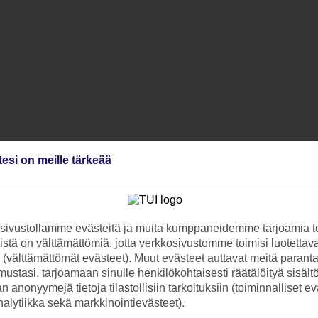
tesi on meille tärkeää
ivustollamme evästeitä ja muita kumppaneidemme tarjoamia to
stä on välttämättömiä, jotta verkkosivustomme toimisi luotettava
ti (välttämättömät evästeet). Muut evästeet auttavat meitä paran
ustasi, tarjoamaan sinulle henkilökohtaisesti räätälöityä sisält
 anonyymejä tietoja tilastollisiin tarkoituksiin (toiminnalliset ev
analytiikka sekä markkinointievästeet).