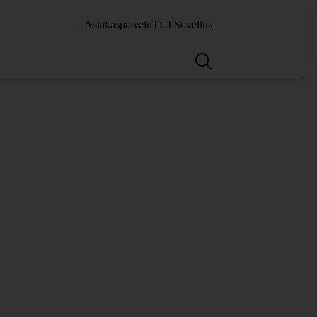
Asiakaspalvelu
TUI Sovellus