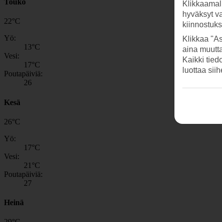
Touko
Klikkaamal
hyväksyt v
22
°
C
kiinnostuk
Yö:
Klikkaa "As
13
°C
aina muutt
Vesi:
Kaikki tied
17
°C
luottaa sii
Poutapäiviä:
26
Kesä
26
°
C
Yö:
17
°C
Vesi:
21
°C
Poutapäiviä:
27
Heinä
29
°
C