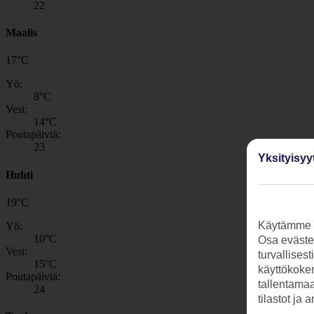
22
Maalis
17
°
C
Yö:
8
°C
Vesi:
14
°C
Poutapäiviä:
23
Yksityisyy
Huhti
19
°
C
Käytämme s
Yö:
10
°C
Osa evästei
Vesi:
turvallises
15
°C
käyttökokem
Poutapäiviä:
tallentamaan
24
tilastot ja 