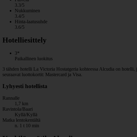
3.3/5
Nukkuminen
3.4/5
Hinta-laatusuhde
3.6/5
Hotelliesittely
3*
Paikallinen luokitus
3 tähden hotelli La Victoria Hostatgeria kohteessa Alcudia on hotelli,
seuraavat luottokortit: Mastercard ja Visa.
Lyhyesti hotellista
Rannalle
1,7 km
Ravintola/Baari
Kyllä/Kyllä
Matka lentokentältä
n. 1 t 10 min