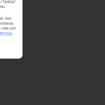
a "Hylkää"
ttu
ä. Voit
laidasta.
että voit
etosuoja
.