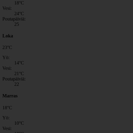
18
°C
Vesi:
24
°C
Poutapäiviä:
25
Loka
23
°
C
Yö:
14
°C
Vesi:
21
°C
Poutapäiviä:
22
Marras
18
°
C
Yö:
10
°C
Vesi: