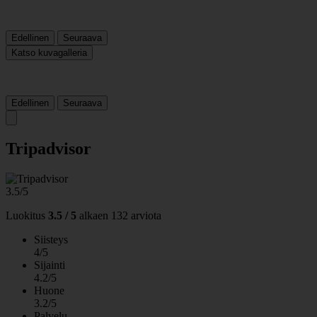
Edellinen
Seuraava
Katso kuvagalleria
Edellinen
Seuraava
Tripadvisor
3.5/5
Luokitus
3.5 / 5
alkaen
132 arviota
Siisteys
4/5
Sijainti
4.2/5
Huone
3.2/5
Palvelu