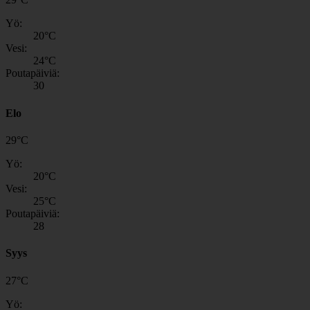
Yö:
20
°C
Vesi:
24
°C
Poutapäiviä:
30
Elo
29
°
C
Yö:
20
°C
Vesi:
25
°C
Poutapäiviä:
28
Syys
27
°
C
Yö: