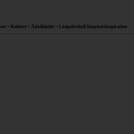
set
Kohteet
Äkkilähdöt
Lisäpalvelut
Elämykset
Inspiration