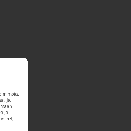
imintoja.
sti ja
tamaan
öä ja
ästeet,