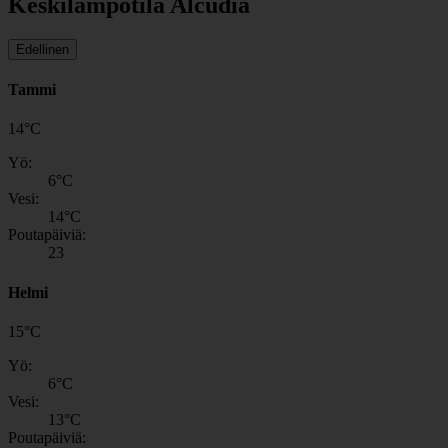
Keskilämpötila Alcudia
Edellinen
Tammi
14
°
C
Yö:
6
°C
Vesi:
14
°C
Poutapäiviä:
23
Helmi
15
°
C
Yö:
6
°C
Vesi:
13
°C
Poutapäiviä: