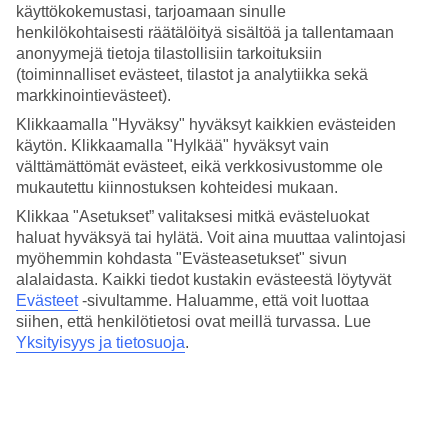
3.7/5
käyttökokemustasi, tarjoamaan sinulle
Hinta-laatusuhde
henkilökohtaisesti räätälöityä sisältöä ja tallentamaan
4.1/5
anonyymejä tietoja tilastollisiin tarkoituksiin
(toiminnalliset evästeet, tilastot ja analytiikka sekä
Hotelliesittely
markkinointievästeet).
Klikkaamalla "Hyväksy" hyväksyt kaikkien evästeiden
3*
Paikallinen luokitus
käytön. Klikkaamalla "Hylkää" hyväksyt vain
välttämättömät evästeet, eikä verkkosivustomme ole
Lähellä keskustaa ja rantaa
mukautettu kiinnostuksen kohteidesi mukaan.
Klikkaa "Asetukset” valitaksesi mitkä evästeluokat
Huoneistohotelli Apartamentos Cala d'Or Playa sijaitsee lähellä
haluat hyväksyä tai hylätä. Voit aina muuttaa valintojasi
keskustaa ja vain 400 metrin päässä Cala Esmeraldan ja Cala Granin
rannoilta Cala d'Orissa, Mallorcalla. Allasalueella on useita uima-
myöhemmin kohdasta "Evästeasetukset" sivun
altaita niin isoille kuin pienille, ja lapsille on pari pientä
alalaidasta. Kaikki tiedot kustakin evästeestä löytyvät
vesiliukumäkeä.
Evästeet
-sivultamme.
Haluamme, että voit luottaa
siihen, että henkilötietosi ovat meillä turvassa. Lue
Asu huoneistossa
Yksityisyys ja tietosuoja
.
Apartamentos Cala d'Or Playassa asut huoneistossa, jossa on
minikeittiö, joten sinulla on mahdollisuus halutessasi valmistaa itse
omat ateriasi. Jos haluat syödä ravintoloissa, suuntaa Cala d'Orin
keskustaan.