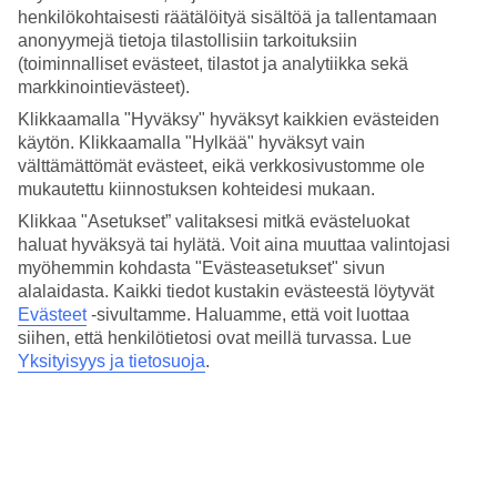
4.9/5
henkilökohtaisesti räätälöityä sisältöä ja tallentamaan
Hinta-laatusuhde
anonyymejä tietoja tilastollisiin tarkoituksiin
4.7/5
(toiminnalliset evästeet, tilastot ja analytiikka sekä
Hotelliesittely
markkinointievästeet).
Klikkaamalla "Hyväksy" hyväksyt kaikkien evästeiden
5*
käytön. Klikkaamalla "Hylkää" hyväksyt vain
Paikallinen luokitus
välttämättömät evästeet, eikä verkkosivustomme ole
mukautettu kiinnostuksen kohteidesi mukaan.
5 tähden hotelli Es Princep kohteessa Palma de Mallorca on hotelli,
jolla on baari, aamiaisbuffet ja WiFi. Hotellilla voit nauttia
Klikkaa "Asetukset” valitaksesi mitkä evästeluokat
palveluista kuten hieronta ja sauna. Jos matkustat lasten kanssa, on
haluat hyväksyä tai hylätä. Voit aina muuttaa valintojasi
lapsille lastenhoito ja lastenallas. Alueella on
myöhemmin kohdasta "Evästeasetukset" sivun
pysäköintimahdollisuus. Hotelli hyväksyy seuraavat luottokortit:
alalaidasta. Kaikki tiedot kustakin evästeestä löytyvät
American Express, EC Maestro, Mastercard ja Visa.
Evästeet
-sivultamme.
Haluamme, että voit luottaa
Lyhyesti hotellista
siihen, että henkilötietosi ovat meillä turvassa. Lue
Yksityisyys ja tietosuoja
.
Rannalle
490 m
Ulkouima-allas/Lastenallas
Kyllä/Kyllä
Ravintola/Baari
Kyllä/Kyllä