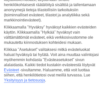
3.8/5
henkilökohtaisesti räätälöityä sisältöä ja tallentamaan
Hinta-laatusuhde
4/5
anonyymejä tietoja tilastollisiin tarkoituksiin
(toiminnalliset evästeet, tilastot ja analytiikka sekä
Hotelliesittely
markkinointievästeet).
Klikkaamalla "Hyväksy" hyväksyt kaikkien evästeiden
3*
käytön. Klikkaamalla "Hylkää" hyväksyt vain
Paikallinen luokitus
välttämättömät evästeet, eikä verkkosivustomme ole
mukautettu kiinnostuksen kohteidesi mukaan.
3 tähden hotelli Hotel Amic Colon kohteessa Palma de Mallorca on
hotelli, jolla on baari, WiFi ja ravintola. Hotellilla voit nauttia
Klikkaa "Asetukset” valitaksesi mitkä evästeluokat
palveluista kuten poreallas. Jos matkustat lasten kanssa, on lapsille
haluat hyväksyä tai hylätä. Voit aina muuttaa valintojasi
perhehuone. Alueella on pysäköintimahdollisuus. Hotelli hyväksyy
myöhemmin kohdasta "Evästeasetukset" sivun
seuraavat luottokortit: American Express, Mastercard ja Visa.
alalaidasta. Kaikki tiedot kustakin evästeestä löytyvät
Lyhyesti hotellista
Evästeet
-sivultamme.
Haluamme, että voit luottaa
siihen, että henkilötietosi ovat meillä turvassa. Lue
Rannalle
Yksityisyys ja tietosuoja
.
2,1 km
Ravintola/Baari
Kyllä/Kyllä
Matka lentokentältä
n. 30 min.