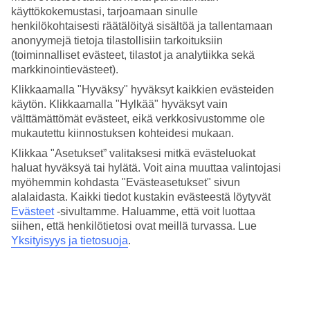
4/5
käyttökokemustasi, tarjoamaan sinulle
Hinta-laatusuhde
henkilökohtaisesti räätälöityä sisältöä ja tallentamaan
3.9/5
anonyymejä tietoja tilastollisiin tarkoituksiin
Hotelliesittely
(toiminnalliset evästeet, tilastot ja analytiikka sekä
markkinointievästeet).
4*
Klikkaamalla "Hyväksy" hyväksyt kaikkien evästeiden
Paikallinen luokitus
käytön. Klikkaamalla "Hylkää" hyväksyt vain
välttämättömät evästeet, eikä verkkosivustomme ole
Uima-allas sekä ulkona että sisällä
mukautettu kiinnostuksen kohteidesi mukaan.
Hotelli Artmadams sjiaitsee Palmassa, Son Armadamsin
Klikkaa "Asetukset” valitaksesi mitkä evästeluokat
kaupunginosassa, Santa Catalinan länsipuolella. Asut lähellä baareja,
haluat hyväksyä tai hylätä. Voit aina muuttaa valintojasi
ravintoloita, kauppoja, paikallisbussien pysäkkejä ja kaikkea, mitä
myöhemmin kohdasta "Evästeasetukset" sivun
Palmalla on tarjottavana. Hotellissa on kausittain avoinna oleva allas
alalaidasta. Kaikki tiedot kustakin evästeestä löytyvät
sekä wellness-alue, jossa on sauna.
Evästeet
-sivultamme.
Haluamme, että voit luottaa
siihen, että henkilötietosi ovat meillä turvassa. Lue
Artmadamsista on rannalle matkaa noin 3 km, Mercat de Santa
Catalinan kauppahallille noin 800 m, Palman katedraalille noin 3 km
Yksityisyys ja tietosuoja
.
ja Castell de Bellverille noin 2 km.
Hotellilla on:
Ravintola ja baari