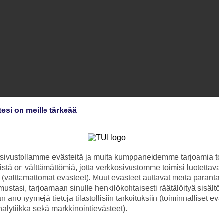
tesi on meille tärkeää
ivustollamme evästeitä ja muita kumppaneidemme tarjoamia to
stä on välttämättömiä, jotta verkkosivustomme toimisi luotettava
ti (välttämättömät evästeet). Muut evästeet auttavat meitä paran
ustasi, tarjoamaan sinulle henkilökohtaisesti räätälöityä sisält
 anonyymejä tietoja tilastollisiin tarkoituksiin (toiminnalliset ev
analytiikka sekä markkinointievästeet).