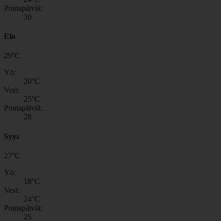
Poutapäiviä:
30
Elo
29
°
C
Yö:
20
°C
Vesi:
25
°C
Poutapäiviä:
28
Syys
27
°
C
Yö:
18
°C
Vesi:
24
°C
Poutapäiviä:
25