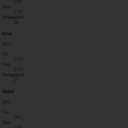
13
°C
Vesi:
17
°C
Poutapäiviä:
26
Kesä
26
°
C
Yö:
17
°C
Vesi:
21
°C
Poutapäiviä:
27
Heinä
29
°
C
Yö:
20
°C
Vesi:
24
°C