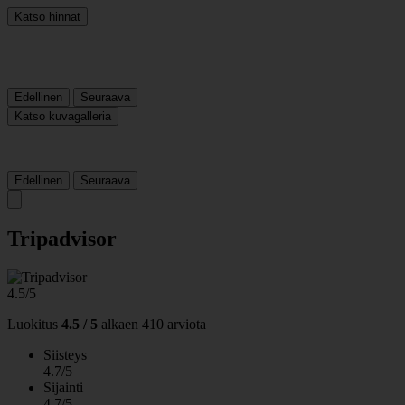
Katso hinnat
Edellinen
Seuraava
Katso kuvagalleria
Edellinen
Seuraava
Tripadvisor
4.5/5
Luokitus
4.5 / 5
alkaen
410 arviota
Siisteys
4.7/5
Sijainti
4.7/5