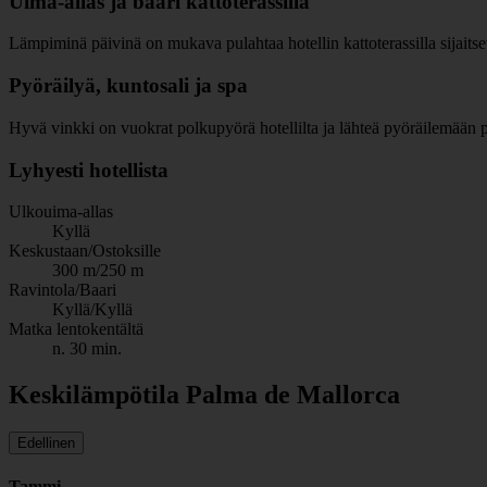
Uima-allas ja baari kattoterassilla
Lämpiminä päivinä on mukava pulahtaa hotellin kattoterassilla sijaits
Pyöräilyä, kuntosali ja spa
Hyvä vinkki on vuokrat polkupyörä hotellilta ja lähteä pyöräilemään pit
Lyhyesti hotellista
Ulkouima-allas
Kyllä
Keskustaan/Ostoksille
300 m/250 m
Ravintola/Baari
Kyllä/Kyllä
Matka lentokentältä
n. 30 min.
Keskilämpötila Palma de Mallorca
Edellinen
Tammi