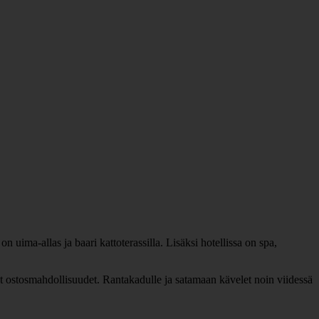
 uima-allas ja baari kattoterassilla. Lisäksi hotellissa on spa,
vät ostosmahdollisuudet. Rantakadulle ja satamaan kävelet noin viidessä