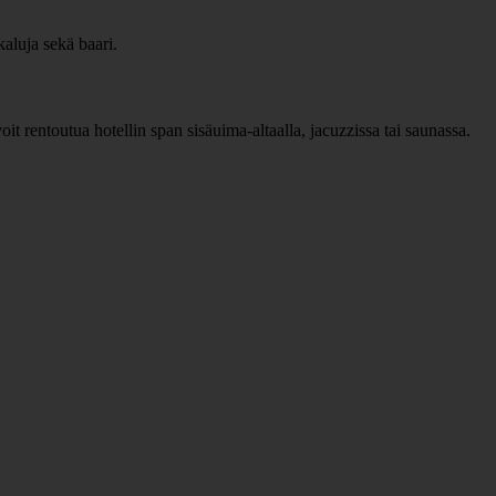
aluja sekä baari.
t rentoutua hotellin span sisäuima-altaalla, jacuzzissa tai saunassa.