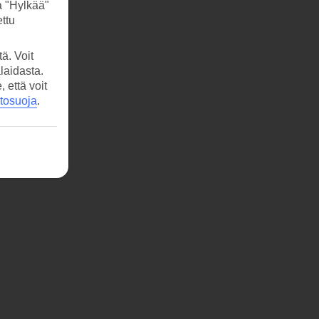
a "Hylkää"
ttu
ä. Voit
laidasta.
että voit
etosuoja
.