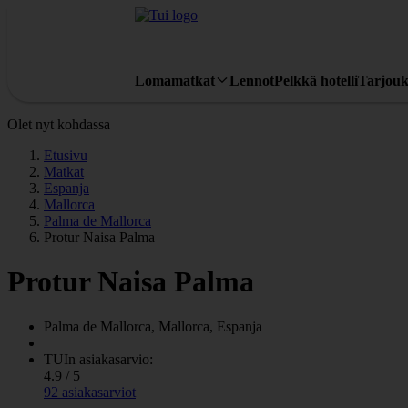
Lomamatkat
Lennot
Pelkkä hotelli
Tarjouk
Olet nyt kohdassa
Etusivu
Matkat
Espanja
Mallorca
Palma de Mallorca
Protur Naisa Palma
Protur Naisa Palma
Palma de Mallorca, Mallorca, Espanja
TUIn asiakasarvio:
4.9 / 5
92 asiakasarviot