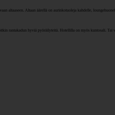
evaan altaaseen. Altaan äärellä on aurinkotuoleja kahdelle, loungehuonek
kin rantakadun hyviä pyöräilyteitä. Hotellilla on myös kuntosali. Tai voi