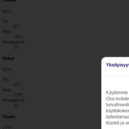
14
°
C
Yö:
6
°C
Vesi:
14
°C
Poutapäiviä:
23
Helmi
Yksityisyy
15
°
C
Yö:
6
°C
Vesi:
Käytämme s
13
°C
Osa evästei
Poutapäiviä:
turvallises
22
käyttökokem
Maalis
tallentamaan
tilastot ja 
17
°
C