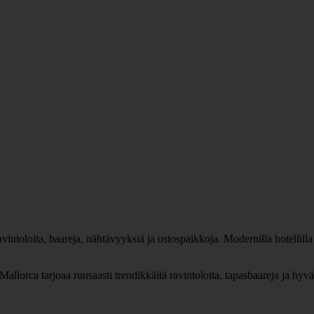
ntoloita, baareja, nähtävyyksiä ja ostospaikkoja. Modernilla hotellilla on
allorca tarjoaa runsaasti trendikkäitä ravintoloita, tapasbaareja ja hy