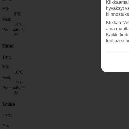
Klikkaamal
hyväksyt v
Yö:
8
°C
kiinnostuk
Vesi:
Klikkaa "As
14
°C
aina muutt
Poutapäiviä:
23
Kaikki tied
luottaa sii
Huhti
19
°
C
Yö:
10
°C
Vesi:
15
°C
Poutapäiviä:
24
Touko
22
°
C
Yö: