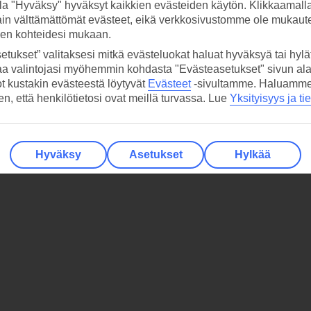
la "Hyväksy" hyväksyt kaikkien evästeiden käytön. Klikkaamall
ain välttämättömät evästeet, eikä verkkosivustomme ole mukaute
sen kohteidesi mukaan.
etukset” valitaksesi mitkä evästeluokat haluat hyväksyä tai hylät
aa valintojasi myöhemmin kohdasta "Evästeasetukset" sivun ala
ot kustakin evästeestä löytyvät
Evästeet
-sivultamme.
Haluamme, 
hen, että henkilötietosi ovat meillä turvassa. Lue
Yksityisyys ja ti
Hyväksy
Asetukset
Hylkää