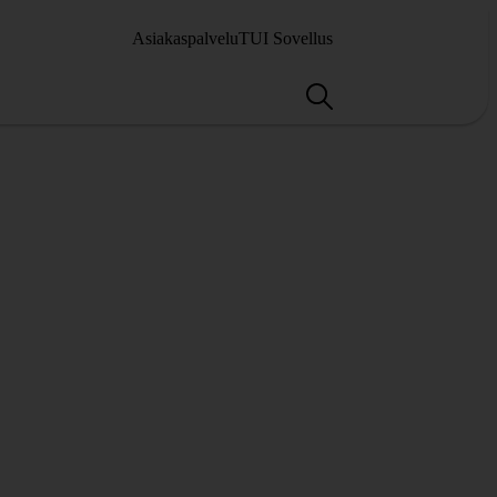
Asiakaspalvelu
TUI Sovellus