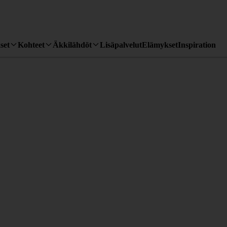
set
Kohteet
Äkkilähdöt
Lisäpalvelut
Elämykset
Inspiration