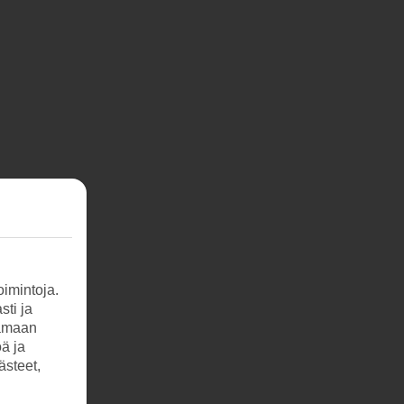
imintoja.
sti ja
tamaan
öä ja
ästeet,