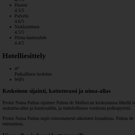
Huone
4.5/5
Palvelu
4.6/5
Nukkuminen
4.5/5
Hinta-laatusuhde
4.4/5
Hotelliesittely
4*
Paikallinen luokitus
WiFi
Keskeinen sijainti, kattoterassi ja uima-allas
Protur Naisa Palma sijaitsee Palma de Mallorcan keskustassa lähellä ravi
sisäuima-allas ja kuntosalilla, ja mahdollisuus vuokrata polkupyöriä.
Protur Naisa Palma sopii erinomaisesti aikuisten lomailuun. Palma de M
minuutissa.