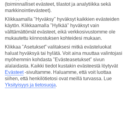
1,6 km
(toiminnalliset evästeet, tilastot ja analytiikka sekä
Ravintola/Baari
markkinointievästeet).
Kyllä/Kyllä
Klikkaamalla "Hyväksy" hyväksyt kaikkien evästeiden
Matka lentokentältä
n. 30 min.
käytön. Klikkaamalla "Hylkää" hyväksyt vain
välttämättömät evästeet, eikä verkkosivustomme ole
Keskilämpötila Palma de Mallorca
mukautettu kiinnostuksen kohteidesi mukaan.
Klikkaa "Asetukset” valitaksesi mitkä evästeluokat
Edellinen
haluat hyväksyä tai hylätä. Voit aina muuttaa valintojasi
myöhemmin kohdasta "Evästeasetukset" sivun
Tammi
alalaidasta. Kaikki tiedot kustakin evästeestä löytyvät
Evästeet
-sivultamme.
Haluamme, että voit luottaa
14
°
C
siihen, että henkilötietosi ovat meillä turvassa. Lue
Yksityisyys ja tietosuoja
.
Yö:
6
°C
Vesi:
14
°C
Poutapäiviä:
23
Helmi