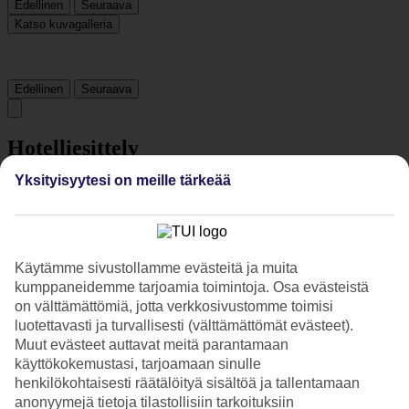
Edellinen
Seuraava
Katso kuvagalleria
Edellinen
Seuraava
Hotelliesittely
Yksityisyytesi on meille tärkeää
4*
Paikallinen luokitus
4 tähden hotelli Puro Hotel Oasis Urbano kohteessa Palma de
Mallorca on hotelli, jolla on baari, aamiaisbuffet ja WiFi. Hotellilla
voit nauttia palveluista kuten hieronta ja sauna. Jos matkustat lasten
Käytämme sivustollamme evästeitä ja muita
kanssa, on lapsille lastenhoito. Alueella on pysäköintimahdollisuus.
kumppaneidemme tarjoamia toimintoja. Osa evästeistä
Hotelli on uudistettu viimeksi vuonna 2016. Hotelli hyväksyy
on välttämättömiä, jotta verkkosivustomme toimisi
seuraavat luottokortit: American Express, Diners Club, EC Maestro,
luotettavasti ja turvallisesti (välttämättömät evästeet).
Mastercard ja Visa.
Muut evästeet auttavat meitä parantamaan
käyttökokemustasi, tarjoamaan sinulle
Lyhyesti hotellista
henkilökohtaisesti räätälöityä sisältöä ja tallentamaan
anonyymejä tietoja tilastollisiin tarkoituksiin
Rannalle