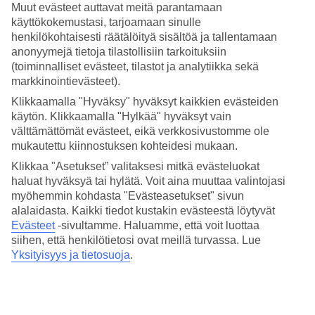
Muut evästeet auttavat meitä parantamaan
TUI BLUE Los Gigantesin hotellialueelta löytyy lähes kaikki
käyttökokemustasi, tarjoamaan sinulle
tarvittava. Kaksi allasta, joista toinen lämmitetty (merivesi).
henkilökohtaisesti räätälöityä sisältöä ja tallentamaan
Erinomaista ruokaa tarjoava ravintola, baari, snackbaari ja allasbaari.
anonyymejä tietoja tilastollisiin tarkoituksiin
Ja loput mitä lomallasi tarvitset, löytyy muutaman minuutin
(toiminnalliset evästeet, tilastot ja analytiikka sekä
kävelymatkan päästä.
markkinointievästeet).
Aikaa yhdessä
Klikkaamalla "Hyväksy" hyväksyt kaikkien evästeiden
käytön. Klikkaamalla "Hylkää" hyväksyt vain
Lähes kaikki tässä modernissa hotellissa on suunniteltu
välttämättömät evästeet, eikä verkkosivustomme ole
kahdenkeskiseen lomailuun. Hotellilla on spa, joka tarjoaa laajan
mukautettu kiinnostuksen kohteidesi mukaan.
valikoiman erilaisia hoitoja, sauna, hierontamahdollisuus ja jacuzzi.
Jos haluat kuntoilla loman aikana, on täällä mahdollisuus pelata
Klikkaa "Asetukset” valitaksesi mitkä evästeluokat
tennistä, sulkapalloa ja squashia sekä käydä yhdessä kuntosalilla.
haluat hyväksyä tai hylätä. Voit aina muuttaa valintojasi
Aivan meren äärellä sijaitsevalla allasalueella on runsaasti tilaa
myöhemmin kohdasta "Evästeasetukset" sivun
rentoutua ja viettää laatuaikaa.
alalaidasta. Kaikki tiedot kustakin evästeestä löytyvät
Kulinaarisia hetkiä
Evästeet
-sivultamme.
Haluamme, että voit luottaa
siihen, että henkilötietosi ovat meillä turvassa. Lue
Ravintolalla on kauniin näköalan lisäksi pöytiä kahdelle.
Yksityisyys ja tietosuoja
.
Ravintolassa tarjoillaan niin kansainvälisiä kuin kanarialaisia ruokia.
Terassilla meren äärellä on mukava nauttia drinkki auringonlaskua
katsellen.