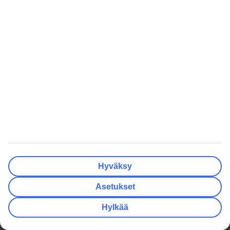
Suositut matkat
Hotellit
Hyvä tietää
Asiakaspalvelu
Maksut ja matkaliput
TUI-sovellus
Matkaehdot
Lomapalvelu
Ennen matkaa
Autonvuokraus
Lentomatka
myTUI
Lomakohteessa
Ryhmämatkat
Matkan jälkeen
TUI Smiles Rewards Club
Hyväksy
TUI Smiles Rewards Club –
Säännöt ja ehdot
Asetukset
TUI
Hyödyllistä
Yritystiedot
Lisäpalvelut
Hylkää
Työpaikat
Matkavakuutus