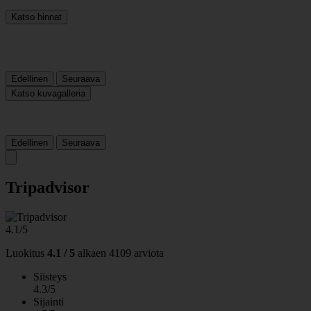
Katso hinnat
Edellinen
Seuraava
Katso kuvagalleria
Edellinen
Seuraava
Tripadvisor
4.1/5
Luokitus
4.1 / 5
alkaen
4109 arviota
Siisteys
4.3/5
Sijainti