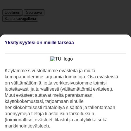
Edellinen
Seuraava
Katso kuvagalleria
Edellinen
Seuraava
Yksityisyytesi on meille tärkeää
Tripadvisor
Käytämme sivustollamme evästeitä ja muita
4.8/5
kumppaneidemme tarjoamia toimintoja. Osa evästeistä
on välttämättömiä, jotta verkkosivustomme toimisi
Luokitus
4.8 / 5
alkaen
160 arviota
luotettavasti ja turvallisesti (välttämättömät evästeet).
Muut evästeet auttavat meitä parantamaan
Siisteys
4.7/5
käyttökokemustasi, tarjoamaan sinulle
Sijainti
henkilökohtaisesti räätälöityä sisältöä ja tallentamaan
4.9/5
anonyymejä tietoja tilastollisiin tarkoituksiin
Huone
(toiminnalliset evästeet, tilastot ja analytiikka sekä
4.7/5
markkinointievästeet).
Palvelu