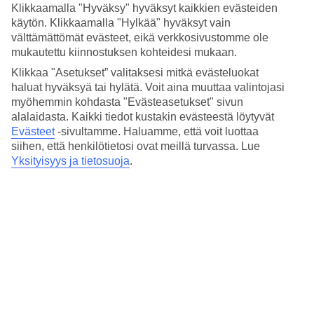
4.8/5
Klikkaamalla "Hyväksy" hyväksyt kaikkien evästeiden
Nukkuminen
käytön. Klikkaamalla "Hylkää" hyväksyt vain
4.6/5
välttämättömät evästeet, eikä verkkosivustomme ole
Hinta-laatusuhde
mukautettu kiinnostuksen kohteidesi mukaan.
4.7/5
Klikkaa "Asetukset” valitaksesi mitkä evästeluokat
Hotelliesittely
haluat hyväksyä tai hylätä. Voit aina muuttaa valintojasi
myöhemmin kohdasta "Evästeasetukset" sivun
5*
alalaidasta. Kaikki tiedot kustakin evästeestä löytyvät
Paikallinen luokitus
Evästeet
-sivultamme.
Haluamme, että voit luottaa
siihen, että henkilötietosi ovat meillä turvassa. Lue
5 tähden hotelli Canggu Cabana Resort by Ini Vie Hospitality
Yksityisyys ja tietosuoja
.
kohteessa Canggu on hotelli, jolla on baari, WiFi ja ravintola.
Hotellilla voit nauttia palveluista kuten hieronta. Alueella on
pysäköintimahdollisuus.
Lyhyesti hotellista
Ravintola/Baari
Kyllä/Kyllä
Matka lentokentältä
n. 1 t 30 min
Keskilämpötila Canggu