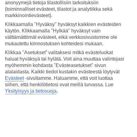
pariin ja nauti lomastasi!
anonyymejä tietoja tilastollisiin tarkoituksiin
(toiminnalliset evästeet, tilastot ja analytiikka sekä
Keskilämpötilat – Intia
markkinointievästeet).
Klikkaamalla "Hyväksy" hyväksyt kaikkien evästeiden
Suositut hotellit kohteessa Intia
käytön. Klikkaamalla "Hylkää" hyväksyt vain
välttämättömät evästeet, eikä verkkosivustomme ole
Muita kohteita
mukautettu kiinnostuksen kohteidesi mukaan.
Klikkaa "Asetukset” valitaksesi mitkä evästeluokat
Goa - Sää ja lämpötila
Pohjois-Goa - Sää ja lämpötila
haluat hyväksyä tai hylätä. Voit aina muuttaa valintojasi
Etelä-Goa - Sää ja lämpötila
myöhemmin kohdasta "Evästeasetukset" sivun
alalaidasta. Kaikki tiedot kustakin evästeestä löytyvät
Muita matkoja
Evästeet
-sivultamme.
Haluamme, että voit luottaa
siihen, että henkilötietosi ovat meillä turvassa. Lue
Hotellit Ras al Khaimah
Yksityisyys ja tietosuoja
.
Matkat Thaimaa
Äkkilähdöt Thaimaa
All Inclusive Turkki
Matkat Kypros
Tutustu myös
Kypros - Sää ja lämpötila