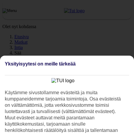
Olet nyt kohdassa
Etusivu
Matkat
Intia
Sää
Yksityisyytesi on meille tärkeää
Intia - Sää ja lämpötila
Katso sää ja lämpötilat – Intia
Käytämme sivustollamme evästeitä ja muita
kumppaneidemme tarjoamia toimintoja. Osa evästeistä
Kuinka lämmintä Intiassa on lomasi aikana? Hyvä kysymys. Sää ja
on välttämättömiä, jotta verkkosivustomme toimisi
ilmasto vaikuttavat olennaisesti lomaasi, on sitten kyse meriveden
luotettavasti ja turvallisesti (välttämättömät evästeet).
lämpötilasta tai poutapäivien määrästä. Olemme keränneet tänne
Muut evästeet auttavat meitä parantamaan
tietoja Intian säästä kuukausi kuukaudelta.
käyttökokemustasi, tarjoamaan sinulle
Varaa matka
Intiaan
– ainutlaatuisten kontrastien ja elämyksien
henkilökohtaisesti räätälöityä sisältöä ja tallentamaan