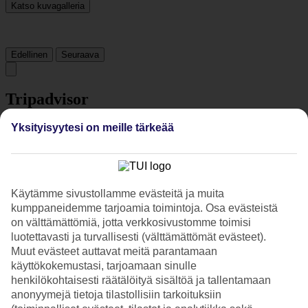
Katso kuvagalleria
Edellinen
Seuraava
Tripadvisor
Yksityisyytesi on meille tärkeää
4.2/5
Luokitus
4.2 / 5
alkaen
3295 arviota
Siisteys
Käytämme sivustollamme evästeitä ja muita
4.5/5
kumppaneidemme tarjoamia toimintoja. Osa evästeistä
Sijainti
on välttämättömiä, jotta verkkosivustomme toimisi
4.2/5
Huone
luotettavasti ja turvallisesti (välttämättömät evästeet).
4.1/5
Muut evästeet auttavat meitä parantamaan
Palvelu
käyttökokemustasi, tarjoamaan sinulle
4.3/5
henkilökohtaisesti räätälöityä sisältöä ja tallentamaan
Nukkuminen
anonyymejä tietoja tilastollisiin tarkoituksiin
4.2/5