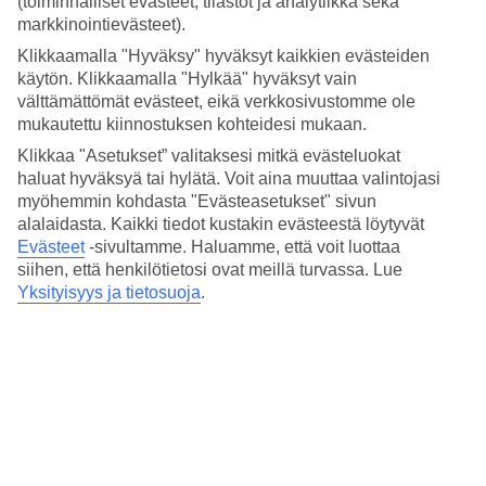
(toiminnalliset evästeet, tilastot ja analytiikka sekä
Hinta-laatusuhde
3.9/5
markkinointievästeet).
Klikkaamalla "Hyväksy" hyväksyt kaikkien evästeiden
Hotelliesittely
käytön. Klikkaamalla "Hylkää" hyväksyt vain
välttämättömät evästeet, eikä verkkosivustomme ole
4*
mukautettu kiinnostuksen kohteidesi mukaan.
Paikallinen luokitus
Klikkaa "Asetukset” valitaksesi mitkä evästeluokat
Kävelymatka keskustaan
haluat hyväksyä tai hylätä. Voit aina muuttaa valintojasi
myöhemmin kohdasta "Evästeasetukset" sivun
Hilton Dublin sijaitsee lähellä keskustaa. Hotellilta avautuu näkymät
alalaidasta. Kaikki tiedot kustakin evästeestä löytyvät
Grand Canalille ja sen palveluihin kuuluu ravintola, baari ja
Evästeet
-sivultamme.
Haluamme, että voit luottaa
kuntosali. Lyhyen kävelymatkan päässä sijaitsevat St. Stephen's
siihen, että henkilötietosi ovat meillä turvassa. Lue
Green -puisto ja Grafton Street, vartin kävelyn päässä on puolestaan
Yksityisyys ja tietosuoja
.
vilkas Temple Barin alue.
Charlemont Luas -pysäkki sijaitsee aivan hotellin vieressä, näin
pääset kätevästi eteläiseen
Dubliniin
ja ylelliseen Dundrum-
ostoskeskukseen.
Hilton Dublin -hotellin palvelut
Ravintola ja baari
24 h vastaanotto