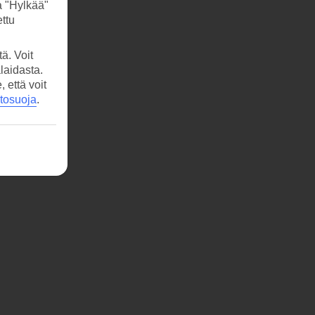
a "Hylkää"
ttu
ä. Voit
laidasta.
että voit
etosuoja
.