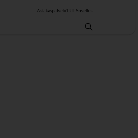
Asiakaspalvelu
TUI Sovellus