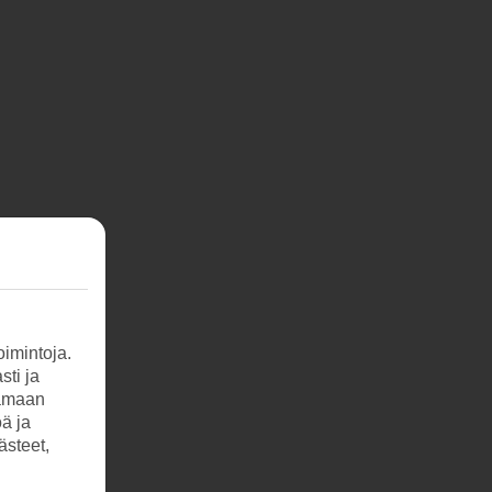
imintoja.
sti ja
tamaan
öä ja
ästeet,