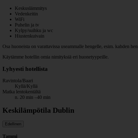
Keskuslämmitys
Vedenkeitin
WiFi
Puhelin ja tv
Kylpy/suihku ja wc
Hiustenkuivain
Osa huoneista on varattavissa useammalle hengelle, esim. kahden henge
Käytämme hotellin omia nimityksiä eri huonetyypeille.
Lyhyesti hotellista
Ravintola/Baari
Kyllä/Kyllä
Matka lentokentältä
n. 20 min –40 min
Keskilämpötila Dublin
Edellinen
Tammi