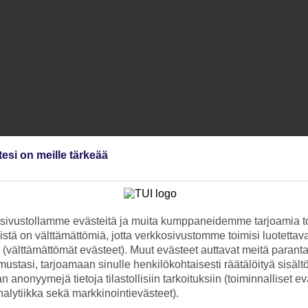
tesi on meille tärkeää
ivustollamme evästeitä ja muita kumppaneidemme tarjoamia to
stä on välttämättömiä, jotta verkkosivustomme toimisi luotettava
ti (välttämättömät evästeet). Muut evästeet auttavat meitä paran
ustasi, tarjoamaan sinulle henkilökohtaisesti räätälöityä sisält
 anonyymejä tietoja tilastollisiin tarkoituksiin (toiminnalliset ev
analytiikka sekä markkinointievästeet).