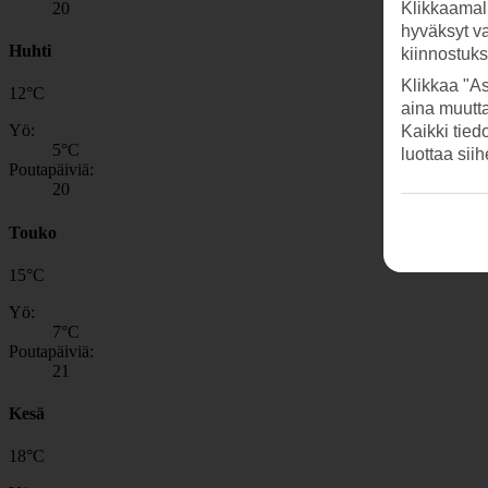
20
Klikkaamal
hyväksyt v
Huhti
kiinnostuk
Klikkaa "As
12
°
C
aina muutt
Yö:
Kaikki tied
5
°C
luottaa sii
Poutapäiviä:
20
Touko
15
°
C
Yö:
7
°C
Poutapäiviä:
21
Kesä
18
°
C