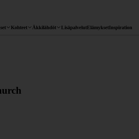
set
Kohteet
Äkkilähdöt
Lisäpalvelut
Elämykset
Inspiration
hurch