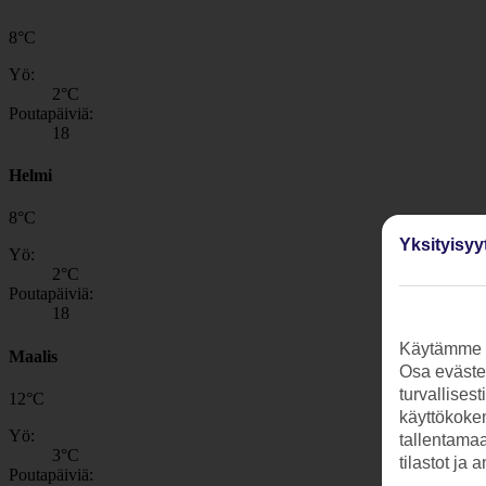
8
°
C
Yö:
2
°C
Poutapäiviä:
18
Helmi
8
°
C
Yksityisyy
Yö:
2
°C
Poutapäiviä:
18
Käytämme s
Maalis
Osa evästei
turvallises
12
°
C
käyttökokem
Yö:
tallentamaan
3
°C
tilastot ja 
Poutapäiviä: