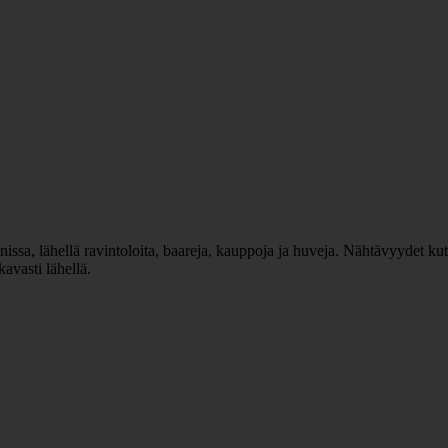
issa, lähellä ravintoloita, baareja, kauppoja ja huveja. Nähtävyydet kute
avasti lähellä.