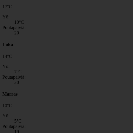
17
°
C
Yö:
10
°C
Poutapäiviä:
20
Loka
14
°
C
Yö:
7
°C
Poutapäiviä:
20
Marras
10
°
C
Yö:
5
°C
Poutapäiviä:
19