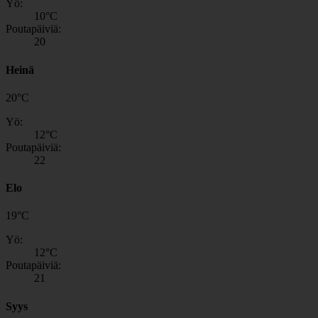
Yö:
10
°C
Poutapäiviä:
20
Heinä
20
°
C
Yö:
12
°C
Poutapäiviä:
22
Elo
19
°
C
Yö:
12
°C
Poutapäiviä:
21
Syys