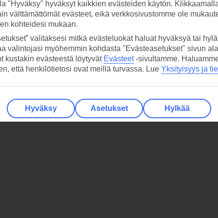
la "Hyväksy" hyväksyt kaikkien evästeiden käytön. Klikkaamall
ain välttämättömät evästeet, eikä verkkosivustomme ole mukaute
sen kohteidesi mukaan.
etukset” valitaksesi mitkä evästeluokat haluat hyväksyä tai hylät
aa valintojasi myöhemmin kohdasta "Evästeasetukset" sivun ala
ot kustakin evästeestä löytyvät
Evästeet
-sivultamme.
Haluamme, 
hen, että henkilötietosi ovat meillä turvassa. Lue
Yksityisyys ja ti
Hyväksy
Asetukset
Hylkää