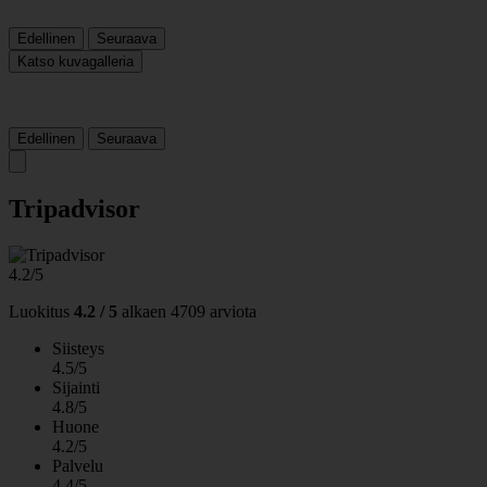
Edellinen
Seuraava
Katso kuvagalleria
Edellinen
Seuraava
Tripadvisor
4.2/5
Luokitus
4.2 / 5
alkaen
4709 arviota
Siisteys
4.5/5
Sijainti
4.8/5
Huone
4.2/5
Palvelu
4.4/5