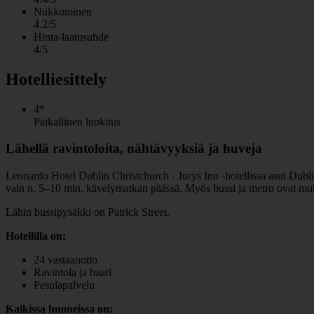
Nukkuminen
4.2/5
Hinta-laatusuhde
4/5
Hotelliesittely
4*
Paikallinen luokitus
Lähellä ravintoloita, nähtävyyksiä ja huveja
Leonardo Hotel Dublin Christchurch - Jurys Inn -hotellissa asut Dublin
vain n. 5–10 min. kävelymatkan päässä. Myös bussi ja metro ovat muk
Lähin bussipysäkki on Patrick Street.
Hotellilla on:
24 vastaanotto
Ravintola ja baari
Pesulapalvelu
Kaikissa huoneissa on: