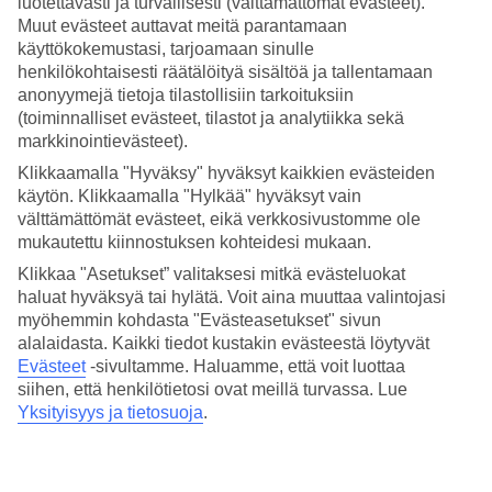
luotettavasti ja turvallisesti (välttämättömät evästeet).
Muut evästeet auttavat meitä parantamaan
Hae
käyttökokemustasi, tarjoamaan sinulle
henkilökohtaisesti räätälöityä sisältöä ja tallentamaan
anonyymejä tietoja tilastollisiin tarkoituksiin
(toiminnalliset evästeet, tilastot ja analytiikka sekä
Olet nyt kohdassa
markkinointievästeet).
Etusivu
Klikkaamalla "Hyväksy" hyväksyt kaikkien evästeiden
Matkat
käytön. Klikkaamalla "Hylkää" hyväksyt vain
Islanti
välttämättömät evästeet, eikä verkkosivustomme ole
Äkkilähdöt
mukautettu kiinnostuksen kohteidesi mukaan.
Äkkilähdöt Islanti
Klikkaa "Asetukset” valitaksesi mitkä evästeluokat
haluat hyväksyä tai hylätä. Voit aina muuttaa valintojasi
myöhemmin kohdasta "Evästeasetukset" sivun
Haluatko reissuun helposti ja nopeasti? Katso äkkilähdöt Islanti eli
alalaidasta. Kaikki tiedot kustakin evästeestä löytyvät
lomat lähiviikoille tältä sivulta. Kun löydät sopivan äkkilähdön,
Evästeet
-sivultamme.
Haluamme, että voit luottaa
varaa matkasi heti. Äkkilähdöillä paikkoja on rajoitetusti ja
siihen, että henkilötietosi ovat meillä turvassa. Lue
edullisimmat matkat myydään nopeasti! Huomioithan, että
Yksityisyys ja tietosuoja
.
äkkilähtöjä kohteeseen Islanti ei ole aina tarjolla. Katso
kaikki TUIn
äkkilähdöt
. Varaa TUIn
Islanti - matkat
kohti uusia elämyksiä!
Hotellivinkit