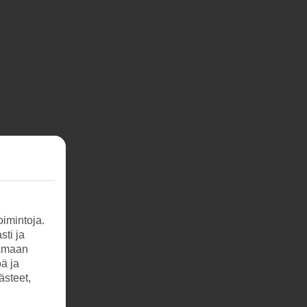
imintoja.
sti ja
tamaan
öä ja
ästeet,