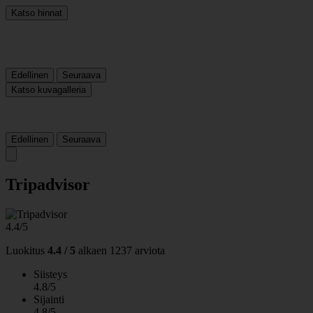
Katso hinnat
Edellinen
Seuraava
Katso kuvagalleria
Edellinen
Seuraava
Tripadvisor
4.4/5
Luokitus
4.4 / 5
alkaen
1237 arviota
Siisteys
4.8/5
Sijainti
4.8/5