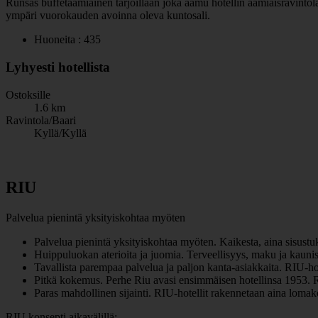
Runsas buffetaamiainen tarjoillaan joka aamu hotellin aamiaisravintolass
ympäri vuorokauden avoinna oleva kuntosali.
Huoneita : 435
Lyhyesti hotellista
Ostoksille
1.6 km
Ravintola/Baari
Kyllä/Kyllä
RIU
Palvelua pienintä yksityiskohtaa myöten
Palvelua pienintä yksityiskohtaa myöten. Kaikesta, aina sisustuk
Huippuluokan aterioita ja juomia. Terveellisyys, maku ja kaunis 
Tavallista parempaa palvelua ja paljon kanta-asiakkaita. RIU-h
Pitkä kokemus. Perhe Riu avasi ensimmäisen hotellinsa 1953. RIU
Paras mahdollinen sijainti. RIU-hotellit rakennetaan aina lomak
RIU konsepti aikavälillä: