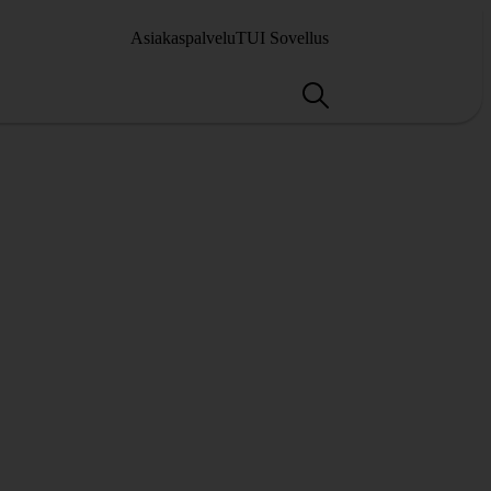
Asiakaspalvelu
TUI Sovellus