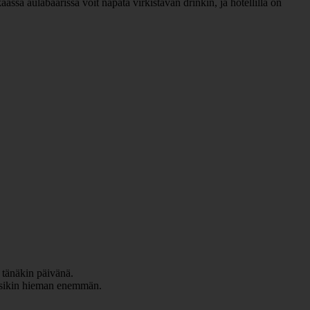
kkäässä aulabaarissa voit napata virkistävän drinkin, ja hotellilla on
 tänäkin päivänä.
saisikin hieman enemmän.