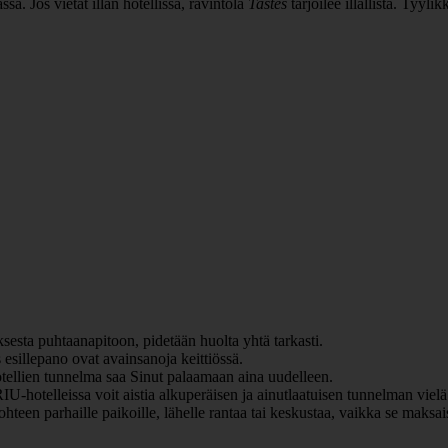
a. Jos vietät illan hotellissa, ravintola
Tastes
tarjoilee illallista. Tyyli
sesta puhtaanapitoon, pidetään huolta yhtä tarkasti.
esillepano ovat avainsanoja keittiössä.
otellien tunnelma saa Sinut palaamaan aina uudelleen.
-hotelleissa voit aistia alkuperäisen ja ainutlaatuisen tunnelman vielä
ohteen parhaille paikoille, lähelle rantaa tai keskustaa, vaikka se mak