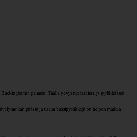
a Buckinghamin palatsia. Täällä yövyt modernissa ja tyylikkäässä
kävelymatkan päässä ja useita bussipysäkkejä on helpon matkan