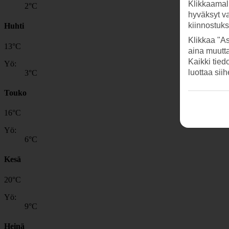
Klikkaamal
2
°C
hyväksyt v
kiinnostuk
Huhti
Klikkaa "As
13
°
C
aina muutt
Kaikki tied
Yö:
luottaa sii
3
°C
Touko
16
°
C
Yö:
6
°C
Kesä
20
°
C
Yö:
9
°C
Heinä