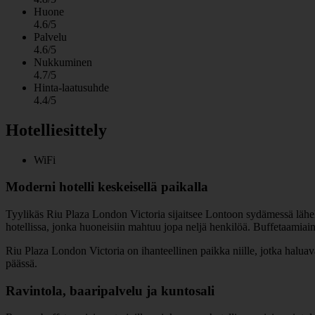
Huone
4.6/5
Palvelu
4.6/5
Nukkuminen
4.7/5
Hinta-laatusuhde
4.4/5
Hotelliesittely
WiFi
Moderni hotelli keskeisellä paikalla
Tyylikäs Riu Plaza London Victoria sijaitsee Lontoon sydämessä lähel
hotellissa, jonka huoneisiin mahtuu jopa neljä henkilöä. Buffetaamiain
Riu Plaza London Victoria on ihanteellinen paikka niille, jotka hal
päässä.
Ravintola, baaripalvelu ja kuntosali