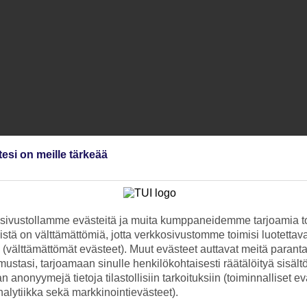
tesi on meille tärkeää
ivustollamme evästeitä ja muita kumppaneidemme tarjoamia to
stä on välttämättömiä, jotta verkkosivustomme toimisi luotettava
ti (välttämättömät evästeet). Muut evästeet auttavat meitä paran
ustasi, tarjoamaan sinulle henkilökohtaisesti räätälöityä sisält
 anonyymejä tietoja tilastollisiin tarkoituksiin (toiminnalliset ev
analytiikka sekä markkinointievästeet).