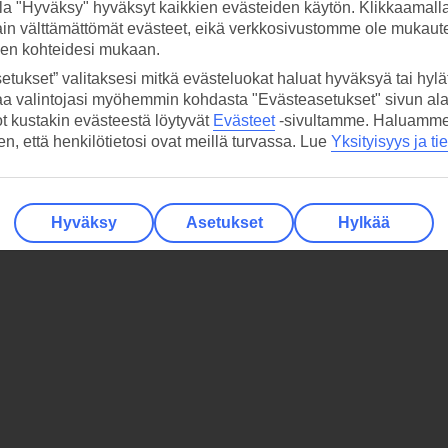
la "Hyväksy" hyväksyt kaikkien evästeiden käytön. Klikkaamall
ain välttämättömät evästeet, eikä verkkosivustomme ole mukaute
sen kohteidesi mukaan.
etukset” valitaksesi mitkä evästeluokat haluat hyväksyä tai hylät
aa valintojasi myöhemmin kohdasta "Evästeasetukset" sivun ala
ot kustakin evästeestä löytyvät
Evästeet
-sivultamme.
Haluamme, 
hen, että henkilötietosi ovat meillä turvassa. Lue
Yksityisyys ja ti
Hyväksy
Asetukset
Hylkää