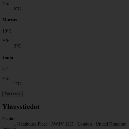
Yö:
6
°C
Marras
10
°
C
Yö:
3
°C
Joulu
8
°
C
Yö:
1
°C
Seuraava
Yhteystiedot
Osoite
1 Neathouse Place · SW1V 1LH · London · United Kingdom