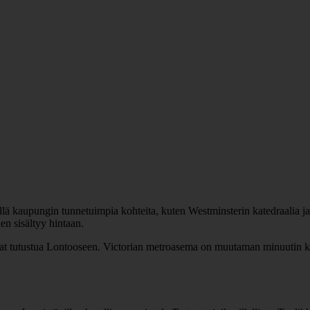
lä kaupungin tunnetuimpia kohteita, kuten Westminsterin katedraalia j
en sisältyy hintaan.
uavat tutustua Lontooseen. Victorian metroasema on muutaman minuutin 