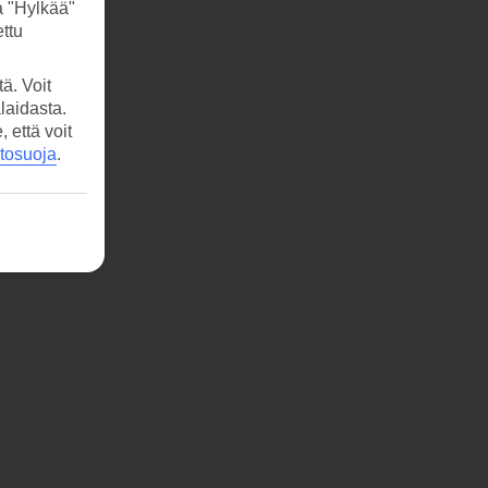
a "Hylkää"
ttu
ä. Voit
laidasta.
että voit
etosuoja
.