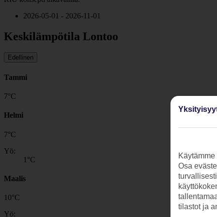
2026-05-01 - 2026-11-01
Keskilämpötila Lontoo
Edellinen
Tammi
7
°
C
Yksityisyy
Helmi
7
°
C
Yö:
Käytämme s
1
°C
Osa evästei
turvallises
Maalis
käyttökokem
tallentamaan
10
°
C
tilastot ja 
Yö: