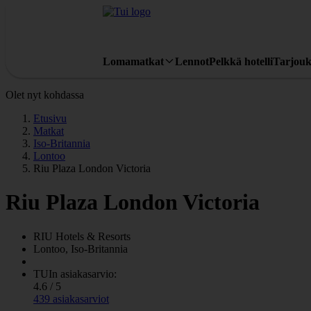
Lomamatkat
Lennot
Pelkkä hotelli
Tarjouk
Olet nyt kohdassa
Etusivu
Matkat
Iso-Britannia
Lontoo
Riu Plaza London Victoria
Riu Plaza London Victoria
RIU
Hotels & Resorts
Lontoo, Iso-Britannia
TUIn asiakasarvio:
4.6 / 5
439 asiakasarviot