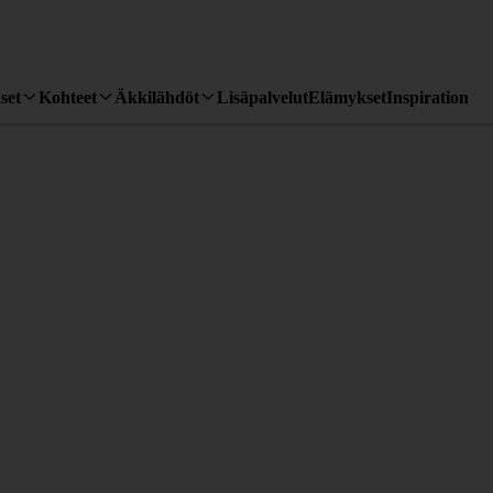
set
Kohteet
Äkkilähdöt
Lisäpalvelut
Elämykset
Inspiration