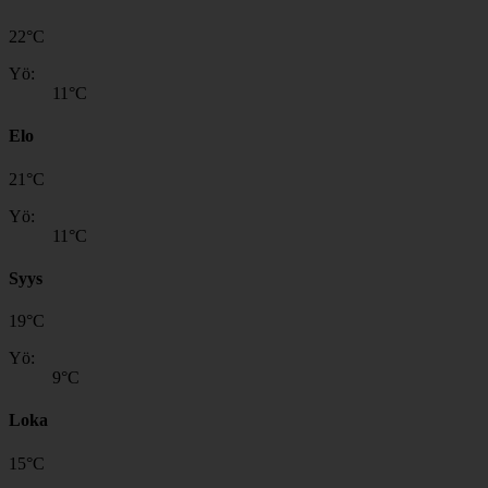
22
°
C
Yö:
11
°C
Elo
21
°
C
Yö:
11
°C
Syys
19
°
C
Yö:
9
°C
Loka
15
°
C