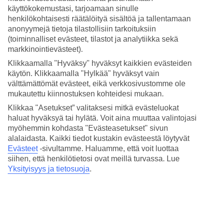
4.1/5
käyttökokemustasi, tarjoamaan sinulle
Nukkuminen
henkilökohtaisesti räätälöityä sisältöä ja tallentamaan
4.2/5
Hinta-laatusuhde
anonyymejä tietoja tilastollisiin tarkoituksiin
3.8/5
(toiminnalliset evästeet, tilastot ja analytiikka sekä
markkinointievästeet).
Hotelliesittely
Klikkaamalla "Hyväksy" hyväksyt kaikkien evästeiden
käytön. Klikkaamalla "Hylkää" hyväksyt vain
WiFi
välttämättömät evästeet, eikä verkkosivustomme ole
mukautettu kiinnostuksen kohteidesi mukaan.
Lähellä Tower Bridgeä
Klikkaa "Asetukset” valitaksesi mitkä evästeluokat
Kaupunkihotelli The Tower Hotel, by Thistle sijaitsee kivenheiton
haluat hyväksyä tai hylätä. Voit aina muuttaa valintojasi
päässä Tower Bridgeltä. Näköala avautuu upeasti Lontoon
myöhemmin kohdasta "Evästeasetukset" sivun
Thamesille. Hotellilla on ravintola, baari ja kuntosali. Lähistöllä on
alalaidasta. Kaikki tiedot kustakin evästeestä löytyvät
paljon kauppoja ja iltaelämää sekä St Paul's Cathedral ja
Evästeet
-sivultamme.
Haluamme, että voit luottaa
Shakespeare's Globe.
siihen, että henkilötietosi ovat meillä turvassa. Lue
Lähin metroasema: Tower Hill.
Yksityisyys ja tietosuoja
.
The Tower Hotel, by Thistle -hotellilla on:
24 h vastaanotto
Ravintola