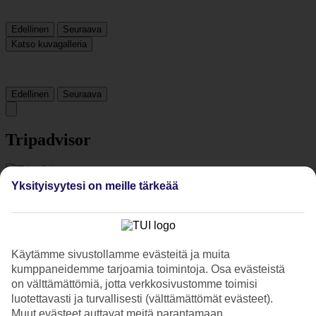
Edellinen
Seuraava
Katso kuvagalleria
Edellinen
Seuraava
Tripadvisor
4/5
Yksityisyytesi on meille tärkeää
Luokitus
4 / 5
alkaen
14927 arviota
Siisteys
4.2/5
Käytämme sivustollamme evästeitä ja muita
Sijainti
4.7/5
kumppaneidemme tarjoamia toimintoja. Osa evästeistä
Huone
on välttämättömiä, jotta verkkosivustomme toimisi
3.8/5
luotettavasti ja turvallisesti (välttämättömät evästeet).
Palvelu
Muut evästeet auttavat meitä parantamaan