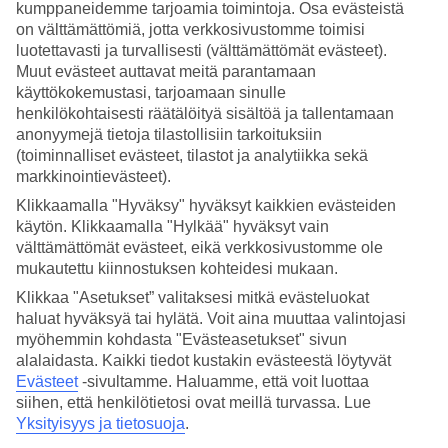
Nukkuminen
kumppaneidemme tarjoamia toimintoja. Osa evästeistä
4.8/5
on välttämättömiä, jotta verkkosivustomme toimisi
Hinta-laatusuhde
luotettavasti ja turvallisesti (välttämättömät evästeet).
4.5/5
Muut evästeet auttavat meitä parantamaan
käyttökokemustasi, tarjoamaan sinulle
Hotelliesittely
henkilökohtaisesti räätälöityä sisältöä ja tallentamaan
anonyymejä tietoja tilastollisiin tarkoituksiin
4*
(toiminnalliset evästeet, tilastot ja analytiikka sekä
Paikallinen luokitus
markkinointievästeet).
WiFi
Klikkaamalla "Hyväksy" hyväksyt kaikkien evästeiden
Hotelli ja uima-allas rannan äärellä
käytön. Klikkaamalla "Hylkää" hyväksyt vain
välttämättömät evästeet, eikä verkkosivustomme ole
Voi Le Muse Essentia sijaitsee rannalla Calabrian rauhallisen
mukautettu kiinnostuksen kohteidesi mukaan.
luonnon keskellä, Marina di Zambronen alueella. Hotellirakennukset
ovat suuressa, välimerellisen vehreässä puutarhassa, jossa on myös
Klikkaa "Asetukset” valitaksesi mitkä evästeluokat
uima-allas, tennis- ja padel-kentät. Rannan aurinkotuolit ja -varjot
haluat hyväksyä tai hylätä. Voit aina muuttaa valintojasi
sekä puolihoito sisältyvät hintaan.
myöhemmin kohdasta "Evästeasetukset" sivun
alalaidasta. Kaikki tiedot kustakin evästeestä löytyvät
Hotellin ympäristö on rauhallinen ja maaseutumainen. Jos haluat
tutustua ympäristöön, suosittelemme
vuokraamaan auton
. Viehättävä
Evästeet
-sivultamme.
Haluamme, että voit luottaa
Tropean pikkukaupunki on noin vartin ajomatkan päässä ja Pizzoon
siihen, että henkilötietosi ovat meillä turvassa. Lue
ajaa hieman yli puoli tuntia.
Yksityisyys ja tietosuoja
.