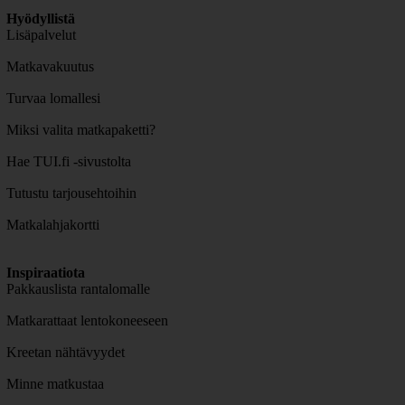
Hyödyllistä
Lisäpalvelut
Matkavakuutus
Turvaa lomallesi
Miksi valita matkapaketti?
Hae TUI.fi -sivustolta
Tutustu tarjousehtoihin
Matkalahjakortti
Inspiraatiota
Pakkauslista rantalomalle
Matkarattaat lentokoneeseen
Kreetan nähtävyydet
Minne matkustaa