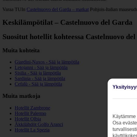
Varaa TUIn
Castelnuovo del Garda – matkat
Pohjois-Italian maaseudu
Keskilämpötilat – Castelnuovo del Garda
Suositut hotellit kohteessa Castelnuovo de
Muita kohteita
Giardini-Naxos - Sää ja lämpötila
Letojanni - Sää ja lämpötila
Sisilia - Sää ja lämpötila
Sardinia - Sää ja lämpötila
Cefalù - Sää ja lämpötila
Yksityisyy
Muita matkoja
Hotellit Zambrone
Hotellit Palermo
Käytämme s
Hotellit Olbia
Osa evästei
Äkkilähdöt Golfo Aranci
turvallises
Hotellit La Spezia
käyttökokem