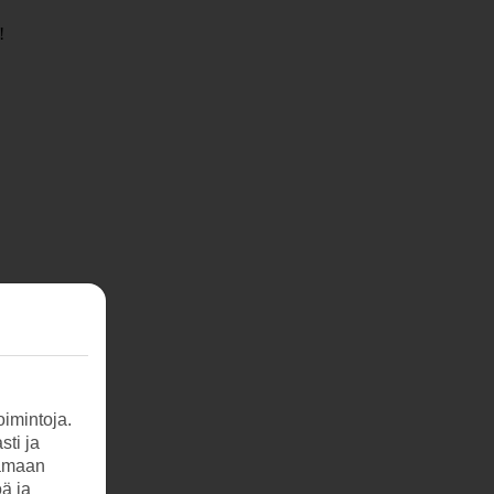
!
imintoja.
sti ja
tamaan
öä ja