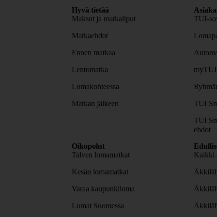
Hyvä tietää
Asiaka
Maksut ja matkaliput
TUI-sov
Matkaehdot
Lomapa
Ennen matkaa
Autonv
Lentomatka
myTUI
Lomakohteessa
Ryhmäm
Matkan jälkeen
TUI Sm
TUI Sm
ehdot
Oikopolut
Edulli
Talven lomamatkat
Kaikki 
Kesän lomamatkat
Äkkiläh
Varaa kaupunkiloma
Äkkilä
Lomat Suomessa
Äkkilä