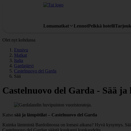
Lomamatkat
Lennot
Pelkkä hotelli
Tarjouk
Olet nyt kohdassa
Etusivu
Matkat
Italia
Gardajärvi
Castelnuovo del Garda
Sää
Castelnuovo del Garda - Sää ja 
Katso
sää ja lämpötilat – Castelnuovo del Garda
Kuinka lämmintä Bardolinossa on lomasi aikana? Hyvä kysymys. Sää ja 
Castelnuovo del Gardan säästä kuukausi kuukaudelta.