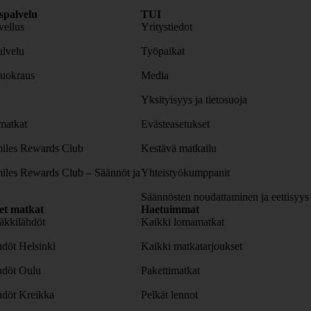
spalvelu
TUI
ellus
Yritystiedot
lvelu
Työpaikat
uokraus
Media
Yksityisyys ja tietosuoja
atkat
Evästeasetukset
iles Rewards Club
Kestävä matkailu
iles Rewards Club – Säännöt ja
Yhteistyökumppanit
Säännösten noudattaminen ja eettisyys
set matkat
Haetuimmat
äkkilähdöt
Kaikki lomamatkat
döt Helsinki
Kaikki matkatarjoukset
hdöt Oulu
Pakettimatkat
hdöt Kreikka
Pelkät lennot