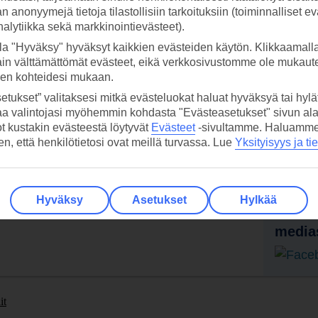
 anonyymejä tietoja tilastollisiin tarkoituksiin (toiminnalliset ev
analytiikka sekä markkinointievästeet).
la "Hyväksy" hyväksyt kaikkien evästeiden käytön. Klikkaamall
ain välttämättömät evästeet, eikä verkkosivustomme ole mukaute
sen kohteidesi mukaan.
etukset” valitaksesi mitkä evästeluokat haluat hyväksyä tai hylät
aa valintojasi myöhemmin kohdasta "Evästeasetukset" sivun ala
 TUI-sovellus nyt!
Vastaa
ot kustakin evästeestä löytyvät
Evästeet
-sivultamme.
Haluamme, 
tietoj
hen, että henkilötietosi ovat meillä turvassa. Lue
Yksityisyys ja ti
Lataa sovellus kätevästi lukemalla
QR-koodi puhelimesi kameralla.
Ti
Hyväksy
Asetukset
Hylkää
Seuraa
media
it