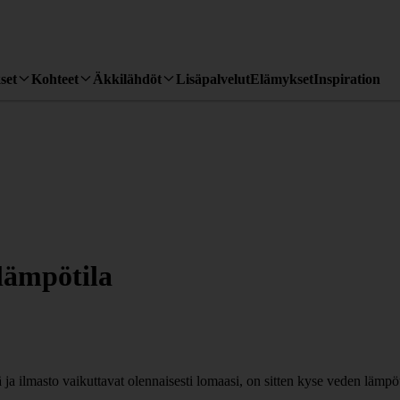
set
Kohteet
Äkkilähdöt
Lisäpalvelut
Elämykset
Inspiration
lämpötila
ilmasto vaikuttavat olennaisesti lomaasi, on sitten kyse veden lämpöti