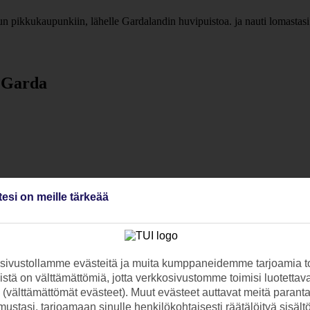
n pikkukaupunkiin, lähelle Gardalandin huvipuistoa. ja nauti lomastasi
l Garda
tesi on meille tärkeää
ivustollamme evästeitä ja muita kumppaneidemme tarjoamia to
stä on välttämättömiä, jotta verkkosivustomme toimisi luotettava
ti (välttämättömät evästeet). Muut evästeet auttavat meitä paran
ustasi, tarjoamaan sinulle henkilökohtaisesti räätälöityä sisält