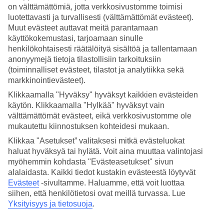
on välttämättömiä, jotta verkkosivustomme toimisi
Hae
luotettavasti ja turvallisesti (välttämättömät evästeet).
Muut evästeet auttavat meitä parantamaan
käyttökokemustasi, tarjoamaan sinulle
henkilökohtaisesti räätälöityä sisältöä ja tallentamaan
anonyymejä tietoja tilastollisiin tarkoituksiin
Olet nyt kohdassa
(toiminnalliset evästeet, tilastot ja analytiikka sekä
Etusivu
markkinointievästeet).
Matkat
Klikkaamalla "Hyväksy" hyväksyt kaikkien evästeiden
Itävalta
Innsbruck (Itävallan Alpit)
käytön. Klikkaamalla "Hylkää" hyväksyt vain
Mayrhofen
välttämättömät evästeet, eikä verkkosivustomme ole
Äkkilähdöt
mukautettu kiinnostuksen kohteidesi mukaan.
Klikkaa "Asetukset” valitaksesi mitkä evästeluokat
Äkkilähdöt Mayrhofen
haluat hyväksyä tai hylätä. Voit aina muuttaa valintojasi
myöhemmin kohdasta "Evästeasetukset" sivun
Haluatko reissuun helposti ja nopeasti? Katso äkkilähdöt
alalaidasta. Kaikki tiedot kustakin evästeestä löytyvät
Mayrhofeniin eli lomat lähiviikoille tältä sivulta. Kun löydät sopivan
Evästeet
-sivultamme.
Haluamme, että voit luottaa
äkkilähdön, varaa matkasi heti. Äkkilähdöillä paikkoja on rajoitetusti
siihen, että henkilötietosi ovat meillä turvassa. Lue
ja edullisimmat matkat myydään nopeasti! Huomioithan, että
Yksityisyys ja tietosuoja
.
äkkilähtöjä Mayrhofeniin ei ole aina tarjolla.