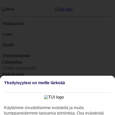
Matkapaketti
Lento
Hotelli
Yhdistelmälomat
Lähtöpaikka
Matkakohteet
Kohteet
Yksityisyytesi on meille tärkeää
Lähtöpäivä
Matkan kesto
1 viikko
Käytämme sivustollamme evästeitä ja muita
Matkustajien lukumäärä
kumppaneidemme tarjoamia toimintoja. Osa evästeistä