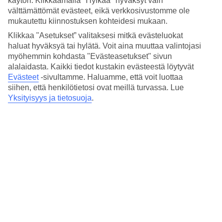
käytön. Klikkaamalla "Hylkää" hyväksyt vain
välttämättömät evästeet, eikä verkkosivustomme ole
mukautettu kiinnostuksen kohteidesi mukaan.
Ischgl
Klikkaa "Asetukset” valitaksesi mitkä evästeluokat
8/10
haluat hyväksyä tai hylätä. Voit aina muuttaa valintojasi
myöhemmin kohdasta "Evästeasetukset" sivun
St Anton
alalaidasta. Kaikki tiedot kustakin evästeestä löytyvät
Evästeet
-sivultamme.
Haluamme, että voit luottaa
9/10
siihen, että henkilötietosi ovat meillä turvassa. Lue
Yksityisyys ja tietosuoja
.
St Anton
10/10
© TVB Paznaun - Ischgl
Seuraava