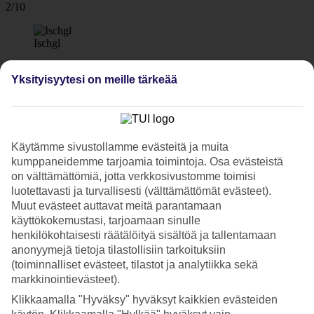
2/10
Ischgl
3/10
Yksityisyytesi on meille tärkeää
©Josef Mallaun - St Anton
4/10
Käytämme sivustollamme evästeitä ja muita
kumppaneidemme tarjoamia toimintoja. Osa evästeistä
Ischgl
on välttämättömiä, jotta verkkosivustomme toimisi
5/10
luotettavasti ja turvallisesti (välttämättömät evästeet).
Muut evästeet auttavat meitä parantamaan
käyttökokemustasi, tarjoamaan sinulle
St Anton
henkilökohtaisesti räätälöityä sisältöä ja tallentamaan
6/10
anonyymejä tietoja tilastollisiin tarkoituksiin
(toiminnalliset evästeet, tilastot ja analytiikka sekä
markkinointievästeet).
Innsbruck
Klikkaamalla "Hyväksy" hyväksyt kaikkien evästeiden
7/10