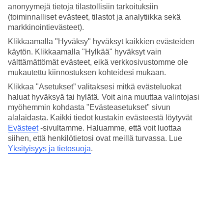
anonyymejä tietoja tilastollisiin tarkoituksiin
yhteydet Sveitsin puolelle tekevät siitä monen skimbaajan
(toiminnalliset evästeet, tilastot ja analytiikka sekä
suosikin. Yksi Ischglin kuuluisimmista rinteistä on 12
markkinointievästeet).
kilometrin pituinen Duty Free Run, joka kuljettaa sinut
Klikkaamalla "Hyväksy" hyväksyt kaikkien evästeiden
Sveitsin Samnauhin tekemään verovapaita ostoksia.
käytön. Klikkaamalla "Hylkää" hyväksyt vain
Lumilautailijat voivat testata taitojaan suositussa Snow
välttämättömät evästeet, eikä verkkosivustomme ole
mukautettu kiinnostuksen kohteidesi mukaan.
Parkissa, joka tarjoaa huimia hyppyjä ja freestyle-
Klikkaa "Asetukset” valitaksesi mitkä evästeluokat
laskuja. Ischg tunnetaan myös mahtavista off pisteistään, ja
haluat hyväksyä tai hylätä. Voit aina muuttaa valintojasi
etenkin Idjoch- ja Piz Val Grondan ympäristöstä löytyy
myöhemmin kohdasta "Evästeasetukset" sivun
leveitä puuterilaskuja. Hisseillä pääset helposti myös
alalaidasta. Kaikki tiedot kustakin evästeestä löytyvät
Evästeet
-sivultamme.
Haluamme, että voit luottaa
rinteiden ulkopuolelle suuntautuvien laskujen alkuun. Päivän
siihen, että henkilötietosi ovat meillä turvassa. Lue
laskujen jälkeen Ischgl muuttuu yhdeksi Alppien
Yksityisyys ja tietosuoja
.
vilkkaimmista after ski -keskuksista – täällä terassit
täyttyvät, musiikki soi ja tunnelma jatkuu pitkälle yöhön.
Hotelleja Ischglistä
löytyy joka makuun aina idyllisistä
pienistä majataloista viiden tähden luksushotelleihin.