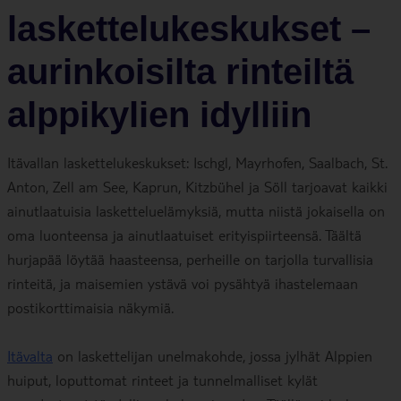
laskettelukeskukset –
aurinkoisilta rinteiltä
alppikylien idylliin
Itävallan laskettelukeskukset: Ischgl, Mayrhofen, Saalbach, St.
Anton, Zell am See, Kaprun, Kitzbühel ja Söll tarjoavat kaikki
ainutlaatuisia lasketteluelämyksiä, mutta niistä jokaisella on
oma luonteensa ja ainutlaatuiset erityispiirteensä. Täältä
hurjapää löytää haasteensa, perheille on tarjolla turvallisia
rinteitä, ja maisemien ystävä voi pysähtyä ihastelemaan
postikorttimaisia näkymiä.
Itävalta
on laskettelijan unelmakohde, jossa jylhät Alppien
huiput, loputtomat rinteet ja tunnelmalliset kylät