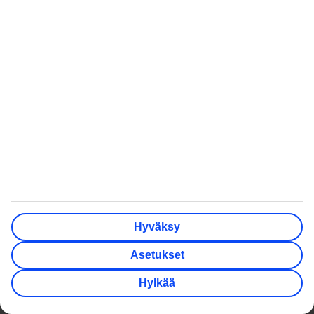
Tilaa uutiskirje
Seuraa meitä sosiaalisessa mediassa
Suositut matkat
Hotellit
Hyvä tietää
Asiakaspalvelu
Hyväksy
Maksut ja matkaliput
TUI-sovellus
Asetukset
Matkaehdot
Lomapalvelu
Hylkää
Ennen matkaa
Autonvuokraus