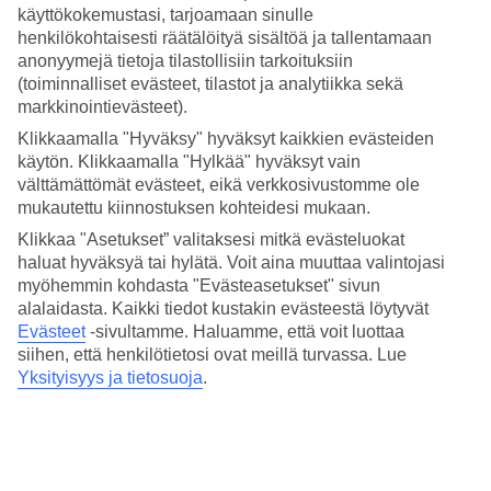
helposti saavutettavissa julkisilla kulkuneuvoilla ja toimii
käyttökokemustasi, tarjoamaan sinulle
henkilökohtaisesti räätälöityä sisältöä ja tallentamaan
ympäri vuoden kiehtovana vierailukohteena niin historiasta
anonyymejä tietoja tilastollisiin tarkoituksiin
kiinnostuneille kuin kauniista maisemista nauttiville
(toiminnalliset evästeet, tilastot ja analytiikka sekä
matkailijoille. Joulun aikaan
Schönbrunnin palatsin edustalla
markkinointievästeet).
järjestettävät joulumarkkinat
lukeutuvat Wienin kauneimpiin
Klikkaamalla "Hyväksy" hyväksyt kaikkien evästeiden
ja tunnelmallisimpiin joulutoreihin.
käytön. Klikkaamalla "Hylkää" hyväksyt vain
välttämättömät evästeet, eikä verkkosivustomme ole
mukautettu kiinnostuksen kohteidesi mukaan.
Varaa liput ja elämykset Schönbrunnin linnaan
Klikkaa "Asetukset” valitaksesi mitkä evästeluokat
haluat hyväksyä tai hylätä. Voit aina muuttaa valintojasi
myöhemmin kohdasta "Evästeasetukset" sivun
alalaidasta. Kaikki tiedot kustakin evästeestä löytyvät
Evästeet
-sivultamme.
Haluamme, että voit luottaa
siihen, että henkilötietosi ovat meillä turvassa. Lue
Yksityisyys ja tietosuoja
.