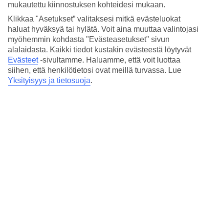
mukautettu kiinnostuksen kohteidesi mukaan.
Ennen kuin edes etsit matkalaukkuasi, on hyvä päättää,
Klikkaa "Asetukset” valitaksesi mitkä evästeluokat
haluatko vuokrata varusteet kohteessa vai tuoda omat
haluat hyväksyä tai hylätä. Voit aina muuttaa valintojasi
mukanasi. Jos haluat tehdä lomastasi hieman helpomman,
myöhemmin kohdasta "Evästeasetukset" sivun
voit vuokrata lasketteluvälineet kohteessa. Voit myös
alalaidasta. Kaikki tiedot kustakin evästeestä löytyvät
vuokrata välineet kotoa käsin, niin säästät aikaa ja rahaa. Jos
Evästeet
-sivultamme.
Haluamme, että voit luottaa
siihen, että henkilötietosi ovat meillä turvassa. Lue
haluat tuoda mukanasi omat lasketteluvälineet,
Yksityisyys ja tietosuoja
.
suosittelemme varaamaan välineille paikan lentokoneessa
hyvissä ajoin ennen lähtöä.
Tietoa TUIn laskettelumatkoista
-
sivulta voit lukea lisää lasketteluvälineiden kuljettamisesta.
Olemme laatineet sinulle listan, jota voit käyttää apuna, kun
mietit, mitä ottaa mukaan laskettelureissulle.
Käytännön tarvikkeita
Passi
Matkustusasiakirjat (lento ja hotelli)
Todistus matkavakuutuksesta (muista tarkistaa kattaako