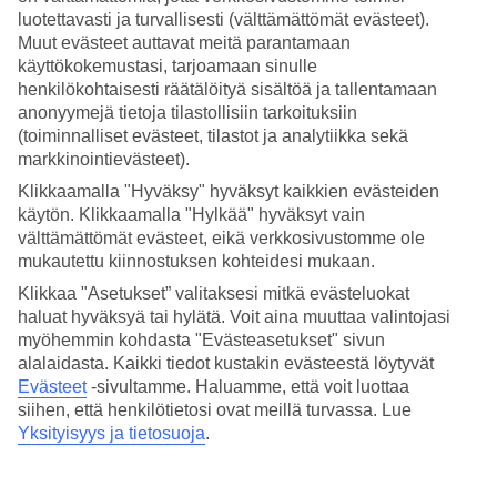
luotettavasti ja turvallisesti (välttämättömät evästeet).
Hae
Muut evästeet auttavat meitä parantamaan
käyttökokemustasi, tarjoamaan sinulle
henkilökohtaisesti räätälöityä sisältöä ja tallentamaan
anonyymejä tietoja tilastollisiin tarkoituksiin
Olet nyt kohdassa
(toiminnalliset evästeet, tilastot ja analytiikka sekä
markkinointievästeet).
Etusivu
Klikkaamalla "Hyväksy" hyväksyt kaikkien evästeiden
Matkat
Italia
käytön. Klikkaamalla "Hylkää" hyväksyt vain
Lecce
välttämättömät evästeet, eikä verkkosivustomme ole
All Inclusive
mukautettu kiinnostuksen kohteidesi mukaan.
Klikkaa "Asetukset” valitaksesi mitkä evästeluokat
All Inclusive Lecce
haluat hyväksyä tai hylätä. Voit aina muuttaa valintojasi
myöhemmin kohdasta "Evästeasetukset" sivun
Lecce
on suuri kaupunki, jossa on laaja valikoima ravintoloita,
alalaidasta. Kaikki tiedot kustakin evästeestä löytyvät
ulkoilmakahviloita ja baareja. Jos haluat varata hotellin, jossa on All
Evästeet
-sivultamme.
Haluamme, että voit luottaa
Inclusive, katso
kaikki Italian All Inclusive -hotellit
.
siihen, että henkilötietosi ovat meillä turvassa. Lue
Yksityisyys ja tietosuoja
.
Muita kohteita
All Inclusive Squillace