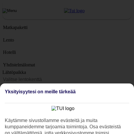
Matkapaketti
Lento
Hotelli
Yhdistelmälomat
Lähtöpaikka
Matkakohteet
Yksityisyytesi on meille tärkeää
Kohteet
Lähtöpäivä
Matkan kesto
Käytämme sivustollamme evästeitä ja muita
1 viikko
kumppaneidemme tarjoamia toimintoja. Osa evästeistä
Matkustajien lukumäärä
on välttämättömiä, jotta verkkosivustomme toimisi