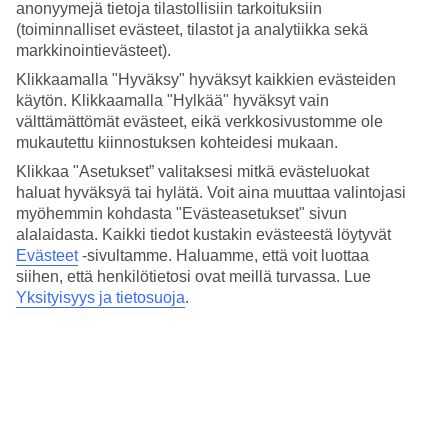
Keskilämpötilat – Podgora
anonyymejä tietoja tilastollisiin tarkoituksiin
(toiminnalliset evästeet, tilastot ja analytiikka sekä
markkinointievästeet).
Suositut hotellit kohteessa Podgora
Klikkaamalla "Hyväksy" hyväksyt kaikkien evästeiden
Muita kohteita
käytön. Klikkaamalla "Hylkää" hyväksyt vain
välttämättömät evästeet, eikä verkkosivustomme ole
Dubrovnik - Sää ja lämpötila
mukautettu kiinnostuksen kohteidesi mukaan.
Split - Sää ja lämpötila
Klikkaa "Asetukset” valitaksesi mitkä evästeluokat
Makarska - Sää ja lämpötila
haluat hyväksyä tai hylätä. Voit aina muuttaa valintojasi
Tucepi - Sää ja lämpötila
Igrane - Sää ja lämpötila
myöhemmin kohdasta "Evästeasetukset" sivun
alalaidasta. Kaikki tiedot kustakin evästeestä löytyvät
Muita matkoja
Evästeet
-sivultamme.
Haluamme, että voit luottaa
siihen, että henkilötietosi ovat meillä turvassa. Lue
Matkat Kroatia
Yksityisyys ja tietosuoja
.
Äkkilähdöt Kroatiaan
Matkat Podgora
Hotellit Podgora
All Inclusive Podgora
Tutustu myös
Montenegro - Sää ja lämpötila