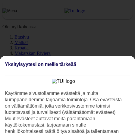
Olet nyt kohdassa
Etusivu
Matkat
Kroatia
Makarskan Riviera
Podgora
Sää
Yksityisyytesi on meille tärkeää
Podgora - Sää ja lämpötila
Käytämme sivustollamme evästeitä ja muita
kumppaneidemme tarjoamia toimintoja. Osa evästeistä
on välttämättömiä, jotta verkkosivustomme toimisi
Katso sää ja lämpötila -
Podgora
. Tarvitsetko illaksi lämmintä
luotettavasti ja turvallisesti (välttämättömät evästeet).
päälle? Pidätkö lämpimästä merivedestä? Tutustu päivän ja yön
Muut evästeet auttavat meitä parantamaan
keskilämpötiloihin, meriveden lämpötilaan sekä poutapäivien
käyttökokemustasi, tarjoamaan sinulle
määrään eri kuukausina.
henkilökohtaisesti räätälöityä sisältöä ja tallentamaan