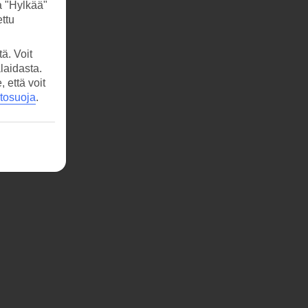
a "Hylkää"
ttu
ä. Voit
laidasta.
että voit
etosuoja
.