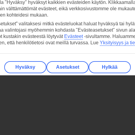
la "Hyväksy" hyväksyt kaikkien evästeiden käytön. Klikkaamall
ain välttämättömät evästeet, eikä verkkosivustomme ole mukaute
sen kohteidesi mukaan.
etukset” valitaksesi mitkä evästeluokat haluat hyväksyä tai hylät
aa valintojasi myöhemmin kohdasta "Evästeasetukset" sivun ala
ot kustakin evästeestä löytyvät
Evästeet
-sivultamme.
Haluamme, 
hen, että henkilötietosi ovat meillä turvassa. Lue
Yksityisyys ja ti
Hyväksy
Asetukset
Hylkää