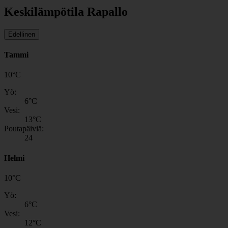
Keskilämpötila Rapallo
Edellinen
Tammi
10
°
C
Yö:
6
°C
Vesi:
13
°C
Poutapäiviä:
24
Helmi
10
°
C
Yö:
6
°C
Vesi:
12
°C