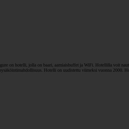
 on hotelli, jolla on baari, aamiaisbuffet ja WiFi. Hotellilla voit nautt
on pysäköintimahdollisuus. Hotelli on uudistettu viimeksi vuonna 2000. 