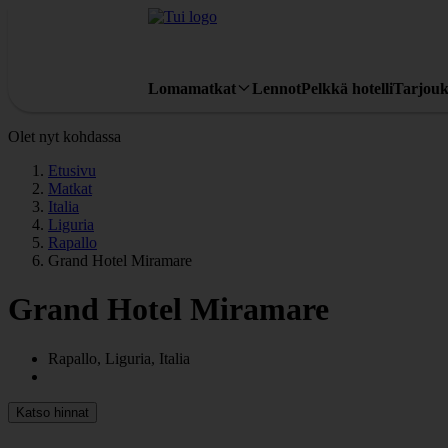
Lomamatkat
Lennot
Pelkkä hotelli
Tarjouk
Olet nyt kohdassa
Etusivu
Matkat
Italia
Liguria
Rapallo
Grand Hotel Miramare
Grand Hotel Miramare
Rapallo, Liguria, Italia
Katso hinnat