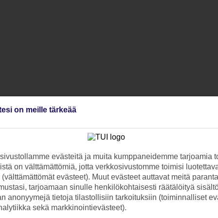
tesi on meille tärkeää
ivustollamme evästeitä ja muita kumppaneidemme tarjoamia to
stä on välttämättömiä, jotta verkkosivustomme toimisi luotettava
ti (välttämättömät evästeet). Muut evästeet auttavat meitä paran
ustasi, tarjoamaan sinulle henkilökohtaisesti räätälöityä sisält
 anonyymejä tietoja tilastollisiin tarkoituksiin (toiminnalliset ev
analytiikka sekä markkinointievästeet).