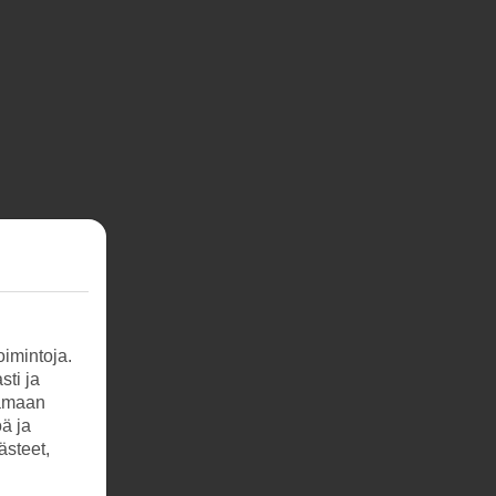
imintoja.
sti ja
tamaan
öä ja
ästeet,