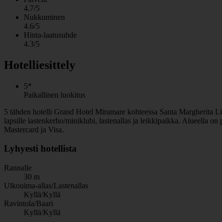
4.7/5
Nukkuminen
4.6/5
Hinta-laatusuhde
4.3/5
Hotelliesittely
5*
Paikallinen luokitus
5 tähden hotelli Grand Hotel Miramare kohteessa Santa Margherita Ligure
lapsille lastenkerho/miniklubi, lastenallas ja leikkipaikka. Alueella 
Mastercard ja Visa.
Lyhyesti hotellista
Rannalle
30 m
Ulkouima-allas/Lastenallas
Kyllä/Kyllä
Ravintola/Baari
Kyllä/Kyllä