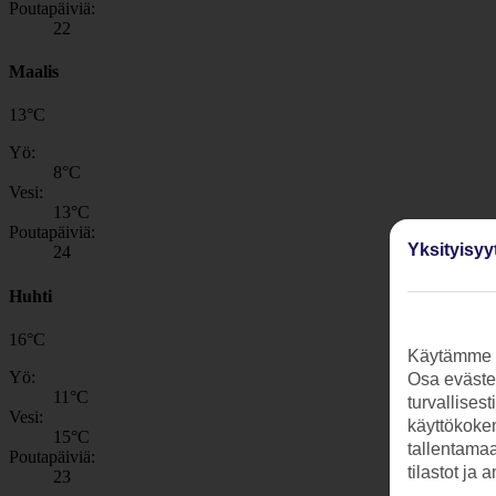
Poutapäiviä:
22
Maalis
13
°
C
Yö:
8
°C
Vesi:
13
°C
Poutapäiviä:
Yksityisyy
24
Huhti
16
°
C
Käytämme s
Yö:
Osa evästei
11
°C
turvallises
Vesi:
käyttökokem
15
°C
tallentamaan
Poutapäiviä:
tilastot ja 
23