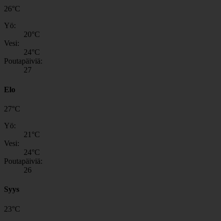
26
°
C
Yö:
20
°C
Vesi:
24
°C
Poutapäiviä:
27
Elo
27
°
C
Yö:
21
°C
Vesi:
24
°C
Poutapäiviä:
26
Syys
23
°
C