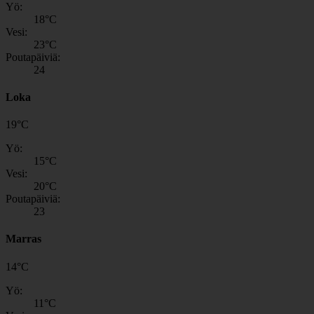
Yö:
18
°C
Vesi:
23
°C
Poutapäiviä:
24
Loka
19
°
C
Yö:
15
°C
Vesi:
20
°C
Poutapäiviä:
23
Marras
14
°
C
Yö:
11
°C