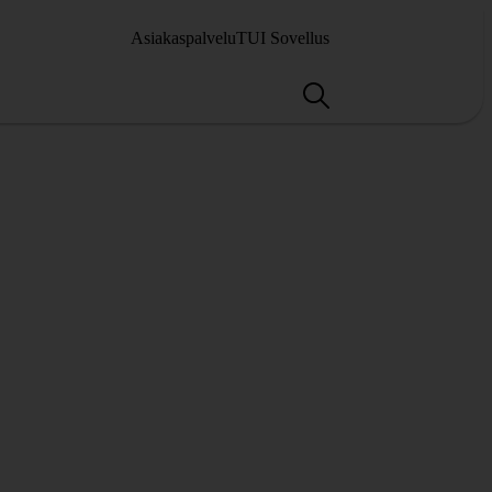
Asiakaspalvelu
TUI Sovellus