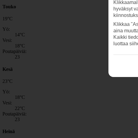
Klikkaamal
Touko
hyväksyt v
kiinnostuk
19
°
C
Klikkaa "As
Yö:
aina muutt
14
°C
Kaikki tied
Vesi:
luottaa sii
18
°C
Poutapäiviä:
23
Kesä
23
°
C
Yö:
18
°C
Vesi:
22
°C
Poutapäiviä:
23
Heinä