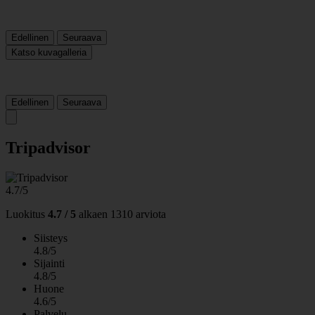
Edellinen
Seuraava
Katso kuvagalleria
Edellinen
Seuraava
Tripadvisor
4.7/5
Luokitus
4.7 / 5
alkaen
1310 arviota
Siisteys
4.8/5
Sijainti
4.8/5
Huone
4.6/5
Palvelu