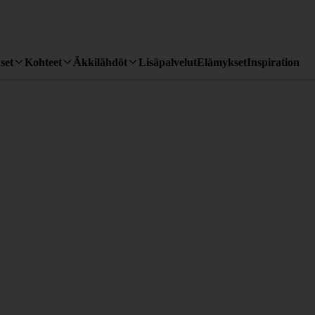
set
Kohteet
Äkkilähdöt
Lisäpalvelut
Elämykset
Inspiration