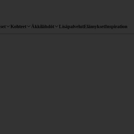
set
Kohteet
Äkkilähdöt
Lisäpalvelut
Elämykset
Inspiration