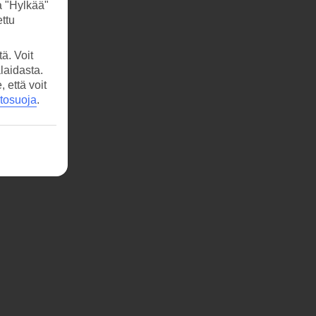
a "Hylkää"
ttu
ä. Voit
laidasta.
että voit
etosuoja
.