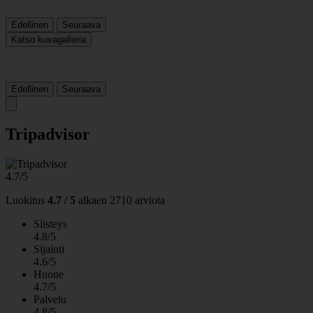
Edellinen
Seuraava
Katso kuvagalleria
Edellinen
Seuraava
Tripadvisor
4.7/5
Luokitus
4.7 / 5
alkaen
2710 arviota
Siisteys
4.8/5
Sijainti
4.6/5
Huone
4.7/5
Palvelu
4.8/5