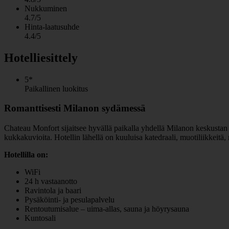
Nukkuminen
4.7/5
Hinta-laatusuhde
4.4/5
Hotelliesittely
5*
Paikallinen luokitus
Romanttisesti Milanon sydämessä
Chateau Monfort sijaitsee hyvällä paikalla yhdellä Milanon keskustan t
kukkakuvioita. Hotellin lähellä on kuuluisa katedraali, muotiliikkeitä, r
Hotellilla on:
WiFi
24 h vastaanotto
Ravintola ja baari
Pysäköinti- ja pesulapalvelu
Rentoutumisalue – uima-allas, sauna ja höyrysauna
Kuntosali