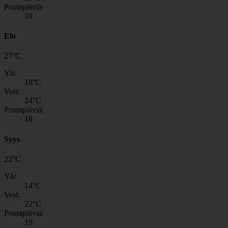
Poutapäiviä:
19
Elo
27
°
C
Yö:
18
°C
Vesi:
24
°C
Poutapäiviä:
18
Syys
22
°
C
Yö:
14
°C
Vesi:
22
°C
Poutapäiviä:
19