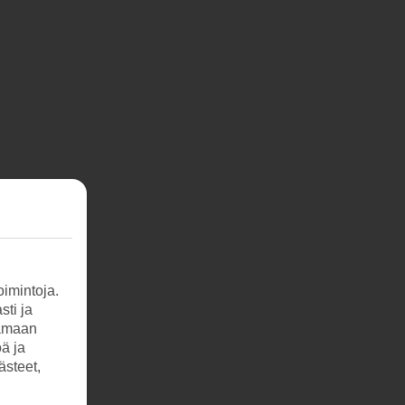
imintoja.
sti ja
tamaan
öä ja
ästeet,