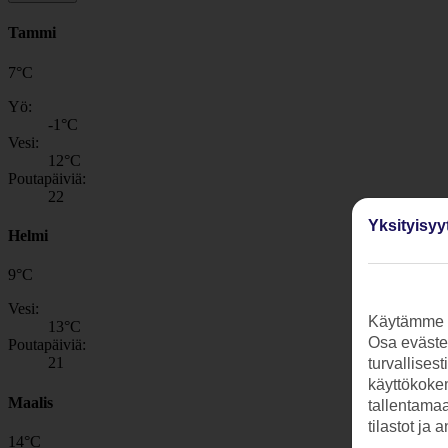
Tammi
7
°
C
Yö:
-1
°C
Vesi:
12
°C
Poutapäiviä:
22
Yksityisyy
Helmi
9
°
C
Vesi:
Käytämme s
13
°C
Osa evästei
Poutapäiviä:
21
turvallises
käyttökokem
Maalis
tallentamaan
tilastot ja 
14
°
C