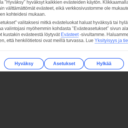
la "Hyväksy" hyväksyt kaikkien evästeiden käytön. Klikkaamall
ain välttämättömät evästeet, eikä verkkosivustomme ole mukaute
sen kohteidesi mukaan.
etukset” valitaksesi mitkä evästeluokat haluat hyväksyä tai hylät
aa valintojasi myöhemmin kohdasta "Evästeasetukset" sivun ala
ot kustakin evästeestä löytyvät
Evästeet
-sivultamme.
Haluamme, 
hen, että henkilötietosi ovat meillä turvassa. Lue
Yksityisyys ja ti
Hyväksy
Asetukset
Hylkää