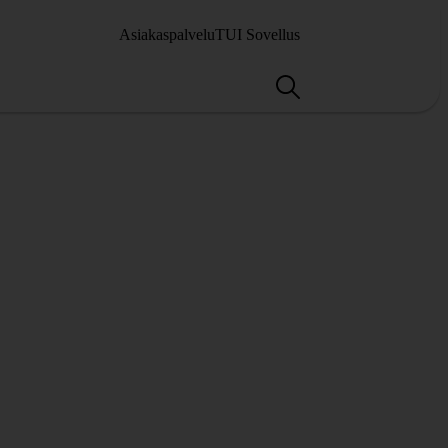
Asiakaspalvelu
TUI Sovellus