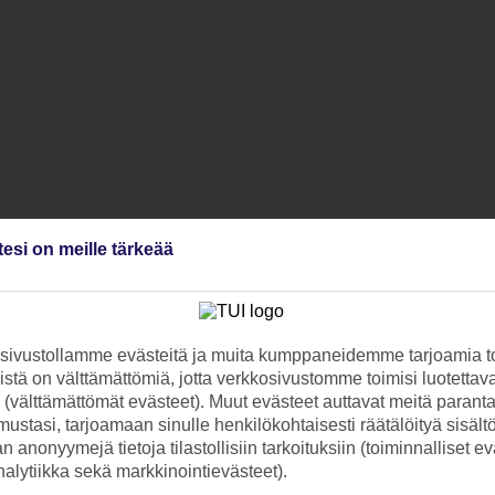
tesi on meille tärkeää
ivustollamme evästeitä ja muita kumppaneidemme tarjoamia to
stä on välttämättömiä, jotta verkkosivustomme toimisi luotettava
ti (välttämättömät evästeet). Muut evästeet auttavat meitä paran
ustasi, tarjoamaan sinulle henkilökohtaisesti räätälöityä sisält
 anonyymejä tietoja tilastollisiin tarkoituksiin (toiminnalliset ev
analytiikka sekä markkinointievästeet).