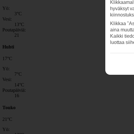
Klikkaamal
Yö:
hyväksyt v
3
°C
kiinnostuk
Vesi:
Klikkaa "As
13
°C
Poutapäiviä:
aina muutt
21
Kaikki tied
luottaa sii
Huhti
17
°
C
Yö:
7
°C
Vesi:
14
°C
Poutapäiviä:
16
Touko
21
°
C
Yö: