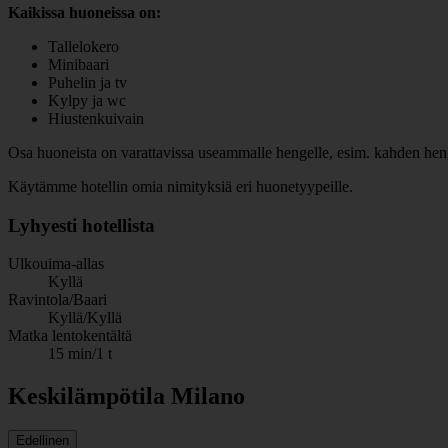
Kaikissa huoneissa on:
Tallelokero
Minibaari
Puhelin ja tv
Kylpy ja wc
Hiustenkuivain
Osa huoneista on varattavissa useammalle hengelle, esim. kahden henge
Käytämme hotellin omia nimityksiä eri huonetyypeille.
Lyhyesti hotellista
Ulkouima-allas
Kyllä
Ravintola/Baari
Kyllä/Kyllä
Matka lentokentältä
15 min/1 t
Keskilämpötila Milano
Edellinen