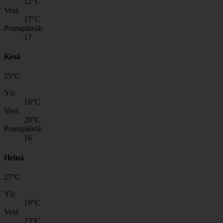
12
°C
Vesi:
17
°C
Poutapäiviä:
17
Kesä
25
°
C
Yö:
16
°C
Vesi:
20
°C
Poutapäiviä:
16
Heinä
27
°
C
Yö:
19
°C
Vesi:
23
°C