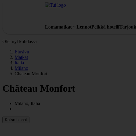
Lomamatkat
Lennot
Pelkkä hotelli
Tarjouk
Olet nyt kohdassa
Etusivu
Matkat
Italia
Milano
Château Monfort
Château Monfort
Milano, Italia
Katso hinnat