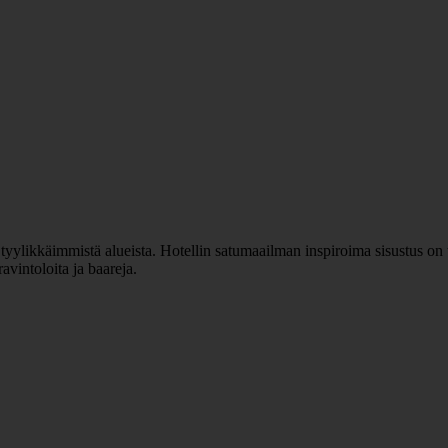
yylikkäimmistä alueista. Hotellin satumaailman inspiroima sisustus on t
avintoloita ja baareja.