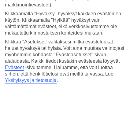
Nukkuminen
markkinointievästeet).
3.8/5
Hinta-laatusuhde
Klikkaamalla "Hyväksy" hyväksyt kaikkien evästeiden
3.6/5
käytön. Klikkaamalla "Hylkää" hyväksyt vain
välttämättömät evästeet, eikä verkkosivustomme ole
Hotelliesittely
mukautettu kiinnostuksen kohteidesi mukaan.
Klikkaa "Asetukset” valitaksesi mitkä evästeluokat
4*
haluat hyväksyä tai hylätä. Voit aina muuttaa valintojasi
Paikallinen luokitus
myöhemmin kohdasta "Evästeasetukset" sivun
4 tähden hotelli Hotel Dei Cavalieri Milano Duomo kohteessa Milan
alalaidasta. Kaikki tiedot kustakin evästeestä löytyvät
on hotelli, jolla on baari, aamiaisbuffet ja WiFi. Jos matkustat lasten
Evästeet
-sivultamme.
Haluamme, että voit luottaa
kanssa, on lapsille lastenhoito. Alueella on pysäköintimahdollisuus.
siihen, että henkilötietosi ovat meillä turvassa. Lue
Hotelli on uudistettu viimeksi vuonna 2004. Hotelli hyväksyy
Yksityisyys ja tietosuoja
.
seuraavat luottokortit: American Express, Diners Club, EC Maestro,
Mastercard ja Visa.
Lyhyesti hotellista
Ravintola/Baari
Kyllä/Kyllä
Matka lentokentältä
15 min/1 t