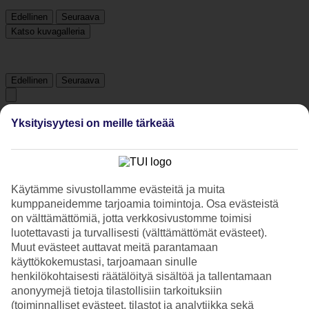
Edellinen
Seuraava
Katso kuvagalleria
Edellinen
Seuraava
Tripadvisor
Yksityisyytesi on meille tärkeää
3.7/5
Käytämme sivustollamme evästeitä ja muita
Luokitus
3.7 / 5
alkaen
2146 arviota
kumppaneidemme tarjoamia toimintoja. Osa evästeistä
Siisteys
on välttämättömiä, jotta verkkosivustomme toimisi
4.1/5
luotettavasti ja turvallisesti (välttämättömät evästeet).
Sijainti
Muut evästeet auttavat meitä parantamaan
4.7/5
käyttökokemustasi, tarjoamaan sinulle
Huone
3.7/5
henkilökohtaisesti räätälöityä sisältöä ja tallentamaan
Palvelu
anonyymejä tietoja tilastollisiin tarkoituksiin
3.8/5
(toiminnalliset evästeet, tilastot ja analytiikka sekä