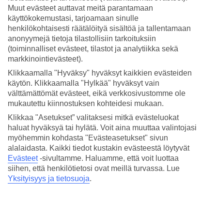
4.2/5
Muut evästeet auttavat meitä parantamaan
Nukkuminen
käyttökokemustasi, tarjoamaan sinulle
4.1/5
Hinta-laatusuhde
henkilökohtaisesti räätälöityä sisältöä ja tallentamaan
3.8/5
anonyymejä tietoja tilastollisiin tarkoituksiin
(toiminnalliset evästeet, tilastot ja analytiikka sekä
Hotelliesittely
markkinointievästeet).
Klikkaamalla "Hyväksy" hyväksyt kaikkien evästeiden
WiFi
käytön. Klikkaamalla "Hylkää" hyväksyt vain
välttämättömät evästeet, eikä verkkosivustomme ole
Rooman keskustassa, uima-allas ja terassi
mukautettu kiinnostuksen kohteidesi mukaan.
The Building -hotelli sijaitsee vanhassa ja viehättävässä
Klikkaa "Asetukset” valitaksesi mitkä evästeluokat
rakennuksessa Rooman keskustassa. Huvit ja nähtävyydet ovat
haluat hyväksyä tai hylätä. Voit aina muuttaa valintojasi
kävelymatkan päässä. Jos haluat rentoutua, hotellilla on uima-allas ja
myöhemmin kohdasta "Evästeasetukset" sivun
kalustettu terassi. Päivän päätteeksi voit nauttia päivällisen hotellin
alalaidasta. Kaikki tiedot kustakin evästeestä löytyvät
ravintolassa.
Evästeet
-sivultamme.
Haluamme, että voit luottaa
Castro Pretorion metroasema on noin 400 metrin päässä hotellilta.
siihen, että henkilötietosi ovat meillä turvassa. Lue
Yksityisyys ja tietosuoja
.
Hotellilla on:
Uima-allas
Aamiaishuone ja ravintola