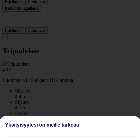
Edellinen
Seuraava
Katso kuvagalleria
Edellinen
Seuraava
Tripadvisor
4.1/5
Luokitus
4.1 / 5
alkaen
1114 arviota
Siisteys
4.4/5
Sijainti
4.7/5
Huone
3.8/5
Palvelu
Yksityisyytesi on meille tärkeää
4.2/5
Nukkuminen