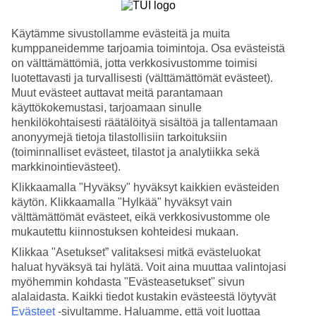
4.1/5
Hinta-laatusuhde
3.6/5
Käytämme sivustollamme evästeitä ja muita
kumppaneidemme tarjoamia toimintoja. Osa evästeistä
Hotelliesittely
on välttämättömiä, jotta verkkosivustomme toimisi
luotettavasti ja turvallisesti (välttämättömät evästeet).
4*
Muut evästeet auttavat meitä parantamaan
Paikallinen luokitus
käyttökokemustasi, tarjoamaan sinulle
WiFi
henkilökohtaisesti räätälöityä sisältöä ja tallentamaan
anonyymejä tietoja tilastollisiin tarkoituksiin
Luonnonkauniilla alueella, rauhallisella
(toiminnalliset evästeet, tilastot ja analytiikka sekä
Korallirannikolla
markkinointievästeet).
Dei Pini on täydellinen hotelli sinulle, joka haluat viettää
Klikkaamalla "Hyväksy" hyväksyt kaikkien evästeiden
rentouttavaa lomaa. Hotelli sijaitsee pinjametsän ympäröimänä
käytön. Klikkaamalla "Hylkää" hyväksyt vain
luonnonkauniilla alueella, rauhallisen rannan äärellä Porto Contessa.
välttämättömät evästeet, eikä verkkosivustomme ole
Viihtyisään Algheron kaupunkiin on matkaa noin 10 kilometriä.
mukautettu kiinnostuksen kohteidesi mukaan.
Läheisessä Porto Conteen ja Capo Cacciaan kuuluvassa
Klikkaa "Asetukset” valitaksesi mitkä evästeluokat
luonnonpuistossa on mukavia kävelyreittejä. Rannalla on
haluat hyväksyä tai hylätä. Voit aina muuttaa valintojasi
rantaravintoloita ja baareja, ja lapsille on pieni seikkailupuisto.
myöhemmin kohdasta "Evästeasetukset" sivun
alalaidasta. Kaikki tiedot kustakin evästeestä löytyvät
Hyvin hoidettu allasalue
Evästeet
-sivultamme.
Haluamme, että voit luottaa