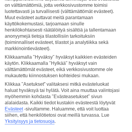
on välttämättömiä, jotta verkkosivustomme toimisi
Hae
luotettavasti ja turvallisesti (välttämättömät evästeet).
Muut evästeet auttavat meitä parantamaan
käyttökokemustasi, tarjoamaan sinulle
henkilökohtaisesti räätälöityä sisältöä ja tallentamaan
Olet nyt kohdassa
anonyymejä tietoja tilastollisiin tarkoituksiin
(toiminnalliset evästeet, tilastot ja analytiikka sekä
Etusivu
markkinointievästeet).
Matkat
Italia
Klikkaamalla "Hyväksy" hyväksyt kaikkien evästeiden
Sardinia
käytön. Klikkaamalla "Hylkää" hyväksyt vain
Porto Torres
välttämättömät evästeet, eikä verkkosivustomme ole
Äkkilähdöt
mukautettu kiinnostuksen kohteidesi mukaan.
Äkkilähdöt Porto Torres
Klikkaa "Asetukset” valitaksesi mitkä evästeluokat
haluat hyväksyä tai hylätä. Voit aina muuttaa valintojasi
myöhemmin kohdasta "Evästeasetukset" sivun
Haluatko reissuun helposti ja nopeasti? Katso
äkkilähdöt Porto
alalaidasta. Kaikki tiedot kustakin evästeestä löytyvät
Torresiin
eli lomat lähiviikoille tältä sivulta. Kun löydät sopivan
Evästeet
-sivultamme.
Haluamme, että voit luottaa
äkkilähdön, varaa matkasi heti. Äkkilähdöillä paikkoja on rajoitetusti
siihen, että henkilötietosi ovat meillä turvassa. Lue
ja edullisimmat matkat myydään nopeasti! Huomioithan, että
Yksityisyys ja tietosuoja
.
äkkilähtöjä kohteeseen Porto Torres ei ole aina tarjolla.