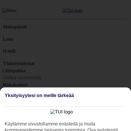
Matkapaketti
Lento
Hotelli
Yhdistelmälomat
Lähtöpaikka
Matkakohteet
Kohteet
Yksityisyytesi on meille tärkeää
Lähtöpäivä
Matkan kesto
1 viikko
Käytämme sivustollamme evästeitä ja muita
Matkustajien lukumäärä
kumppaneidemme tarjoamia toimintoja. Osa evästeistä