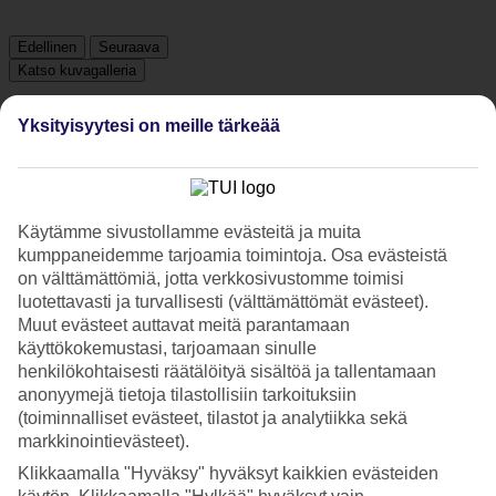
Edellinen
Seuraava
Katso kuvagalleria
Yksityisyytesi on meille tärkeää
Edellinen
Seuraava
Tripadvisor
Käytämme sivustollamme evästeitä ja muita
kumppaneidemme tarjoamia toimintoja. Osa evästeistä
on välttämättömiä, jotta verkkosivustomme toimisi
4.6/5
luotettavasti ja turvallisesti (välttämättömät evästeet).
Luokitus
4.6 / 5
alkaen
218 arviota
Muut evästeet auttavat meitä parantamaan
käyttökokemustasi, tarjoamaan sinulle
Siisteys
henkilökohtaisesti räätälöityä sisältöä ja tallentamaan
4.7/5
anonyymejä tietoja tilastollisiin tarkoituksiin
Sijainti
(toiminnalliset evästeet, tilastot ja analytiikka sekä
4.8/5
markkinointievästeet).
Huone
4.5/5
Klikkaamalla "Hyväksy" hyväksyt kaikkien evästeiden
Palvelu