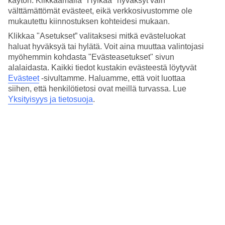
käytön. Klikkaamalla "Hylkää" hyväksyt vain
4.7/5
välttämättömät evästeet, eikä verkkosivustomme ole
Nukkuminen
4.3/5
mukautettu kiinnostuksen kohteidesi mukaan.
Hinta-laatusuhde
Klikkaa "Asetukset” valitaksesi mitkä evästeluokat
4.6/5
haluat hyväksyä tai hylätä. Voit aina muuttaa valintojasi
myöhemmin kohdasta "Evästeasetukset" sivun
Hotelliesittely
alalaidasta. Kaikki tiedot kustakin evästeestä löytyvät
Evästeet
-sivultamme.
Haluamme, että voit luottaa
3*
siihen, että henkilötietosi ovat meillä turvassa. Lue
Paikallinen luokitus
Yksityisyys ja tietosuoja
.
3 tähden hotelli B&B HOTEL Catania City Center kohteessa
Catania on hotelli, jolla on aamiaisbuffet ja WiFi. Alueella on
pysäköintimahdollisuus. Hotelli hyväksyy seuraavat luottokortit:
American Express, Diners Club, EC Maestro, Mastercard ja Visa.
Lyhyesti hotellista
Matka lentokentältä
n. 15 min–45 min
Keskilämpötila Catania