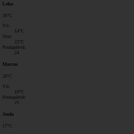
Loka
30
°
C
Yö:
14
°C
Vesi:
22
°C
Poutapäiviä:
24
Marras
20
°
C
Yö:
10
°C
Poutapäiviä:
25
Joulu
17
°
C