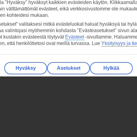
la "Hyväksy" hyväksyt kaikkien evästeiden käytön. Klikkaamall
ain välttämättömät evästeet, eikä verkkosivustomme ole mukaute
sen kohteidesi mukaan.
etukset” valitaksesi mitkä evästeluokat haluat hyväksyä tai hylät
aa valintojasi myöhemmin kohdasta "Evästeasetukset" sivun ala
ot kustakin evästeestä löytyvät
Evästeet
-sivultamme.
Haluamme, 
hen, että henkilötietosi ovat meillä turvassa. Lue
Yksityisyys ja ti
Hyväksy
Asetukset
Hylkää