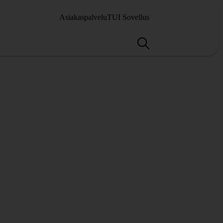
Asiakaspalvelu
TUI Sovellus