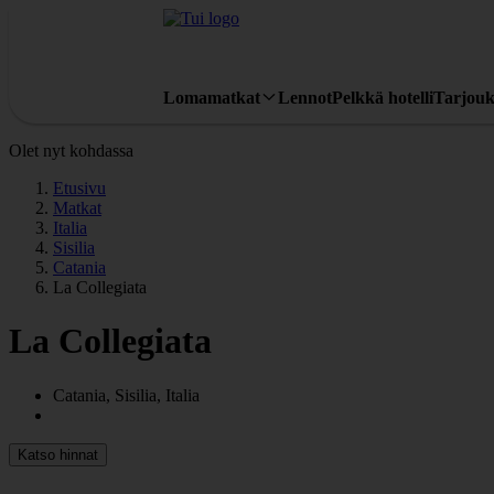
Lomamatkat
Lennot
Pelkkä hotelli
Tarjouk
Olet nyt kohdassa
Etusivu
Matkat
Italia
Sisilia
Catania
La Collegiata
La Collegiata
Catania, Sisilia, Italia
Katso hinnat