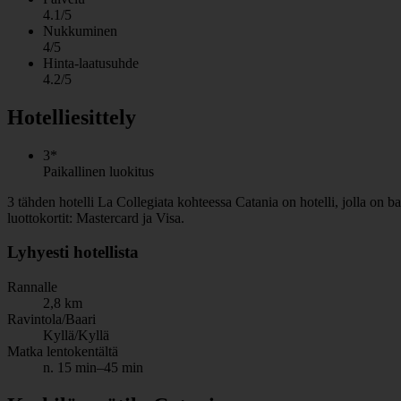
4.1/5
Nukkuminen
4/5
Hinta-laatusuhde
4.2/5
Hotelliesittely
3*
Paikallinen luokitus
3 tähden hotelli La Collegiata kohteessa Catania on hotelli, jolla on 
luottokortit: Mastercard ja Visa.
Lyhyesti hotellista
Rannalle
2,8 km
Ravintola/Baari
Kyllä/Kyllä
Matka lentokentältä
n. 15 min–45 min