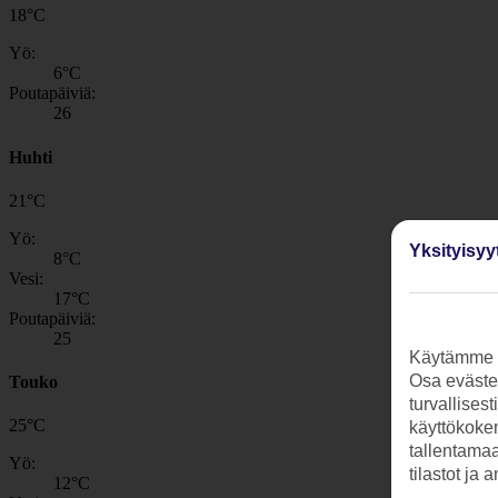
18
°
C
Yö:
6
°C
Poutapäiviä:
26
Huhti
21
°
C
Yö:
Yksityisyy
8
°C
Vesi:
17
°C
Poutapäiviä:
25
Käytämme s
Osa evästei
Touko
turvallises
25
°
C
käyttökokem
tallentamaan
Yö:
tilastot ja 
12
°C