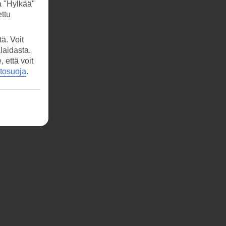
a "Hylkää"
ttu
ä. Voit
laidasta.
että voit
etosuoja
.