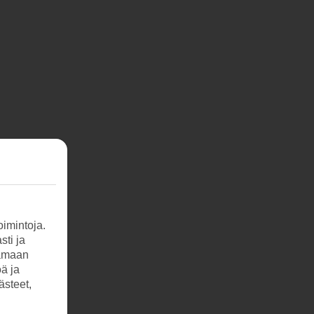
imintoja.
sti ja
tamaan
öä ja
ästeet,