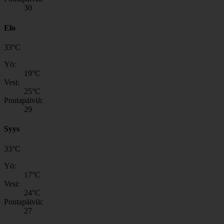
30
Elo
33
°
C
Yö:
19
°C
Vesi:
25
°C
Poutapäiviä:
29
Syys
33
°
C
Yö:
17
°C
Vesi:
24
°C
Poutapäiviä:
27