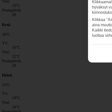
Vesi:
Klikkaamal
19
°C
hyväksyt v
Poutapäiviä:
kiinnostuk
28
Klikkaa "As
Kesä
aina muutt
Kaikki tied
30
°
C
luottaa sii
Yö:
16
°C
Vesi:
22
°C
Poutapäiviä:
29
Heinä
33
°
C
Yö:
19
°C
Vesi:
24
°C
Poutapäiviä: