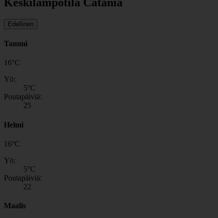
Keskilämpötila Catania
Edellinen
Tammi
16
°
C
Yö:
5
°C
Poutapäiviä:
25
Helmi
16
°
C
Yö:
5
°C
Poutapäiviä:
22
Maalis