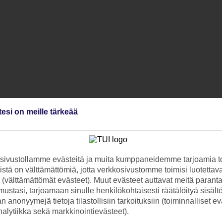
tesi on meille tärkeää
ivustollamme evästeitä ja muita kumppaneidemme tarjoamia to
stä on välttämättömiä, jotta verkkosivustomme toimisi luotettava
ti (välttämättömät evästeet). Muut evästeet auttavat meitä paran
ustasi, tarjoamaan sinulle henkilökohtaisesti räätälöityä sisält
 anonyymejä tietoja tilastollisiin tarkoituksiin (toiminnalliset ev
analytiikka sekä markkinointievästeet).