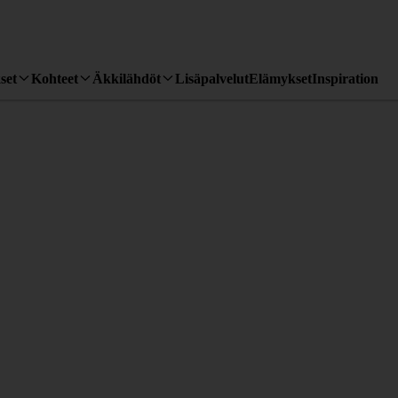
set
Kohteet
Äkkilähdöt
Lisäpalvelut
Elämykset
Inspiration