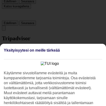
Edellinen
Seuraava
Katso kuvagalleria
Edellinen
Seuraava
Tripadvisor
Yksityisyytesi on meille tärkeää
4.1/5
Luokitus
4.1 / 5
alkaen
1795 arviota
Siisteys
4.3/5
Käytämme sivustollamme evästeitä ja muita
Sijainti
kumppaneidemme tarjoamia toimintoja. Osa evästeistä
4.4/5
on välttämättömiä, jotta verkkosivustomme toimisi
Huone
luotettavasti ja turvallisesti (välttämättömät evästeet).
4.1/5
Muut evästeet auttavat meitä parantamaan
Palvelu
käyttökokemustasi, tarjoamaan sinulle
4.2/5
Nukkuminen
henkilökohtaisesti räätälöityä sisältöä ja tallentamaan