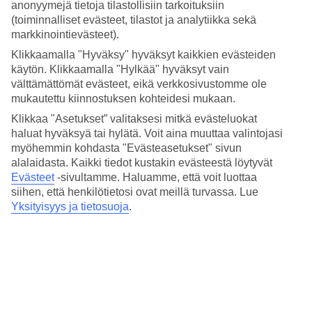
4.4/5
anonyymejä tietoja tilastollisiin tarkoituksiin
Hinta-laatusuhde
(toiminnalliset evästeet, tilastot ja analytiikka sekä
4.1/5
markkinointievästeet).
Hotelliesittely
Klikkaamalla "Hyväksy" hyväksyt kaikkien evästeiden
käytön. Klikkaamalla "Hylkää" hyväksyt vain
välttämättömät evästeet, eikä verkkosivustomme ole
4*
mukautettu kiinnostuksen kohteidesi mukaan.
Paikallinen luokitus
Klikkaa "Asetukset” valitaksesi mitkä evästeluokat
4 tähden hotelli NH Catania Centro kohteessa Catania on hotelli,
haluat hyväksyä tai hylätä. Voit aina muuttaa valintojasi
jolla on baari, aamiaisbuffet ja WiFi. Jos matkustat lasten kanssa, on
myöhemmin kohdasta "Evästeasetukset" sivun
lapsille lastenhoito. Alueella on pysäköintimahdollisuus. Hotelli on
uudistettu viimeksi vuonna 2007. Hotelli hyväksyy seuraavat
alalaidasta. Kaikki tiedot kustakin evästeestä löytyvät
luottokortit: American Express, Diners Club, Mastercard ja Visa.
Evästeet
-sivultamme.
Haluamme, että voit luottaa
siihen, että henkilötietosi ovat meillä turvassa. Lue
Lyhyesti hotellista
Yksityisyys ja tietosuoja
.
Rannalle
2,1 km
Ravintola/Baari
Kyllä/Kyllä
Matka lentokentältä
n. 15 min–45 min